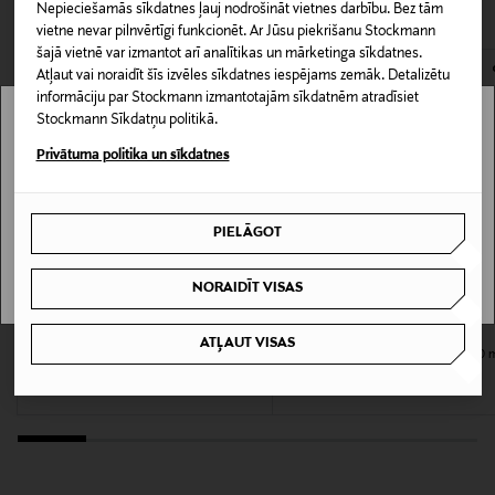
CITI KLIENTI SKATĪJĀS ARĪ
Produkta īpašības:
Produkta numurs
Nepieciešamās sīkdatnes ļauj nodrošināt vietnes darbību. Bez tām
atvērts. Aizzīmogotiem kosmētikas un dabiskiem līdzekļiem,
24 stundu pretsviedru iedarbība
vietne nevar pilnvērtīgi funkcionēt. Ar Jūsu piekrišanu Stockmann
158297130
kas tiek atdoti atpakaļ, ir jābūt to sākotnējā neatvērtajā
Palīdz novērst svīšanu
šajā vietnē var izmantot arī analītikas un mārketinga sīkdatnes.
iepakojumā.
Satur attīrošu un atsvaidzinošu aktivēto ogli
Atļaut vai noraidīt šīs izvēles sīkdatnes iespējams zemāk. Detalizētu
Kopšanas instrukcijas
informāciju par Stockmann izmantotajām sīkdatnēm atradīsiet
Izmanto uzmundrinošo Power Recharge tehnoloģiju
PREČU ATGRIEŠANAS POLITIKA
Stockmann Sīkdatņu politikā.
Piemērots aktīvam dzīvesveidam
Pirms lietošanas labi sakratīt. Turiet pudeli 15 cm
Stockmann nav pieejams tavā valstī.
Piemērots visiem ādas tipiem
Privātuma politika un sīkdatnes
attālumā no paduses un izsmidziniet.
Delivery is not available in your Country.
Informācija par izmēru
PIELĀGOT
I UNDERSTAND
200 ml
NORAIDĪT VISAS
Ādas tips
XERJOFF
VERSACE
Visiem ādas tipiem
ATĻAUT VISAS
40 Knots dezodorants
Bright Crystal Stick dezodorants 50 
Original Price
Original Price
45,00 €
38,90 €
Antipersperants
Kyllä
Produkta drošības