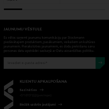
Sastāvdaļas
Butane, Propane, Aluminum Chlorohydrate, Isopropyl
Palmitate, Isobutane, Dicaprylyl Ether, C12-15 Alkyl
Benzoate, Octyldodecanol, Parfum/Fragrance,
Charcoal Powder, Ethylhexylglycerin, Tocopherol,
JAUNUMU VĒSTULE
Disteardimonium Hectorite, Propylene Carbonate,
Aqua/Water, Citronellol, Coumarin, Linalool,
Es vēlos saņemt jaunumu komunikāciju par Stockmann
piedāvātajiem produktiem, pasākumiem, veikaliem un kultūras
Limonene. Tarkista ajan tasalla olevat ainesosat aina
jaunumiem. Pierakstoties jaunumiem, es dodu piekrišanu savu
ostamastasi pakkauksesta, koska ainesosaluettelo
personas datu apstrādei saskaņā ar Datu aizsardzības politiku.
saattaa muuttua.
Ražotājvalsts
NĪDERLANDE
KLIENTU APKALPOŠANA
Ražotāja daļas numurs
Sazināties
1113476
+371 67071222(pvm/mpm)
Biežāk uzdotie jautājumi
Ražotājs