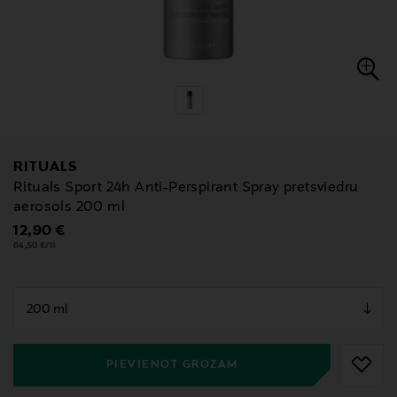
RITUALS
Rituals Sport 24h Anti-Perspirant Spray pretsviedru
aerosols 200 ml
Original Price
12,90 €
64,50 €/1l
null
null
PIEVIENOT GROZAM