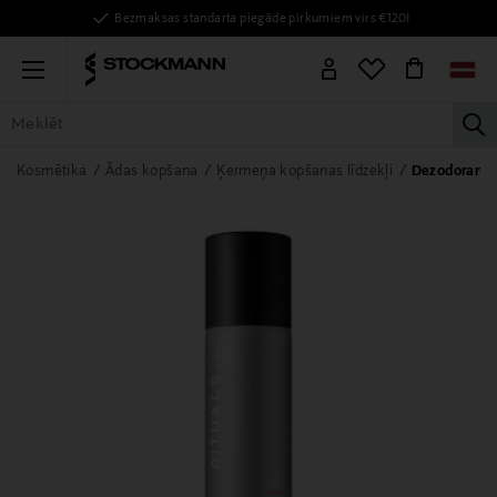
Bezmaksas standarta piegāde pirkumiem virs €120!
Menu
la
VISAS PRECES
SIEVIETĒM
VĪRIEŠIEM
BĒRNIEM
MĀJAI
Kosmētika
Ādas kopšana
Ķermeņa kopšanas līdzekļi
Dezodoranti