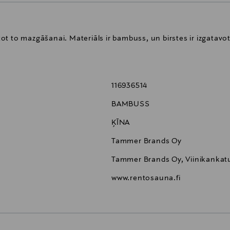
antot to mazgāšanai. Materiāls ir bambuss, un birstes ir izgatav
116936514
BAMBUSS
ĶĪNA
Tammer Brands Oy
Tammer Brands Oy, Viinikankat
www.rentosauna.fi