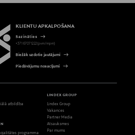
KLIENTU APKALPOŠANA
Sazināties
+371 67071222(pvm/mpm)
Biežāk uzdotie jautājumi
Piedāvājumu nosacījumi
LINDEX GROUP
iālā atbildība
Lindex Group
Vakances
Partner Media
NN
Atsauksmes
Par mums
ojalitātes programma