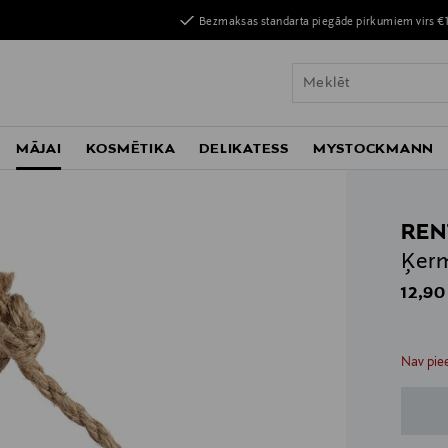
Bezmaksas standarta piegāde pirkumiem virs €
MĀJAI
KOSMĒTIKA
DELIKATESS
MYSTOCKMANN
REN
Ķerm
Origin
12,90
n
n
Nav piee