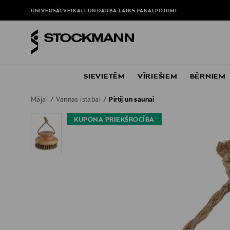
UNIVERSĀLVEIKALI UN DARBA LAIKS
PAKALPOJUMI
SIEVIETĒM
VĪRIEŠIEM
BĒRNIEM
Mājai
Vannas istabai
Pirtij un saunai
KUPONA PRIEKŠROCĪBA