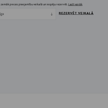
 zemāk preces pieejamību veikalā un iespēju rezervēt.
Lasīt vairāk
REZERVĒT VEIKALĀ
īga