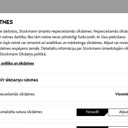
0,00 €
RĪ
ATNES
0,00 € – 4,90 €
etne darbotos, Stockmann izmanto nepieciešamās sīkdatnes. Nepieciešamās sīkdat
 vietnes darbību. Bez tām vietne nevar pilnvērtīgi funkcionēt. Ar Jūsu piekrišanu
šajā vietnē var izmantot arī analītikas un mārketinga sīkdatnes. Atļaut vai noraid
īkdatnes iespējams zemāk. Detalizētu informāciju par Stockmann izmantotajām s
t Stockmann Sīkdatņu politikā.
 politika un sīkdatnes
DĪT SĪKDATŅU GRUPAS
ieciešamās sīkdatnes
Vienmēr
sonalizēta satura sīkdatnes
Noraidīt
Atļau