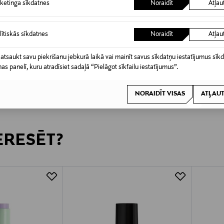
ketinga sīkdatnes
Noraidīt
Atļau
KŠROCĪBA
KUPONA PRIEKŠROCĪBA
KUPO
RENTO
OSMIA
lītiskās sīkdatnes
Noraidīt
Atļau
s, 50 ml
pirts spainis
Honey H
Original Price
Original
69,90 €
9,90 €
 atsaukt savu piekrišanu jebkurā laikā vai mainīt savus sīkdatņu iestatījumus sīk
nas panelī, kuru atradīsiet sadaļā “Pielāgot sīkfailu iestatījumus”.
NORAIDĪT VISAS
ATĻAUT
TERESĒT?