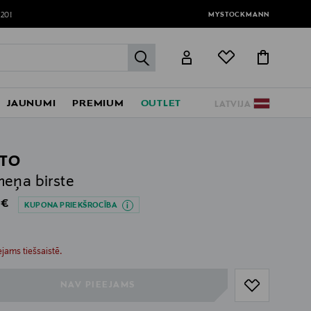
MYSTOCKMANN
120!
label.header.go
JAUNUMI
PREMIUM
OUTLET
LATVIJA
TO
eņa birste
al Price
 €
KUPONA PRIEKŠROCĪBA
ull
ull
jams tiešsaistē.
NAV PIEEJAMS