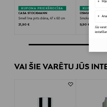
+
Mār
KUPONA PRIEKŠROCĪBA
KUPONA PRIE
CASA STOCKMANN
OSMIA
+
Ana
Smell lina pirts drāna, 47 x 60 cm
Smoke pirts aromāt
Original Price
Original Price
21,90 €
9,90 €
Jūs varat
iestatīša
VAI ŠIE VARĒTU JŪS IN