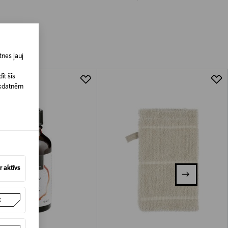
nes ļauj
īt šīs
īkdatnēm
 aktīvs
t