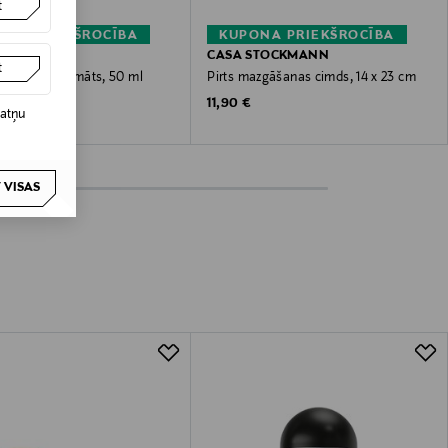
t
NA PRIEKŠROCĪBA
KUPONA PRIEKŠROCĪBA
CASA STOCKMANN
t
erb-Blur aromāts, 50 ml
Pirts mazgāšanas cimds, 14 x 23 cm
 Price
Original Price
11,90 €
datņu
 VISAS