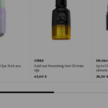
ORIBE
DR.HA
 Eye Stick acu
Gold Lust Nourishing Hair Oil matu
Lip to C
eļļa
sārtums
Original Price
Original
43,00 €
28,00 