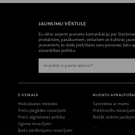
JAUNUMU VĒSTULE
Es vēlos saņemt jaunumu komunikāciju par Stockma
produktiem, pasākumiem, veikaliem un kultūras jaun
jaunumiem, es dodu piekrišanu savu personas datu a
aizsardzības politiku.
E-VEIKALS
KLIENTU APKALPOŠ
Maksāšanas metodes
Sazinieties ar mums
Preču piegādes nosacījumi
Priekšrocību nosacījum
Preču atgriešanas politika
Biežāk uzdotie jautājum
Līguma nosacījumi
Īpašo piedāvājumu nosacījumi