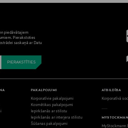
nn piedāvātajiem
umiem. Pierakstoties
pstrādei saskaņā ar Datu
ANA
PAKALPOJUMI
ATBILDĪBA
Korporatīvie pakalpojumi
Korporatīvā soc
i
Kosmētikas pakalpojumi
i
Iepirkšanās ar stilistu
Iepirkšanās ar interjera stilistu
MYSTOCKMA
Šūšanas pakalpojumi
MyStockmann l