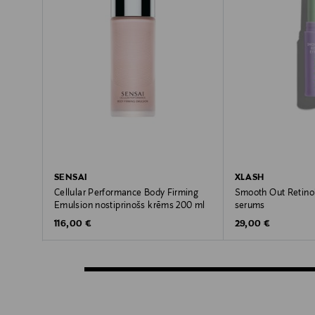
SENSAI
XLASH
Cellular Performance Body Firming
Smooth Out Retinol
Emulsion nostiprinošs krēms 200 ml
serums
Original Price
Original Price
116,00 €
29,00 €