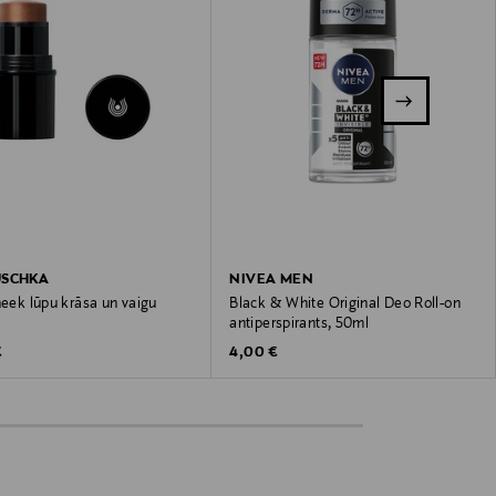
USCHKA
NIVEA MEN
heek lūpu krāsa un vaigu
Black & White Original Deo Roll-on
antiperspirants, 50ml
 Price
Original Price
€
4,00 €