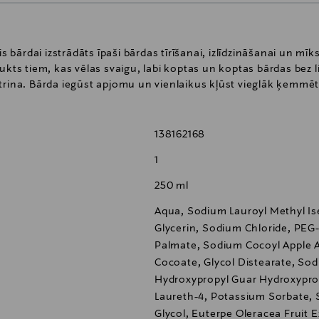
bārdai izstrādāts īpaši bārdas tīrīšanai, izlīdzināšanai un m
ukts tiem, kas vēlas svaigu, labi koptas un koptas bārdas bez l
trina. Bārda iegūst apjomu un vienlaikus kļūst vieglāk ķemmēt
138162168
1
250 ml
Aqua, Sodium Lauroyl Methyl Is
Glycerin, Sodium Chloride, PEG
Palmate, Sodium Cocoyl Apple A
Cocoate, Glycol Distearate, So
Hydroxypropyl Guar Hydroxypropy
Laureth-4, Potassium Sorbate,
Glycol, Euterpe Oleracea Fruit E