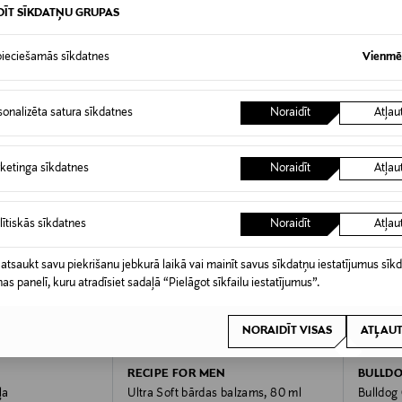
DĪT SĪKDATŅU GRUPAS
ieciešamās sīkdatnes
Vienmēr
sonalizēta satura sīkdatnes
Noraidīt
Atļau
ketinga sīkdatnes
Noraidīt
Atļau
lītiskās sīkdatnes
Noraidīt
Atļau
 atsaukt savu piekrišanu jebkurā laikā vai mainīt savus sīkdatņu iestatījumus sīk
nas panelī, kuru atradīsiet sadaļā “Pielāgot sīkfailu iestatījumus”.
NORAIDĪT VISAS
ATĻAUT
RECIPE FOR MEN
BULLDO
ļa
Ultra Soft bārdas balzams, 80 ml
Bulldog 