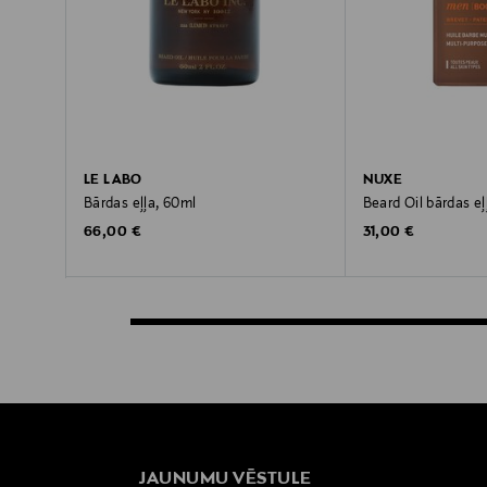
LE LABO
NUXE
Bārdas eļļa, 60ml
Beard Oil bārdas eļ
Original Price
Original Price
66,00 €
31,00 €
JAUNUMU VĒSTULE