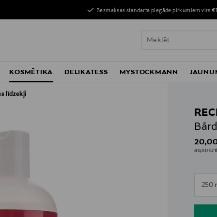
Bezmaksas standarta piegāde pirkumiem virs €
KOSMĒTIKA
DELIKATESS
MYSTOCKMANN
JAUNU
 līdzekļi
REC
Bārd
Origin
20,00
80,00 €/1
n
250 
n