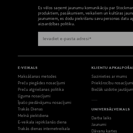
Es vēlos saņemt jaunumu komunikāciju par Stockma
produktiem, pasākumiem, veikaliem un kultūras jaun
jaunumiem, es dodu piekrišanu savu personas datu a
aizsardzības politiku.
E-VEIKALS
KLIENTU APKALPOŠ
Maksāšanas metodes
Sazinieties ar mums
Preču piegādes nosacījumi
Priekšrocību nosacījum
Preču atgriešanas politika
Biežāk uzdotie jautājum
Līguma nosacījumi
Īpašo piedāvājumu nosacījumi
Trakās Dienas
UNIVERSĀLVEIKALS
Melnā piektdiena
Darba laiks
E-veikala iepirkšanās diena
Jaunumi
Trakās dienas internetveikala
Dāvanu kartes