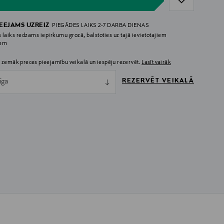
IEEJAMS UZREIZ
PIEGĀDES LAIKS 2-7 DARBA DIENAS
 laiks redzams iepirkumu grozā, balstoties uz tajā ievietotajiem
iem
 zemāk preces pieejamību veikalā un iespēju rezervēt.
Lasīt vairāk
REZERVĒT VEIKALĀ
īga