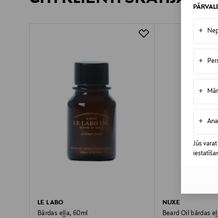
PĀRVAL
PREČU ATGRIEŠANAS POLITIKA
+
Nep
+
Per
+
Mār
+
Ana
Jūs varat
iestatīša
LE LABO
NUXE
Bārdas eļļa, 60ml
Beard Oil bārdas eļ