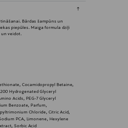
īkstināšanai. Bārdas šampūns un
iekas piepūles. Maiga formula dziļi
 un veidot.
ethionate, Cocamidopropyl Betaine,
-200 Hydrogenated Glyceryl
mino Acids, PEG-7 Glyceryl
dium Benzoate, Parfum,
ltrimonium Chloride, Citric Acid,
 Sodium PCA, Limonene, Hexylene
xtract, Sorbic Acid