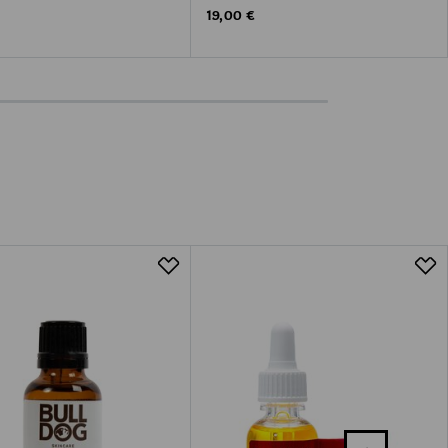
Original Price
19,00 €
 Price