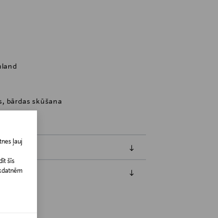
nland
s, bārdas skūšana
nes ļauj
īt šīs
īkdatnēm
jāpaziņo iepriekš. Veselības un higiēnas
biskiem līdzekļiem, kas tiek atdoti