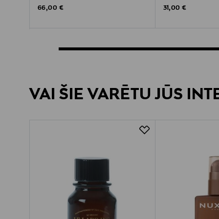
Original Price
Original Price
66,00 €
31,00 €
VAI ŠIE VARĒTU JŪS IN