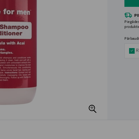
P
Piegādes
produkt
Pārbaudi
R