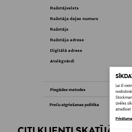
Ražotājvalsts
Ražotāja daļas numurs
Ražotājs
Ražotāja adrese
Digitālā adrese
Atslēgvārdi
SĪKD
Lai šī vi
Piegādes metodes
nodrošināt
Stockmann 
Saņemšana veikalā
izvēles s
Preču atgriešanas politika
atradīsie
Preces iespējams atgriezt 30 dienu laikā no
Piegāde uz saņemšanas punktu
Privātuma
apsvērumu dēļ nedrīkst atdot atpakaļ aizzīm
atpakaļ, ir jābūt to sākotnējā neatvērtajā 
CITI KLIENTI SKATĪJĀS A