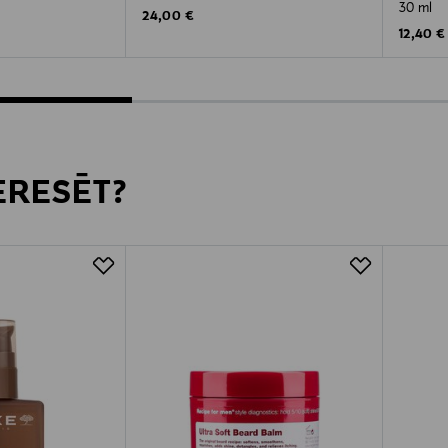
30 ml
Original Price
24,00 €
Original
12,40 €
TERESĒT?