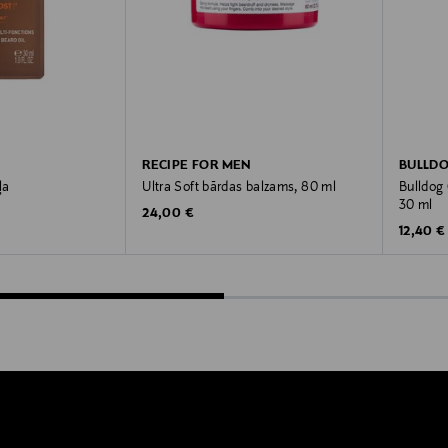
RECIPE FOR MEN
BULLDO
ļa
Ultra Soft bārdas balzams, 80 ml
Bulldog 
30 ml
Original Price
24,00 €
Original
12,40 €