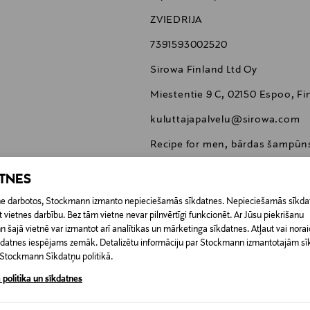
ZVIEDRIJA
7391593002520
Sirowa Finland Ltd Oy
Miestentie 9 C, 02150 Espoo, Fi
kuluttajapalvelu@sirowa.com
Recipe for men, bārdas šampūn
ATNES
etne darbotos, Stockmann izmanto nepieciešamās sīkdatnes. Nepieciešamās sīkdat
 vietnes darbību. Bez tām vietne nevar pilnvērtīgi funkcionēt. Ar Jūsu piekrišanu
šajā vietnē var izmantot arī analītikas un mārketinga sīkdatnes. Atļaut vai noraid
0,00 €
īkdatnes iespējams zemāk. Detalizētu informāciju par Stockmann izmantotajām s
t Stockmann Sīkdatņu politikā.
 pasūtījuma saņemšanas brīža. Atgriešana ir bezmaksas, un par to nav 
0,00 € – 4,90 €
 politika un sīkdatnes
ogotas preces, ja to zīmogs ir atvērts. Aizzīmogotiem kosmētikas un da
iepakojumā.
RĪ