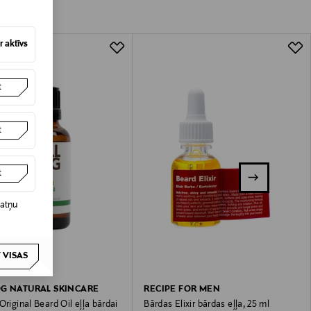
 aktīvs
t
t
t
datņu
 VISAS
G NATURAL SKINCARE
RECIPE FOR MEN
Original Beard Oil eļļa bārdai
Bārdas Elixir bārdas eļļa, 25 ml