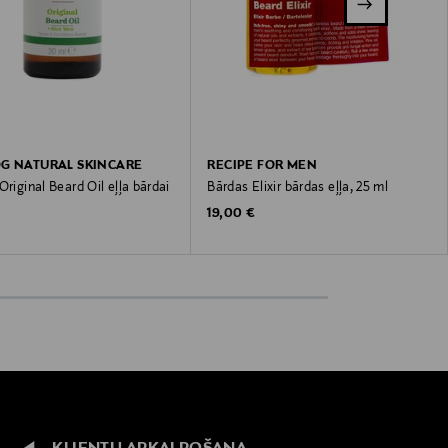
G NATURAL SKINCARE
RECIPE FOR MEN
Original Beard Oil eļļa bārdai
Bārdas Elixir bārdas eļļa, 25 ml
Original Price
19,00 €
 Price