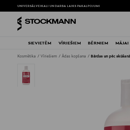
UNIVERSĀLVEIKALI UN DARBA LAIKS
PAKALPOJUMI
SIEVIETĒM
VĪRIEŠIEM
BĒRNIEM
MĀJAI
Kosmētika
Vīriešiem
Ādas kopšana
Bārdas un pēc skūšanās