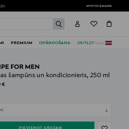
MYSTOCKMANN
120!
label.header.go
MI
PREMIUM
IZPĀRDOŠANA
OUTLET
LATVIJA
IPE FOR MEN
as šampūns un kondicionieris, 250 ml
al Price
 €
l
ull
ml
ull
PIEVIENOT GROZAM