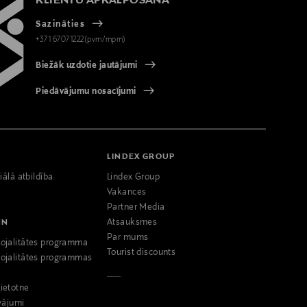
KLIENTU APKALPOŠANA
Sazināties
+371 67071222(pvm/mpm)
Biežāk uzdotie jautājumi
Piedāvājumu nosacījumi
LINDEX GROUP
iālā atbildība
Lindex Group
Vakances
Partner Media
NN
Atsauksmes
Par mums
ojalitātes programma
Tourist discounts
ojalitātes programmas
ietotne
vājumi