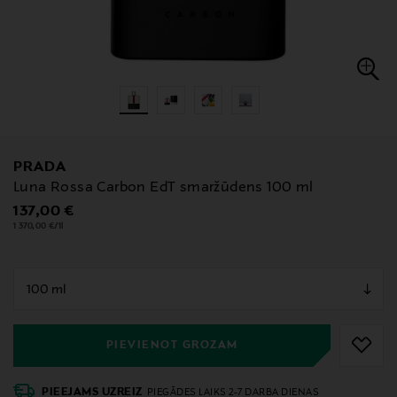
PRADA
Luna Rossa Carbon EdT smaržūdens 100 ml
Original Price
137,00 €
1 370,00 €/1l
null
null
PIEVIENOT GROZAM
PIEEJAMS UZREIZ
PIEGĀDES LAIKS 2-7 DARBA DIENAS