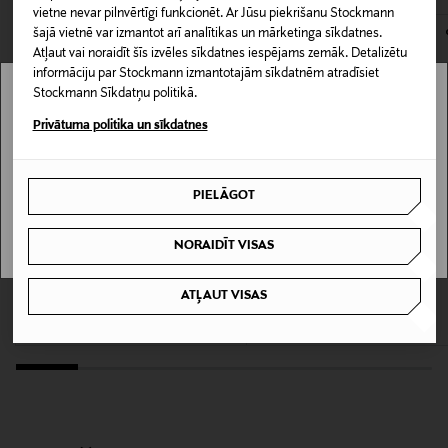
132855325
kas tiek atdoti atpakaļ, ir jābūt to sākotnējā neatvērtajā
vietne nevar pilnvērtīgi funkcionēt. Ar Jūsu piekrišanu Stockmann
kontrastu stikla caurspīdīgumam un ikoniskajai Prada
šajā vietnē var izmantot arī analītikas un mārketinga sīkdatnes.
iepakojumā.
sarkanajai līnijai.
Atļaut vai noraidīt šīs izvēles sīkdatnes iespējams zemāk. Detalizētu
Iepakojuma izmērs
informāciju par Stockmann izmantotajām sīkdatnēm atradīsiet
PREČU ATGRIEŠANAS POLITIKA
100 ml
Stockmann Sīkdatņu politikā.
Stockmann nav pieejams tavā valstī.
Privātuma politika un sīkdatnes
Tuoksutyyppi
Delivery is not available in your Country.
Tualetes ūdens (EdT)
PIELĀGOT
I UNDERSTAND
Kategorija
NORAIDĪT VISAS
Vīriešu parfimērijas ūdens
ARMANI
PRADA
He EdT aromāts, 100ml
Luna Rossa Carbon Eau de Parfum
ATĻAUT VISAS
Produkta drošības
smaržas
Original Price
105,00 €
apgalvojums
Original Price
sākot no
112,00 €
Svarīgi: Viegli uzliesmojošs līdz izžūšanai. Izvairīties no
atklātas liesmas un citiem siltuma avotiem. Izvairīties
no izsmidzināšanas acīs.