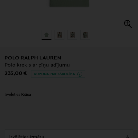
POLO RALPH LAUREN
Polo krekls ar pīņu adījumu
Original Price
235,00 €
KUPONA PRIEKŠROCĪBA
Izvēlēties
Krāsa
null