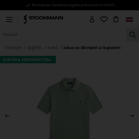
Bezmaksas standarta piegāde pirkumiem virs €120!
Menu
la
VISAS PRECES
SIEVIETĒM
VĪRIEŠIEM
BĒRNIEM
MĀJAI
Vīriešiem
Apģērbs
Krekli
Jakas un džemperi ar kapucēm
KUPONA PRIEKŠROCĪBA