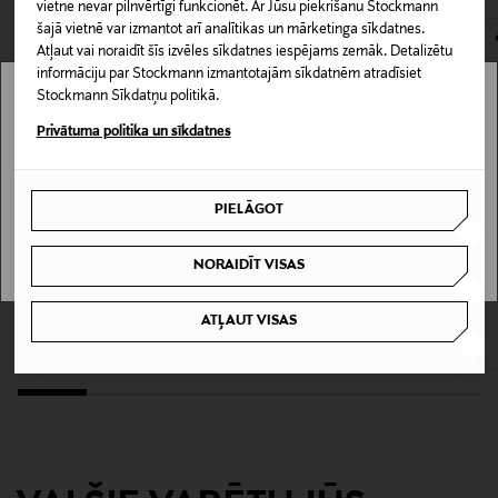
vietne nevar pilnvērtīgi funkcionēt. Ar Jūsu piekrišanu Stockmann
šajā vietnē var izmantot arī analītikas un mārketinga sīkdatnes.
Materiāls
Atļaut vai noraidīt šīs izvēles sīkdatnes iespējams zemāk. Detalizētu
100% kokvilna
informāciju par Stockmann izmantotajām sīkdatnēm atradīsiet
Stockmann Sīkdatņu politikā.
Stockmann nav pieejams tavā valstī.
Krāsa
Privātuma politika un sīkdatnes
LIGHT GREEN
Delivery is not available in your Country.
PIELĀGOT
Ražotājvalsts
I UNDERSTAND
KAMBODŽA
NORAIDĪT VISAS
IZPĀRDOŠANA 40%
IZPĀRDOŠANA 40%
POLO RALPH LAUREN
EMPORIO ARMANI
Ražotāja daļas numurs
ATĻAUT VISAS
Džemperis
Džemperis
710B13893
Discounted Price
Discounted Price
Original Price
Original Price
111,00 €
113,40 €
185,00 €
189,00 €
Ražotājs
Ralph Lauren Corporation
Ražotāja adrese