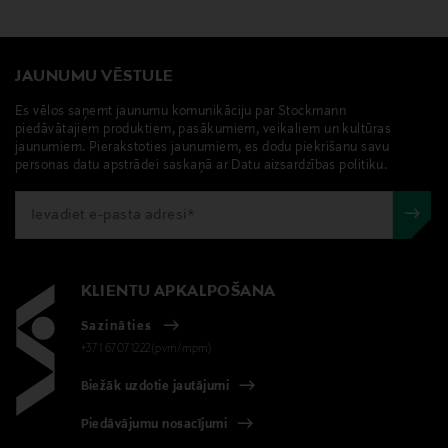
JAUNUMU VĒSTULE
Es vēlos saņemt jaunumu komunikāciju par Stockmann
piedāvātajiem produktiem, pasākumiem, veikaliem un kultūras
jaunumiem. Pierakstoties jaunumiem, es dodu piekrišanu savu
personas datu apstrādei saskaņā ar Datu aizsardzības politiku.
KLIENTU APKALPOŠANA
Sazināties
+371 67071222(pvm/mpm)
Biežāk uzdotie jautājumi
Piedāvājumu nosacījumi