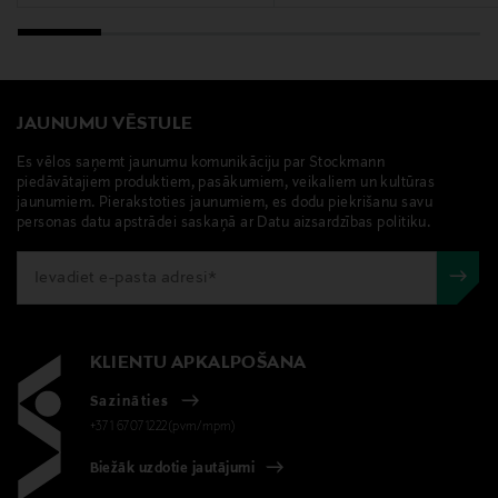
JAUNUMU VĒSTULE
Es vēlos saņemt jaunumu komunikāciju par Stockmann
piedāvātajiem produktiem, pasākumiem, veikaliem un kultūras
jaunumiem. Pierakstoties jaunumiem, es dodu piekrišanu savu
personas datu apstrādei saskaņā ar Datu aizsardzības politiku.
KLIENTU APKALPOŠANA
Sazināties
+371 67071222(pvm/mpm)
Biežāk uzdotie jautājumi