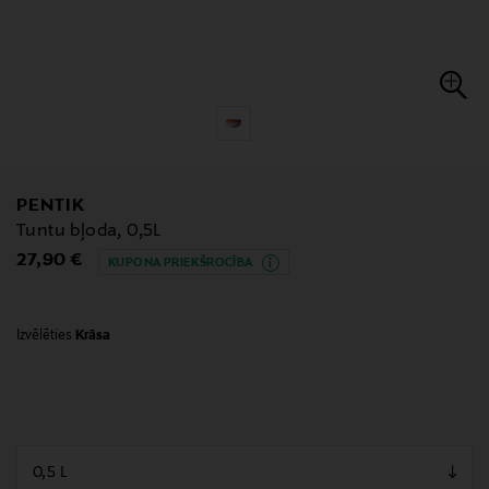
PENTIK
Tuntu bļoda, 0,5L
Original Price
27,90 €
KUPONA PRIEKŠROCĪBA
Izvēlēties
Krāsa
null
null