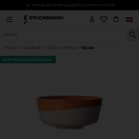
Bezmaksas standarta piegāde pirkumiem virs €120!
Menu
la
VISAS PRECES
SIEVIETĒM
VĪRIEŠIEM
BĒRNIEM
MĀJAI
Mājai
Galda trauki
Šķīvji un bļodas
Bļodas
KUPONA PRIEKŠROCĪBA