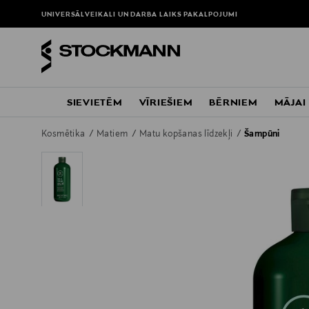
UNIVERSĀLVEIKALI UN DARBA LAIKS
PAKALPOJUMI
SIEVIETĒM
VĪRIEŠIEM
BĒRNIEM
MĀJAI
Kosmētika
Matiem
Matu kopšanas līdzekļi
Šampūni