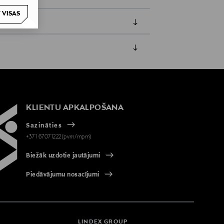
 VISAS
jāpaziņo iepriekš. Veselības un higiēnas
biskiem līdzekļiem, kas tiek atdoti
KLIENTU APKALPOŠANA
Sazināties
+371 67071222(pvm/mpm)
Biežāk uzdotie jautājumi
Piedāvājumu nosacījumi
LINDEX GROUP