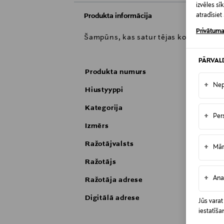
izvēles s
atradīsie
Produkta informācija
Privātuma
Šampūns, kas satur tējas koka eļļu, pip
PĀRVAL
Produkta numurs
+
Nep
Hiustyyppi
Kategorija
+
Per
Izmērs
Ražotājvalsts
+
Mār
Ražotājs
+
Ana
Ražotāja adrese
Digitālā adrese
Jūs varat
iestatīša