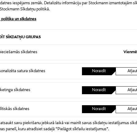
īkdatnes iespējams zemāk. Detalizētu informāciju par Stockmann izmantotajām s
t Stockmann Sīkdatņu politikā.
 politika un sīkdatnes
armētru un lavandu, attīra, atsvaidzina galvas ādu un piešķir m
DĪT SĪKDATŅU GRUPAS
131395228
ieciešamās sīkdatnes
Vienmēr
Normāliem matiem
Atsvaidzinošs šampūns
sonalizēta satura sīkdatnes
Noraidīt
Atļau
500 ml
ASV
ketinga sīkdatnes
Noraidīt
Atļau
Four Reasons | Miraculos Oy
lītiskās sīkdatnes
Noraidīt
Atļau
Salomonkatu 17 A, 10. krs, 0010
info@fourreasons.fi
 atsaukt savu piekrišanu jebkurā laikā vai mainīt savus sīkdatņu iestatījumus sīk
nas panelī, kuru atradīsiet sadaļā “Pielāgot sīkfailu iestatījumus”.