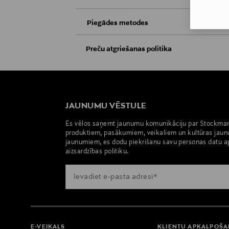
Piegādes metodes
Saņemšana veikalā
Preču atgriešanas politika
Preces iespējams atgriezt 30 dienu laikā no
Piegāde uz saņemšanas punktu
apsvērumu dēļ nedrīkst atdot atpakaļ aizzīm
atpakaļ, ir jābūt to sākotnējā neatvērtajā 
JAUNUMU VĒSTULE
PREČU ATGRIEŠANAS POLITIKA
Es vēlos saņemt jaunumu komunikāciju par Stockma
produktiem, pasākumiem, veikaliem un kultūras jaun
jaunumiem, es dodu piekrišanu savu personas datu a
aizsardzības politiku.
E-VEIKALS
KLIENTU APKALPOŠ