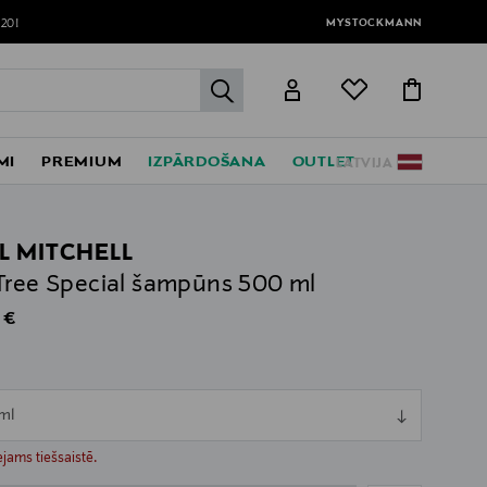
MYSTOCKMANN
120!
label.header.go
MI
PREMIUM
IZPĀRDOŠANA
OUTLET
LATVIJA
L MITCHELL
Tree Special šampūns 500 ml
al Price
 €
ml
ull
ull
jams tiešsaistē.