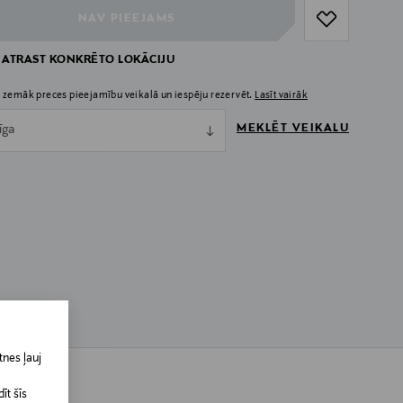
NAV PIEEJAMS
 ATRAST KONKRĒTO LOKĀCIJU
 zemāk preces pieejamību veikalā un iespēju rezervēt.
Lasīt vairāk
MEKLĒT VEIKALU
īga
nes ļauj
īt šīs