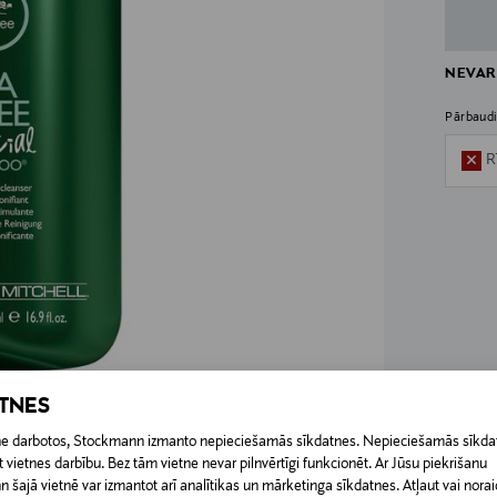
NEVAR
Pārbaudi
R
ATNES
etne darbotos, Stockmann izmanto nepieciešamās sīkdatnes. Nepieciešamās sīkdat
 vietnes darbību. Bez tām vietne nevar pilnvērtīgi funkcionēt. Ar Jūsu piekrišanu
šajā vietnē var izmantot arī analītikas un mārketinga sīkdatnes. Atļaut vai noraid