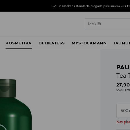
Bezmaksas standarta piegāde pirkumiem virs €
KOSMĒTIKA
DELIKATESS
MYSTOCKMANN
JAUNU
PAU
Tea 
Origin
27,90
55,80 €/1l
500 
n
n
Nav piee