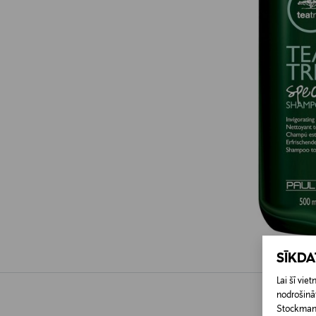
SĪKD
Lai šī vi
nodrošināt
Stockmann 