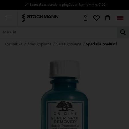
Bezmaksas standarta piegāde pirkumiem virs €120!
Menu
la
VISAS PRECES
SIEVIETĒM
VĪRIEŠIEM
BĒRNIEM
MĀJAI
Kosmētika
Ādas kopšana
Sejas kopšana
Speciālie produkti