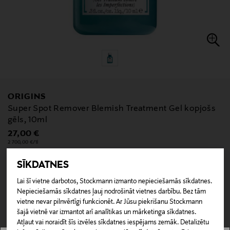
ORIGINS
Super Spot Remover Blemish Treatment Gel kopjošs
gēls, 10ml
Original Price
27,00 €
2 700,00 €/1l
SĪKDATNES
Lai šī vietne darbotos, Stockmann izmanto nepieciešamās sīkdatnes.
null
Nepieciešamās sīkdatnes ļauj nodrošināt vietnes darbību. Bez tām
null
Nav pieejams tiešsaistē.
vietne nevar pilnvērtīgi funkcionēt. Ar Jūsu piekrišanu Stockmann
šajā vietnē var izmantot arī analītikas un mārketinga sīkdatnes.
Atļaut vai noraidīt šīs izvēles sīkdatnes iespējams zemāk. Detalizētu
NAV PIEEJAMS