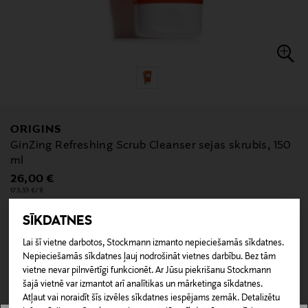
ORIGINS
GinZing Refreshing Scrub Cleanser sejas skrubis, 150
ml
Original Price
26,00 €
173,33 €/1l
SĪKDATNES
Lai šī vietne darbotos, Stockmann izmanto nepieciešamās sīkdatnes.
null
Nepieciešamās sīkdatnes ļauj nodrošināt vietnes darbību. Bez tām
null
Nav pieejams tiešsaistē.
vietne nevar pilnvērtīgi funkcionēt. Ar Jūsu piekrišanu Stockmann
šajā vietnē var izmantot arī analītikas un mārketinga sīkdatnes.
Atļaut vai noraidīt šīs izvēles sīkdatnes iespējams zemāk. Detalizētu
NAV PIEEJAMS