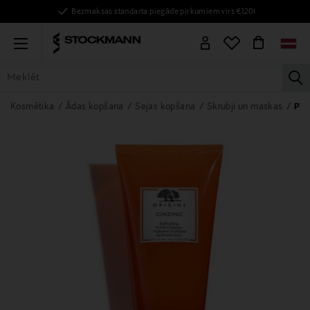
Bezmaksas standarta piegāde pirkumiem virs €120!
Menu
la
VISAS PRECES
SIEVIETĒM
VĪRIEŠIEM
BĒRNIEM
MĀJAI
Kosmētika
Ādas kopšana
Sejas kopšana
Skrubji un maskas
Pīli