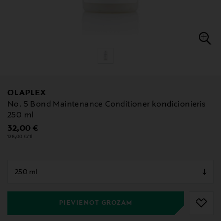
OLAPLEX
No. 5 Bond Maintenance Conditioner kondicionieris
250 ml
Original Price
32,00 €
128,00 €/1l
null
null
PIEVIENOT GROZAM