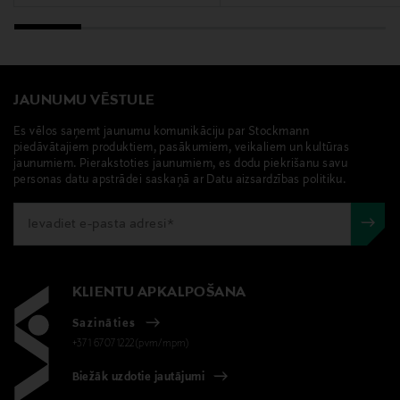
JAUNUMU VĒSTULE
Es vēlos saņemt jaunumu komunikāciju par Stockmann
piedāvātajiem produktiem, pasākumiem, veikaliem un kultūras
jaunumiem. Pierakstoties jaunumiem, es dodu piekrišanu savu
personas datu apstrādei saskaņā ar Datu aizsardzības politiku.
KLIENTU APKALPOŠANA
Sazināties
+371 67071222(pvm/mpm)
Biežāk uzdotie jautājumi