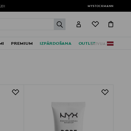
MYSTOCKMANN
120!
label.header.go
MI
PREMIUM
IZPĀRDOŠANA
OUTLET
LATVIJA