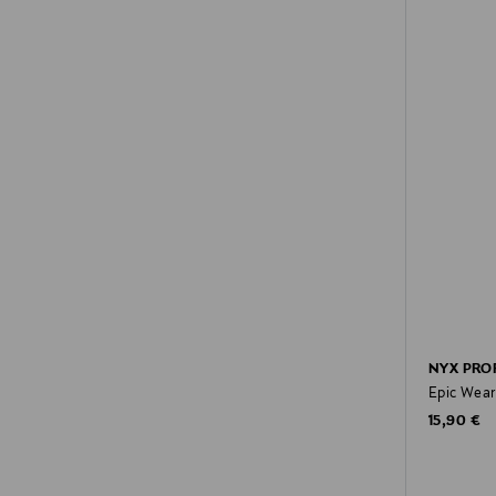
NYX PRO
Epic Wear 
Original P
15,90 €