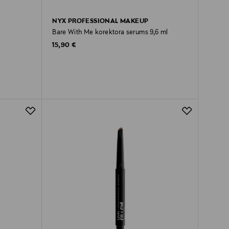
NYX PROFESSIONAL MAKEUP
Bare With Me korektora serums 9,6 ml
Original Price
15,90 €