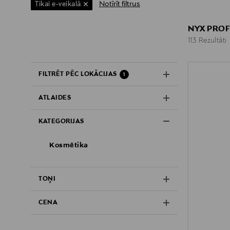
Notīrīt filtrus
Tikai e-veikalā
NYX PROF
113 Rezultāti
113 Rezultāti
FILTRĒT PĒC LOKĀCIJAS
1
ATLAIDES
KATEGORIJAS
Kosmētika
TOŅI
CENA