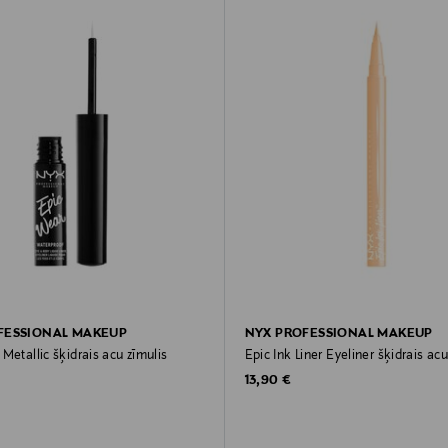
FESSIONAL MAKEUP
NYX PROFESSIONAL MAKEUP
Metallic šķidrais acu zīmulis
Epic Ink Liner Eyeliner šķidrais acu
rice
Original Price
13,90 €