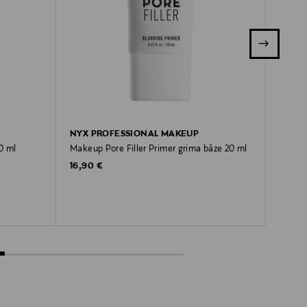
NYX PROFESSIONAL MAKEUP
NYX 
0 ml
Makeup Pore Filler Primer grima bāze 20 ml
Lift N
Original Price
Origina
16,90 €
16,90