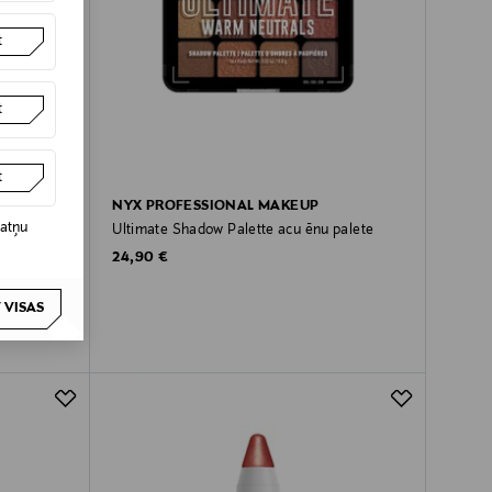
t
t
t
NYX PROFESSIONAL MAKEUP
datņu
Ultimate Shadow Palette acu ēnu palete
Original Price
24,90 €
 VISAS