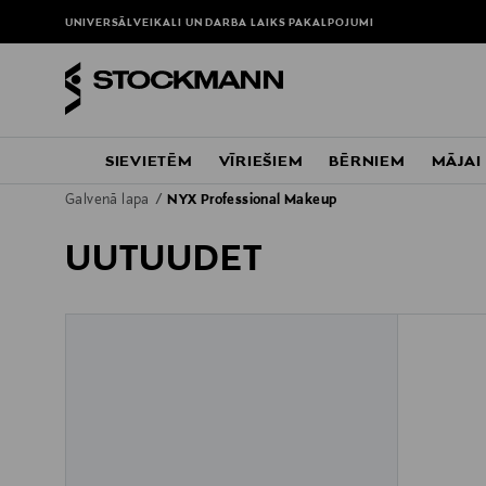
UNIVERSĀLVEIKALI UN DARBA LAIKS
PAKALPOJUMI
SIEVIETĒM
VĪRIEŠIEM
BĒRNIEM
MĀJAI
Galvenā lapa
NYX Professional Makeup
UUTUUDET