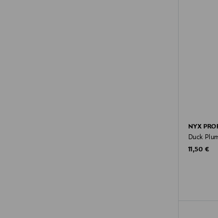
NYX PRO
Duck Plump
Original P
11,50 €