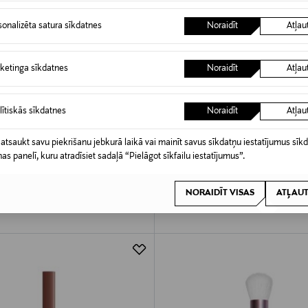
sonalizēta satura sīkdatnes
Noraidīt
Atļau
ketinga sīkdatnes
Noraidīt
Atļau
lītiskās sīkdatnes
Noraidīt
Atļau
FESSIONAL MAKEUP
NYX PROFESSIONAL MAKEUP
 atsaukt savu piekrišanu jebkurā laikā vai mainīt savus sīkdatņu iestatījumus sīk
ncil Highlighter NYX Professional
Lip I.V. Lip Gloss lūpu spīdums
nas panelī, kuru atradīsiet sadaļā “Pielāgot sīkfailu iestatījumus”.
rķieris 0,7 g
Original Price
11,90 €
rice
NORAIDĪT VISAS
ATĻAUT