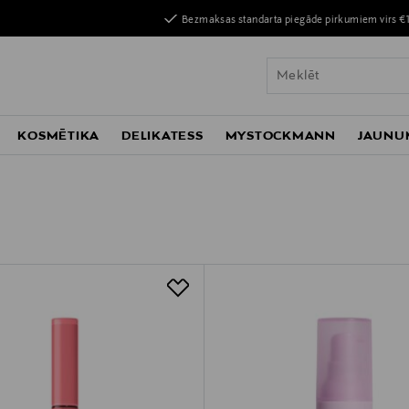
Bezmaksas standarta piegāde pirkumiem virs €
KOSMĒTIKA
DELIKATESS
MYSTOCKMANN
JAUNU