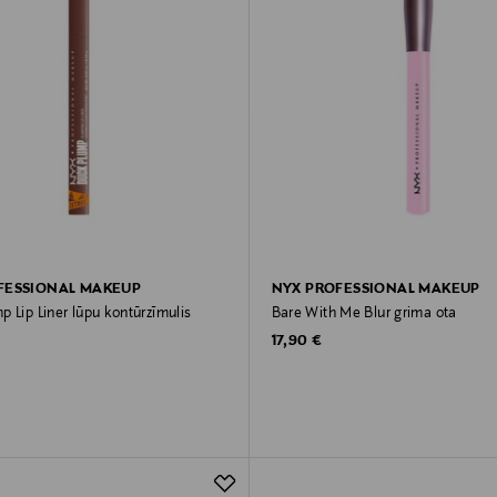
FESSIONAL MAKEUP
NYX PROFESSIONAL MAKEUP
 Lip Liner lūpu kontūrzīmulis
Bare With Me Blur grima ota
rice
Original Price
17,90 €