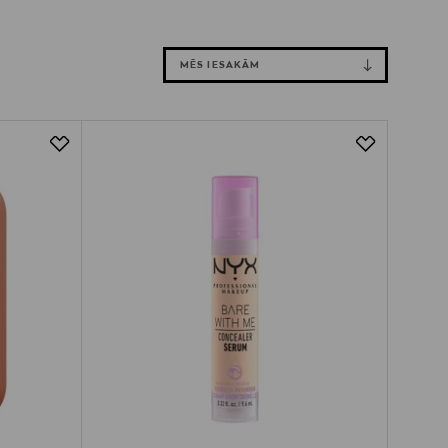
MĒS IESAKĀM