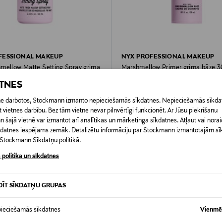
FESSIONAL MAKEUP
NYX PROFESSIONAL MAKEUP
mellow Matte Setting Spray grima
Marshmellow Primer grima bāze 3
Original Price
20,90 €
ATNES
rice
etne darbotos, Stockmann izmanto nepieciešamās sīkdatnes. Nepieciešamās sīkdat
 vietnes darbību. Bez tām vietne nevar pilnvērtīgi funkcionēt. Ar Jūsu piekrišanu
šajā vietnē var izmantot arī analītikas un mārketinga sīkdatnes. Atļaut vai noraid
īkdatnes iespējams zemāk. Detalizētu informāciju par Stockmann izmantotajām s
t Stockmann Sīkdatņu politikā.
 politika un sīkdatnes
DĪT SĪKDATŅU GRUPAS
ieciešamās sīkdatnes
Vienmēr