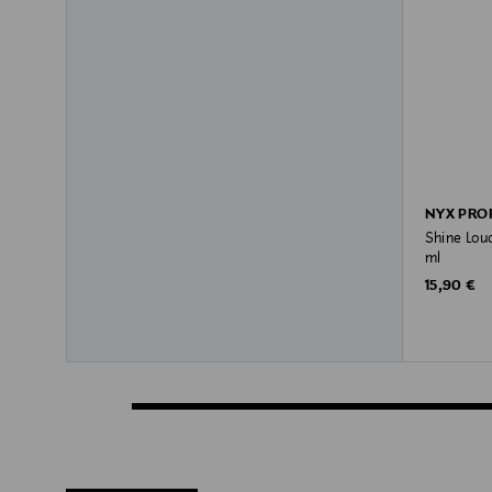
NYX PRO
Shine Lou
ml
Original P
15,90 €