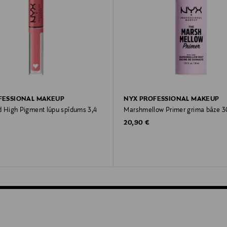
FESSIONAL MAKEUP
NYX PROFESSIONAL MAKEUP
d High Pigment lūpu spīdums 3,4
Marshmellow Primer grima bāze 3
Original Price
20,90 €
rice