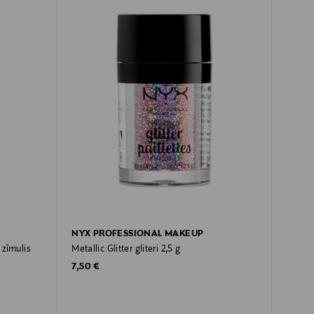
NYX PROFESSIONAL MAKEUP
 zīmulis
Metallic Glitter gliteri 2,5 g
Original Price
7,50 €