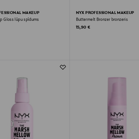
FESSIONAL MAKEUP
NYX PROFESSIONAL MAKEUP
Lip Gloss lūpu spīdums
Buttermelt Bronzer bronzeris
rice
Original Price
15,90 €