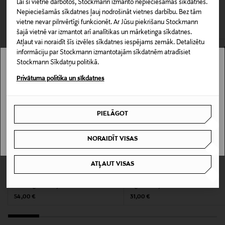
Lai šī vietne darbotos, Stockmann izmanto nepieciešamās sīkdatnes.
jāpaziņo iepriekš. Veselības un higiēnas apsvērumu dēļ
izgaismotu sejas augstākos punktus. Uzmanīgi
CITI KLIENTI SKATĪJĀS ARĪ
Nepieciešamās sīkdatnes ļauj nodrošināt vietnes darbību. Bez tām
nedrīkst atdot atpakaļ aizzīmogotas preces, ja to zīmogs ir
izbaliniet. * Nesatur dzīvnieku izcelsmes sastāvdaļas
Tekstūra
vietne nevar pilnvērtīgi funkcionēt. Ar Jūsu piekrišanu Stockmann
atvērts. Aizzīmogotiem kosmētikas un dabiskiem līdzekļiem,
vai blakusproduktus.
šajā vietnē var izmantot arī analītikas un mārketinga sīkdatnes.
Vegāns
kas tiek atdoti atpakaļ, ir jābūt to sākotnējā neatvērtajā
Atļaut vai noraidīt šīs izvēles sīkdatnes iespējams zemāk. Detalizētu
iepakojumā.
informāciju par Stockmann izmantotajām sīkdatnēm atradīsiet
Ražotājvalsts
Stockmann Sīkdatņu politikā.
PREČU ATGRIEŠANAS POLITIKA
Stockmann nav pieejams tavā valstī.
ĶĪNA
Privātuma politika un sīkdatnes
Delivery is not available in your Country.
Ražotāja daļas numurs
PIELĀGOT
800897100018
I UNDERSTAND
NORAIDĪT VISAS
Ražotājs
Loreal Finland Oy
ATĻAUT VISAS
LANCÔME
CLINIQUE
Teint Idole Shaping Sticks Glass Glow
Chubby Stick Sculpting Highlight
Ražotāja adrese
Stick izgaismotājs
izgaismotājs
Original Price
Original Price
54,00 €
31,00 €
Keilaranta 13 A, 02150, Espoo, Finland