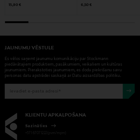
Original Price
Original Price
15,90 €
6,50 €
JAUNUMU VĒSTULE
Es vēlos saņemt jaunumu komunikāciju par Stockmann
piedāvātajiem produktiem, pasākumiem, veikaliem un kultūras
jaunumiem. Pierakstoties jaunumiem, es dodu piekrišanu savu
personas datu apstrādei saskaņā ar Datu aizsardzības politiku.
KLIENTU APKALPOŠANA
Sazināties
+371 67071222(pvm/mpm)