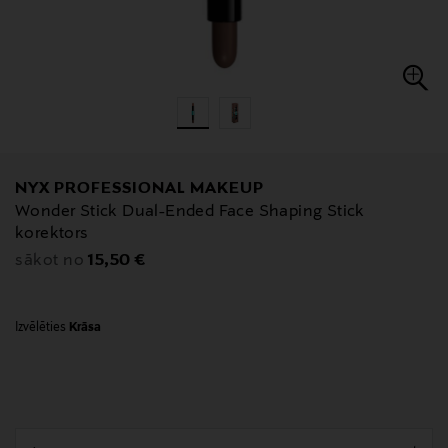
NYX PROFESSIONAL MAKEUP
Wonder Stick Dual-Ended Face Shaping Stick
korektors
Original Price
15,50 €
sākot no
Izvēlēties
Krāsa
null