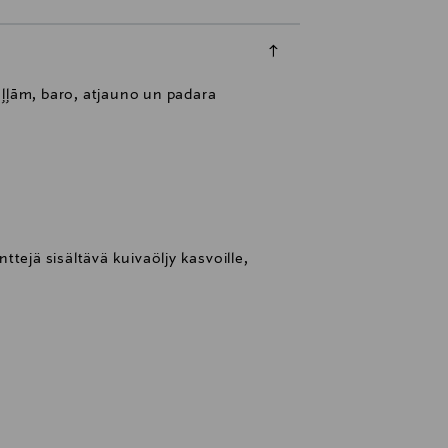
eļļām, baro, atjauno un padara
tejä sisältävä kuivaöljy kasvoille,