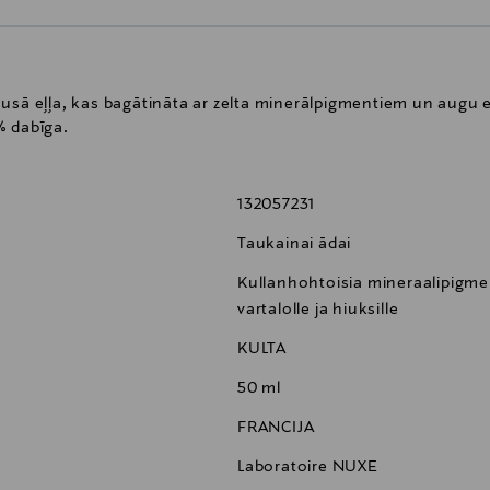
ausā eļļa, kas bagātināta ar zelta minerālpigmentiem un augu 
% dabīga.
132057231
Taukainai ādai
Kullanhohtoisia mineraalipigment
vartalolle ja hiuksille
KULTA
50 ml
FRANCIJA
Laboratoire NUXE