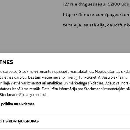
127 rue d’Aguesseau, 92100 Bou
https://fi.nuxe.com/pages/con
zelta eļļa, sausā eļļa, daudzfun
ATNES
0,00 €
etne darbotos, Stockmann izmanto nepieciešamās sīkdatnes. Nepieciešamās sīkdat
 pasūtījuma saņemšanas brīža. Atgriešana ir bezmaksas, un par to nav 
 vietnes darbību. Bez tām vietne nevar pilnvērtīgi funkcionēt. Ar Jūsu piekrišanu
0,00 € – 4,90 €
ogotas preces, ja to zīmogs ir atvērts. Aizzīmogotiem kosmētikas un da
šajā vietnē var izmantot arī analītikas un mārketinga sīkdatnes. Atļaut vai noraid
īkdatnes iespējams zemāk. Detalizētu informāciju par Stockmann izmantotajām s
iepakojumā.
RĪ
t Stockmann Sīkdatņu politikā.
 politika un sīkdatnes
DĪT SĪKDATŅU GRUPAS