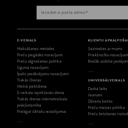
E-VEIKALS
KLIENTU APKALPOŠ
Maksāšanas metodes
Sazinieties ar mums
Preču piegādes nosacījumi
Priekšrocību nosacījum
Preču atgriešanas politika
Biežāk uzdotie jautājum
Līguma nosacījumi
Īpašo piedāvājumu nosacījumi
Trakās Dienas
UNIVERSĀLVEIKALS
Melnā piektdiena
Darba laiks
E-veikala iepirkšanās diena
Jaunumi
Trakās dienas internetveikala
Dāvanu kartes
piekļūstamība
Preču maiņas politika
Pielāgot sīkfailu iestatījumus
Preču lietošanas instru