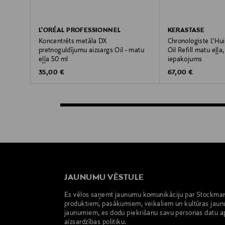
L'ORÉAL PROFESSIONNEL
KERASTASE
Koncentrēts metāla DX
Chronologiste L'Hu
pretnoguldījumu aizsargs Oil - matu
Oil Refill matu eļļa
eļļa 50 ml
iepakojums
Original Price
Original Price
35,00 €
67,00 €
JAUNUMU VĒSTULE
Es vēlos saņemt jaunumu komunikāciju par Stockma
produktiem, pasākumiem, veikaliem un kultūras jaun
jaunumiem, es dodu piekrišanu savu personas datu a
aizsardzības politiku.