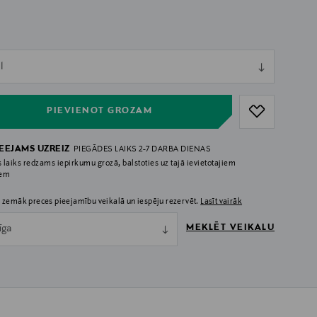
ull
l
ull
PIEVIENOT GROZAM
IEEJAMS UZREIZ
PIEGĀDES LAIKS 2-7 DARBA DIENAS
 laiks redzams iepirkumu grozā, balstoties uz tajā ievietotajiem
iem
 zemāk preces pieejamību veikalā un iespēju rezervēt.
Lasīt vairāk
MEKLĒT VEIKALU
īga