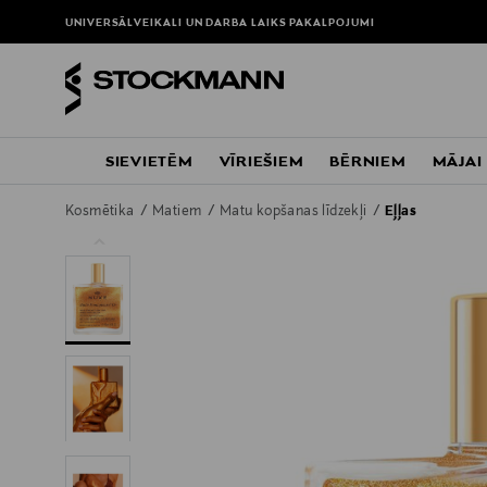
UNIVERSĀLVEIKALI UN DARBA LAIKS
PAKALPOJUMI
SIEVIETĒM
VĪRIEŠIEM
BĒRNIEM
MĀJAI
Kosmētika
Matiem
Matu kopšanas līdzekļi
Eļļas