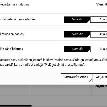
ieciešamās sīkdatnes
Vienmēr
sonalizēta satura sīkdatnes
Noraidīt
Atļau
ketinga sīkdatnes
Noraidīt
Atļau
lītiskās sīkdatnes
Noraidīt
Atļau
 atsaukt savu piekrišanu jebkurā laikā vai mainīt savus sīkdatņu iestatījumus sīk
nas panelī, kuru atradīsiet sadaļā “Pielāgot sīkfailu iestatījumus”.
LOJALITĀTES PIEDĀVĀJUMS 27%
MOROCCANOIL
NUXE
ile De Parfum Hair
Treatment Purple matu eļļa, 50ml
Huile P
NORAIDĪT VISAS
ATĻAUT
, uzpildes
sausā eļ
Discounted Price
Original Price
28,50 €
39,00 €
Original
24,90 