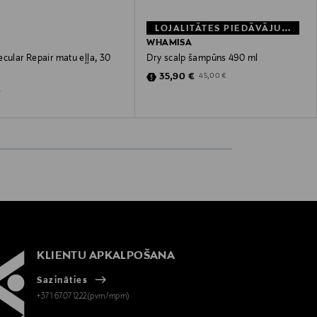
LOJALITĀTES PIEDĀVĀJUMS 20%
WHAMISA
cular Repair matu eļļa, 30
Dry scalp šampūns 490 ml
Discounted Price
Original Price
35,90 €
45,00 €
 Price
€
KLIENTU APKALPOŠANA
Sazināties
+371 67071222(pvm/mpm)