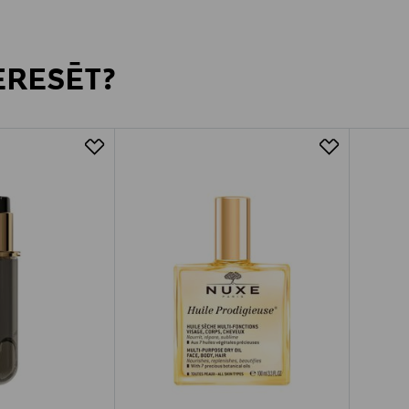
TERESĒT?