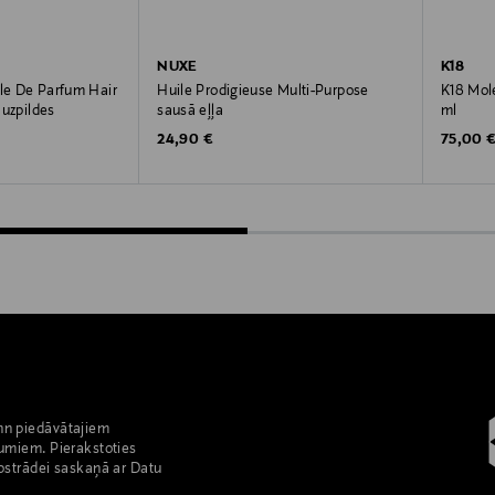
NUXE
K18
ile De Parfum Hair
Huile Prodigieuse Multi-Purpose
K18 Mole
, uzpildes
sausā eļļa
ml
Original Price
Original
24,90 €
75,00 
nn piedāvātajiem
umiem. Pierakstoties
pstrādei saskaņā ar Datu