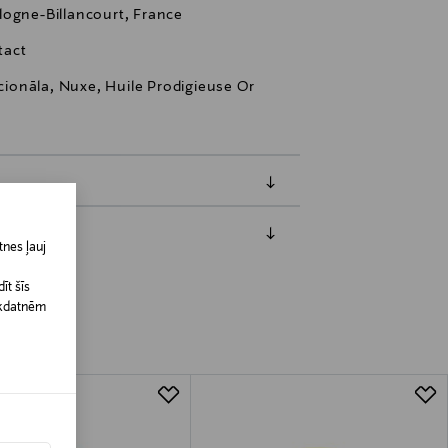
logne-Billancourt, France
tact
kcionāla, Nuxe, Huile Prodigieuse Or
nes ļauj
jāpaziņo iepriekš. Veselības un higiēnas
biskiem līdzekļiem, kas tiek atdoti
īt šīs
īkdatnēm