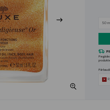
n
50 m
n
P
Piegādes
produkt
Pārbaudi
R