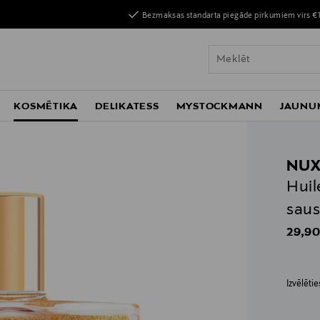
Bezmaksas standarta piegāde pirkumiem virs €
KOSMĒTIKA
DELIKATESS
MYSTOCKMANN
JAUNU
NU
Huil
saus
Origin
29,90
Izvēlēti