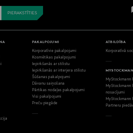
ANA
PAKALPOJUMI
ATBILDĪBA
Korporatīvie pakalpojumi
Korporatīvā soc
i
Kosmētikas pakalpojumi
i
Iepirkšanās ar stilistu
Iepirkšanās ar interjera stilistu
MYSTOCKMA
Šūšanas pakalpojumi
MyStockmann l
Dāvanu saiņošana
MyStockmann l
Pārtikas nodaļas pakalpojumi
nosacījumi
Visi pakalpojumi
MyStockmann l
Preču piegāde
Partneru piedā
kcija