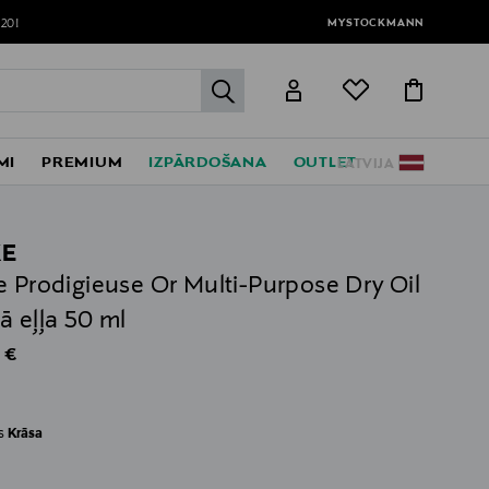
MYSTOCKMANN
120!
label.header.go
MI
PREMIUM
IZPĀRDOŠANA
OUTLET
LATVIJA
XE
e Prodigieuse Or Multi-Purpose Dry Oil
ā eļļa 50 ml
al Price
 €
es
Krāsa