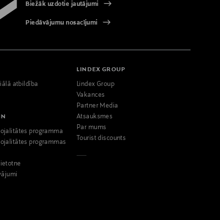
Biežāk uzdotie jautājumi
Piedāvājumu nosacījumi
LINDEX GROUP
iālā atbildība
Lindex Group
Vakances
Partner Media
NN
Atsauksmes
Par mums
ojalitātes programma
Tourist discounts
ojalitātes programmas
ietotne
vājumi