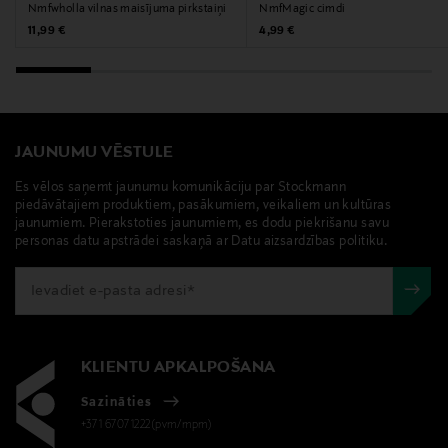
Nmfwholla vilnas maisījuma pirkstaiņi
NmfMagic cimdi
Original Price
Original Price
11,99 €
4,99 €
JAUNUMU VĒSTULE
Es vēlos saņemt jaunumu komunikāciju par Stockmann
piedāvātajiem produktiem, pasākumiem, veikaliem un kultūras
jaunumiem. Pierakstoties jaunumiem, es dodu piekrišanu savu
personas datu apstrādei saskaņā ar Datu aizsardzības politiku.
KLIENTU APKALPOŠANA
Sazināties
+371 67071222(pvm/mpm)