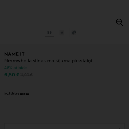
NAME IT
Nmmwholla vilnas maisījuma pirkstaiņi
46% atlaide
Original Price
Discounted Price
6,50 €
11,99 €
Izvēlēties
Krāsa
null