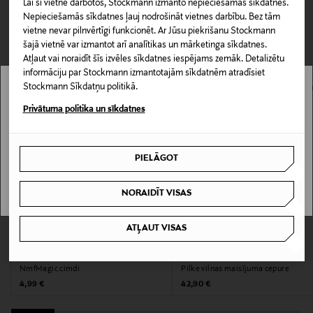
Saņemšana veikalā
Lai šī vietne darbotos, Stockmann izmanto nepieciešamās sīkdatnes.
silda bez niezes. Elastīgā gumija, kas seko plaukstas
0,00 €
Nepieciešamās sīkdatnes ļauj nodrošināt vietnes darbību. Bez tām
locītavām, neļauj aukstajam gaisam un karstumam
vietne nevar pilnvērtīgi funkcionēt. Ar Jūsu piekrišanu Stockmann
cieši klāt uz ādas.
CITI KLIENTI SKATĪJĀS ARĪ
Piegāde uz saņemšanas punktu
šajā vietnē var izmantot arī analītikas un mārketinga sīkdatnes.
0,00 € – 4,90 €
Atļaut vai noraidīt šīs izvēles sīkdatnes iespējams zemāk. Detalizētu
informāciju par Stockmann izmantotajām sīkdatnēm atradīsiet
Produkta numurs
Stockmann Sīkdatņu politikā.
166552726
Stockmann nav pieejams tavā valstī.
Privātuma politika un sīkdatnes
Delivery is not available in your Country.
Materiāls
85% vilna, 10% poliamīds un 5% elastāns
PIELĀGOT
I UNDERSTAND
Krāsa
NORAIDĪT VISAS
TRADEWINDS
ATĻAUT VISAS
KUPONA PRIEKŠROCĪBA
KUPONA PRIEKŠROCĪBA
Izmērs
NAME IT
REIMA
One size
NmfMagic cimdi
Pilke vilnas maisījuma cepure
Original Price
Original Price
4,99 €
42,90 €
Ražotājvalsts