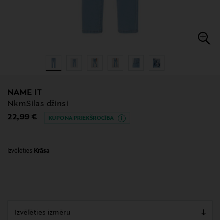
NAME IT
NkmSilas džinsi
Original Price
22,99 €
KUPONA PRIEKŠROCĪBA
Izvēlēties
Krāsa
null
null