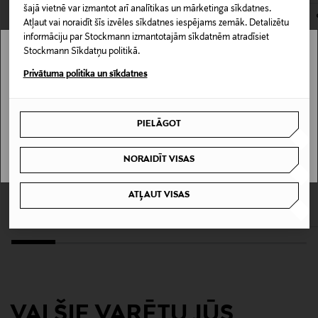
šajā vietnē var izmantot arī analītikas un mārketinga sīkdatnes.
Materiāls
Atļaut vai noraidīt šīs izvēles sīkdatnes iespējams zemāk. Detalizētu
71% kokvilna, 27% poliesters un 2% elastāns
informāciju par Stockmann izmantotajām sīkdatnēm atradīsiet
Stockmann Sīkdatņu politikā.
Stockmann nav pieejams tavā valstī.
Kopšanas instrukcijas
Privātuma politika un sīkdatnes
Saudzīga mazgāšana. Nedrīkst balināt, nedrīkst žāvēt
Delivery is not available in your Country.
veļas žāvētājā, nedrīkst ķīmiski tīrīt. Gludināšana
PIELĀGOT
maks. 150 grādu temperatūrā.
I UNDERSTAND
NORAIDĪT VISAS
Mazgāšanas instrukcijas
KUPONA PRIEKŠROCĪBA
KUPONA PRIEKŠROCĪBA
Mazgāšana veļas mašīnā
LINDEX
TOMMY HILFIGER
ATĻAUT VISAS
Baggy Regular Waist džinsi
Barrel džinsi
Original Price
Original Price
39,99 €
69,90 €
Mazgāšanas temperatūra
40 °C
Piegriezums
Šaurs, pieguļošs izmērs
VAI ŠIE VARĒTU JŪS