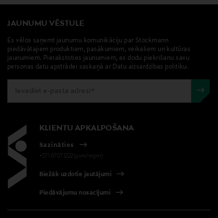
contact@bestseller.com
JAUNUMU VĒSTULE
Atslēgvārdi
Es vēlos saņemt jaunumu komunikāciju par Stockmann
piedāvātajiem produktiem, pasākumiem, veikaliem un kultūras
name it, džinsi, bērnu džinsi, džinsa bikses,
jaunumiem. Pierakstoties jaunumiem, es dodu piekrišanu savu
personas datu apstrādei saskaņā ar Datu aizsardzības politiku.
KLIENTU APKALPOŠANA
Sazināties
+371 67071222(pvm/mpm)
Biežāk uzdotie jautājumi
Piedāvājumu nosacījumi