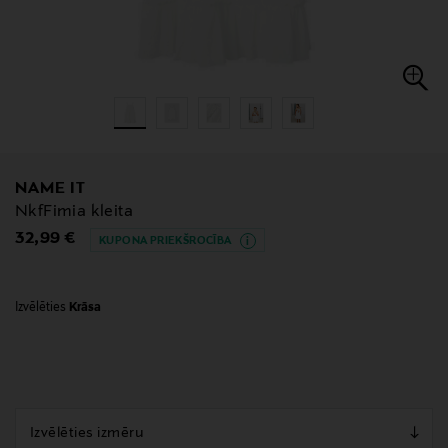
NAME IT
NkfFimia kleita
Original Price
32,99 €
KUPONA PRIEKŠROCĪBA
Izvēlēties
Krāsa
null
null