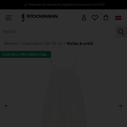
Bezmaksas standarta piegāde pirkumiem virs €120!
Menu
la
VISAS PRECES
SIEVIETĒM
VĪRIEŠIEM
BĒRNIEM
MĀJAI
Bērniem
Pusaudžiem 128-176 cm
Kleitas & svārki
KUPONA PRIEKŠROCĪBA