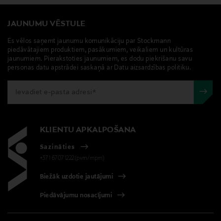
JAUNUMU VĒSTULE
Es vēlos saņemt jaunumu komunikāciju par Stockmann
piedāvātajiem produktiem, pasākumiem, veikaliem un kultūras
jaunumiem. Pierakstoties jaunumiem, es dodu piekrišanu savu
personas datu apstrādei saskaņā ar Datu aizsardzības politiku.
KLIENTU APKALPOŠANA
Sazināties
+371 67071222(pvm/mpm)
Biežāk uzdotie jautājumi
Piedāvājumu nosacījumi