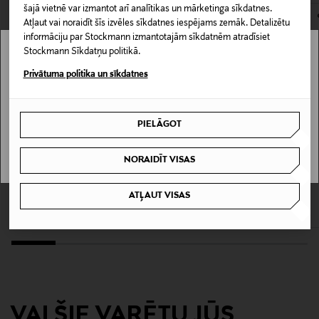
šajā vietnē var izmantot arī analītikas un mārketinga sīkdatnes.
Kopšanas instrukcijas
Atļaut vai noraidīt šīs izvēles sīkdatnes iespējams zemāk. Detalizētu
Saudzīga mazgāšana
informāciju par Stockmann izmantotajām sīkdatnēm atradīsiet
Stockmann Sīkdatņu politikā.
Stockmann nav pieejams tavā valstī.
Mazgāšanas instrukcijas
Privātuma politika un sīkdatnes
Mazgāšana veļas mašīnā
Delivery is not available in your Country.
PIELĀGOT
Mazgāšanas temperatūra
I UNDERSTAND
40 °C
NORAIDĪT VISAS
KUPONA PRIEKŠROCĪBA
KUPONA PRIEKŠROCĪBA
MOLO
LINDEX
Krāsa
ATĻAUT VISAS
Connie kleita
Džersija kleita
MULTICOLOR
Original Price
Original Price
69,00 €
14,99 €
Ražotājvalsts
ĶĪNA
Ražotāja daļas numurs
VAI ŠIE VARĒTU JŪS