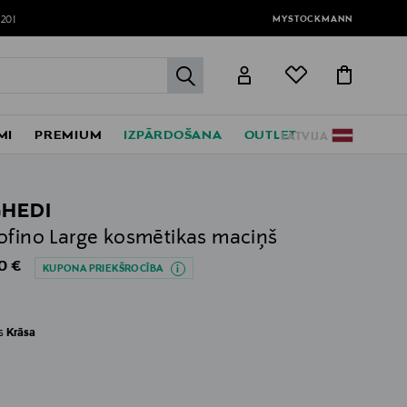
MYSTOCKMANN
120!
label.header.go
MI
PREMIUM
IZPĀRDOŠANA
OUTLET
LATVIJA
HEDI
ofino Large kosmētikas maciņš
al Price
0 €
KUPONA PRIEKŠROCĪBA
es
Krāsa