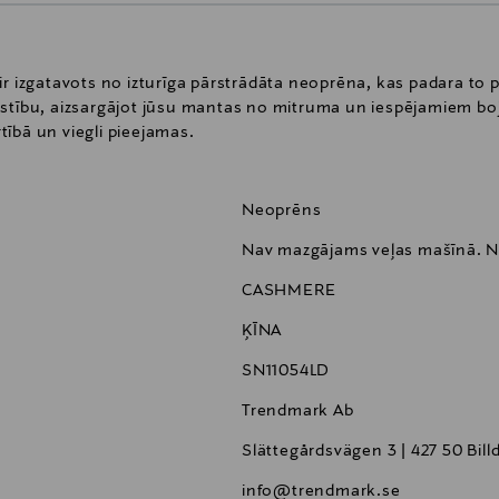
r izgatavots no izturīga pārstrādāta neoprēna, kas padara to par
astību, aizsargājot jūsu mantas no mitruma un iespējamiem boj
ībā un viegli pieejamas.
Neoprēns
Nav mazgājams veļas mašīnā. No
CASHMERE
ĶĪNA
SN11054LD
Trendmark Ab
Slättegårdsvägen 3 | 427 50 Bill
info@trendmark.se