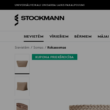
UNIVERSĀLVEIKALI UN DARBA LAIKS
PAKALPOJUMI
SIEVIETĒM
VĪRIEŠIEM
BĒRNIEM
MĀJAI
Sievietēm
Somas
Rokassomas
KUPONA PRIEKŠROCĪBA