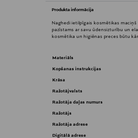
Produkta informācija
Naghedi ietilpīgais kosmētikas maciņš i
pazīstams ar savu ūdensizturību un el
kosmētika un higiēnas preces būtu kārt
Materiāls
Kopšanas instrukcijas
Krāsa
Ražotājvalsts
Ražotāja daļas numurs
Ražotājs
Ražotāja adrese
Digitālā adrese