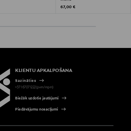
 Price
Original Price
67,00 €
KLIENTU APKALPOŠANA
Sazināties
+371 67071222(pvm/mpm)
Biežāk uzdotie jautājumi
Piedāvājumu nosacījumi