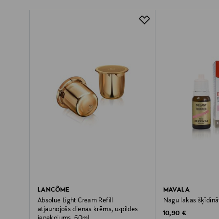
LANCÔME
MAVALA
Absolue Light Cream Refill
Nagu lakas šķīdinā
atjaunojošs dienas krēms, uzpildes
Original Price
10,90 €
iepakojums, 60ml