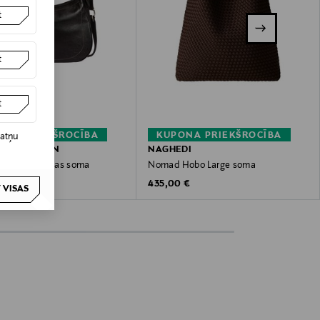
t
t
t
NA PRIEKŠROCĪBA
KUPONA PRIEKŠROCĪBA
datņu
AKER LONDON
NAGHEDI
Large Hobo ādas soma
Nomad Hobo Large soma
 Price
Original Price
 €
435,00 €
 VISAS