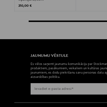
Original Price
210,00 €
JAUNUMU VĒSTULE
Es vēlos saņemt jaunumu komunikāciju par Stockma
produktiem, pasākumiem, veikaliem un kultūras jaun
jaunumiem, es dodu piekrišanu savu personas datu a
aizsardzības politiku.