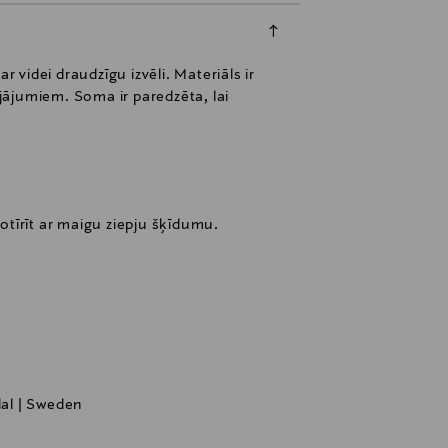
 videi draudzīgu izvēli. Materiāls ir
ājumiem. Soma ir paredzēta, lai
tīrīt ar maigu ziepju šķīdumu.
dal | Sweden