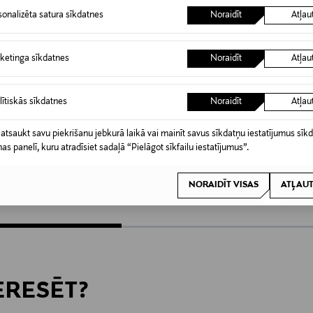
sonalizēta satura sīkdatnes
Noraidīt
Atļau
ketinga sīkdatnes
Noraidīt
Atļau
lītiskās sīkdatnes
Noraidīt
Atļau
KŠROCĪBA
KUPONA PRIEKŠROCĪBA
KUPO
 atsaukt savu piekrišanu jebkurā laikā vai mainīt savus sīkdatņu iestatījumus sīk
REN
BOSS
TED B
nas panelī, kuru atradīsiet sadaļā “Pielāgot sīkfailu iestatījumus”.
a
Lenah Crossbody Large soma
Lyshia 
Original Price
Original
199,00 €
249,90
NORAIDĪT VISAS
ATĻAUT
TERESĒT?