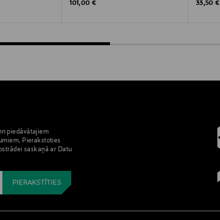
Original Price
Original
101,00 €
33,50 €
nn piedāvātajiem
umiem. Pierakstoties
pstrādei saskaņā ar Datu