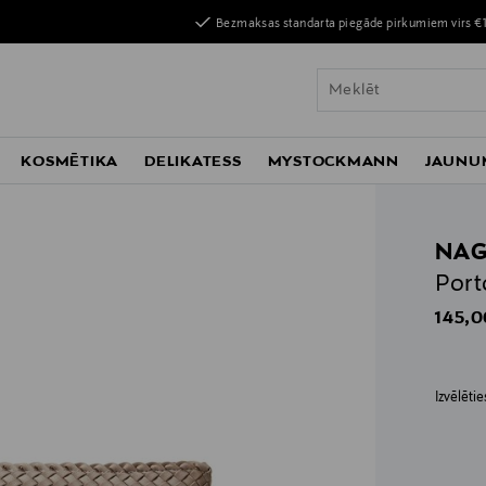
Bezmaksas standarta piegāde pirkumiem virs €
KOSMĒTIKA
DELIKATESS
MYSTOCKMANN
JAUNU
NAG
Port
Origin
145,0
Izvēlēti