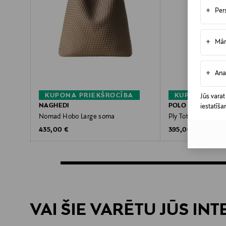
+
Per
+
Mār
+
Ana
KUPONA PRIEKŠROCĪBA
KUPONA PRIE
Jūs varat
NAGHEDI
POLO RALPH LAU
iestatīša
Nomad Hobo Large soma
Ply Tote Large som
Original Price
Original Price
435,00 €
395,00 €
VAI ŠIE VARĒTU JŪS IN