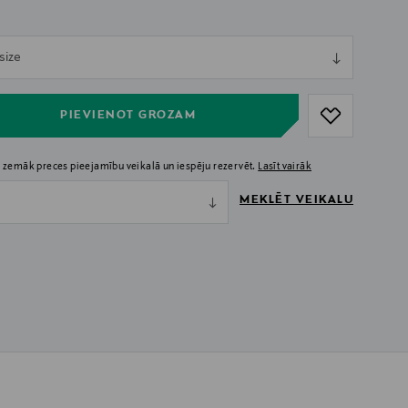
ull
size
ull
PIEVIENOT GROZAM
 zemāk preces pieejamību veikalā un iespēju rezervēt.
Lasīt vairāk
MEKLĒT VEIKALU