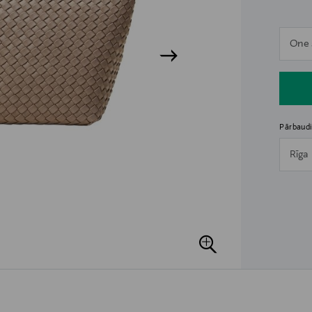
n
One 
n
Pārbaudi
Rīga