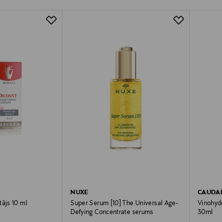
NUXE
CAUDAL
tājs 10 ml
Super Serum [10] The Universal Age-
Vinohyd
Defying Concentrate serums
30ml