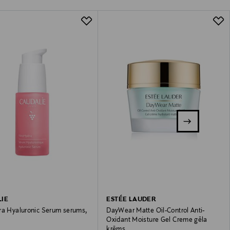
IE
ESTÉE LAUDER
ra Hyaluronic Serum serums,
DayWear Matte Oil-Control Anti-
Oxidant Moisture Gel Creme gēla
krēms