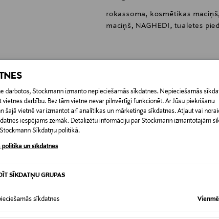
rokassoma, kosmētikas maciņš
maciņš, NAGHEDI, tualetes pie
ATNES
0,00 €
etne darbotos, Stockmann izmanto nepieciešamās sīkdatnes. Nepieciešamās sīkdat
 vietnes darbību. Bez tām vietne nevar pilnvērtīgi funkcionēt. Ar Jūsu piekrišanu
RĪ
šajā vietnē var izmantot arī analītikas un mārketinga sīkdatnes. Atļaut vai noraid
0,00 € – 4,90 €
īkdatnes iespējams zemāk. Detalizētu informāciju par Stockmann izmantotajām s
t Stockmann Sīkdatņu politikā.
 politika un sīkdatnes
DĪT SĪKDATŅU GRUPAS
ieciešamās sīkdatnes
Vienmēr