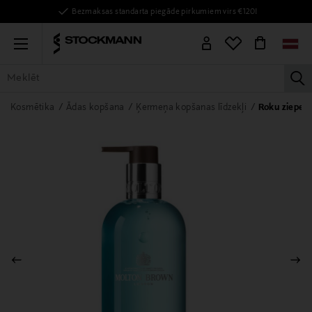
Bezmaksas standarta piegāde pirkumiem virs €120!
Menu
la
VISAS PRECES
SIEVIETĒM
VĪRIEŠIEM
BĒRNIEM
MĀJAI
Kosmētika
Ādas kopšana
Ķermeņa kopšanas līdzekļi
Roku ziepes 