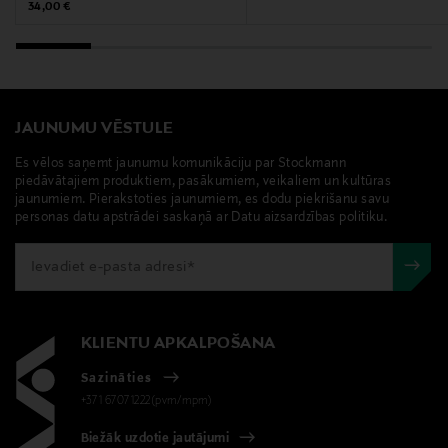
Original Price
34,00 €
JAUNUMU VĒSTULE
Es vēlos saņemt jaunumu komunikāciju par Stockmann
piedāvātajiem produktiem, pasākumiem, veikaliem un kultūras
jaunumiem. Pierakstoties jaunumiem, es dodu piekrišanu savu
personas datu apstrādei saskaņā ar Datu aizsardzības politiku.
KLIENTU APKALPOŠANA
Sazināties
+371 67071222(pvm/mpm)
Biežāk uzdotie jautājumi