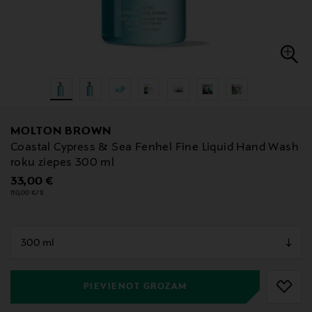
MOLTON BROWN
Coastal Cypress & Sea Fenhel Fine Liquid Hand Wash
roku ziepes 300 ml
Original Price
33,00 €
110,00 €/1l
null
null
PIEVIENOT GROZAM