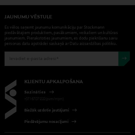
JAUNUMU VĒSTULE
Es vēlos saņemt jaunumu komunikāciju par Stockmann
piedāvātajiem produktiem, pasākumiem, veikaliem un kultūras
jaunumiem. Pierakstoties jaunumiem, es dodu piekrišanu savu
personas datu apstrādei saskaņā ar Datu aizsardzības politiku.
KLIENTU APKALPOŠANA
Sazināties
+371 67071222(pvm/mpm)
Biežāk uzdotie jautājumi
Piedāvājumu nosacījumi