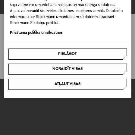
šajā vietnē var izmantot arī analītikas un mārketinga sīkdatnes.
Atļaut vai noraidīt šīs izvēles sīkdatnes iespējams zemāk. Detalizētu
informāciju par Stockmann izmantotajām sīkdatnēm atradīsiet
Stockmann Sīkdatņu politikā.
Stockmann nav pieejams tavā valstī.
Privātuma politika un sīkdatnes
Delivery is not available in your Country.
IZPĀRDOŠANA 62%
PIELĀGOT
TOMMY HILFIGER
I UNDERSTAND
Filca čības
Discounted Price
Original Price
21,00 €
54,90 €
NORAIDĪT VISAS
ATĻAUT VISAS