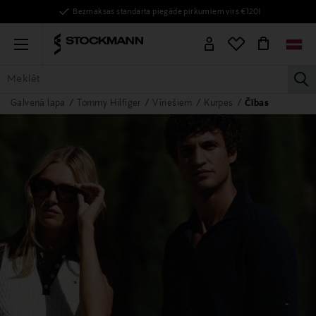
Bezmaksas standarta piegāde pirkumiem virs €120!
Menu
la
Galvenā lapa
Tommy Hilfiger
Vīriešiem
Kurpes
Čības
VISAS PRECES
SIEVIETĒM
VĪRIEŠIEM
BĒRNIEM
MĀJAI