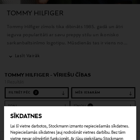
TOMMY HILFIGER
Tommy Hilfiger zīmols tika dibināts 1985. gadā un ātri
ieguva popularitāti ar savu preppy stilu un ikonisko
sarkanbaltsinīmo logotipu. Mūsdienās tas ir viens no
atpazīstamākajiem modes zīmoliem pasaulē, kas piedāvā
Lasīt Vairāk
apģērbus, aksesuārus un smaržas ar izteiktu amerikāņu
stila noskaņu.
TOMMY HILFIGER - VĪRIEŠU ČĪBAS
1 Rezultāti
FILTRĒT PĒC
2
TOŅI
ZĪMOLI
1
SĪKDATNES
Notīrīt filtrus
Čības
Lai šī vietne darbotos, Stockmann izmanto nepieciešamās sīkdatnes.
Nepieciešamās sīkdatnes ļauj nodrošināt vietnes darbību. Bez tām
1 Rezultāti
vietne nevar pilnvērtīgi funkcionēt. Ar Jūsu piekrišanu Stockmann