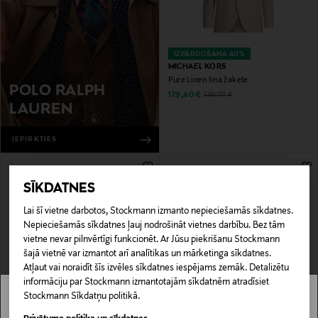
IZPĀRDOŠANA 40%
MICHAEL KORS
Pure Linen lina žakete
POLO RALPH
Discounted Price
Original Price
179,40 €
299,00 €
LAUREN
IEPIRKTIES
SĪKDATNES
Lai šī vietne darbotos, Stockmann izmanto nepieciešamās sīkdatnes.
Nepieciešamās sīkdatnes ļauj nodrošināt vietnes darbību. Bez tām
vietne nevar pilnvērtīgi funkcionēt. Ar Jūsu piekrišanu Stockmann
šajā vietnē var izmantot arī analītikas un mārketinga sīkdatnes.
Atļaut vai noraidīt šīs izvēles sīkdatnes iespējams zemāk. Detalizētu
informāciju par Stockmann izmantotajām sīkdatnēm atradīsiet
KUPONA PRIEKŠROCĪBA
IZPĀRDOŠANA 61%
Stockmann Sīkdatņu politikā.
GANT
BUZO
Stockmann nav pieejams tavā valstī.
Jersey žakete
Alexander 1954 žakete