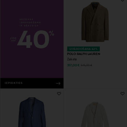
IZPĀRDOŠANA 42%
POLO RALPH LAUREN
Žakete
Discounted Price
Original Price
317,00 €
545,00 €
IEPIRKTIES