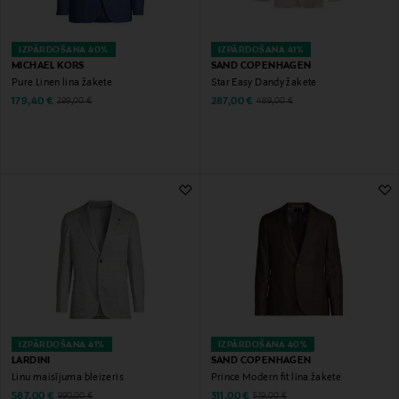
IZPĀRDOŠANA 40%
IZPĀRDOŠANA 41%
MICHAEL KORS
SAND COPENHAGEN
Pure Linen lina žakete
Star Easy Dandy žakete
Discounted Price
Discounted Price
Original Price
Original Price
179,40 €
287,00 €
299,00 €
489,00 €
IZPĀRDOŠANA 41%
IZPĀRDOŠANA 40%
LARDINI
SAND COPENHAGEN
Linu maisījuma bleizeris
Prince Modern fit lina žakete
Discounted Price
Discounted Price
Original Price
Original Price
587,00 €
311,00 €
990,00 €
519,00 €