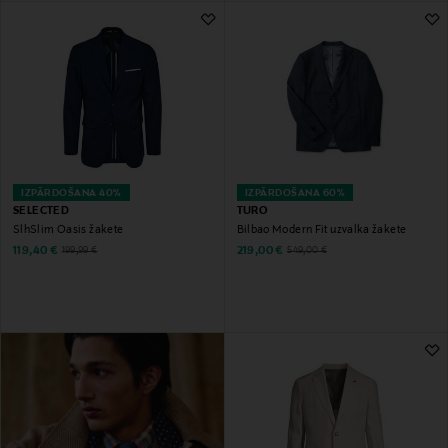
IZPĀRDOŠANA 40%
IZPĀRDOŠANA 60%
SELECTED
TURO
SlhSlim Oasis žakete
Bilbao Modern Fit uzvalka žakete
Discounted Price
Discounted Price
Original Price
Original Price
119,40 €
219,00 €
199,99 €
549,00 €