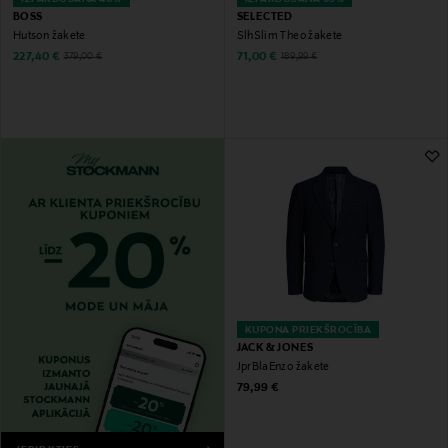
BOSS
SELECTED
Hutson žakete
SlhSlim Theo žakete
Discounted Price
Discounted Price
Original Price
Original Price
227,40 €
71,00 €
379,00 €
189,99 €
KUPONA PRIEKŠROCĪBA
JACK & JONES
JprBlaEnzo žakete
Original Price
79,99 €