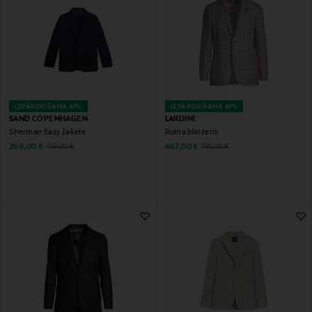
IZPĀRDOŠANA 41%
IZPĀRDOŠANA 41%
SAND COPENHAGEN
LARDINI
Sherman Easy žakete
Roma bleizeris
Discounted Price
Discounted Price
Original Price
Original Price
269,00 €
467,00 €
459,00 €
790,00 €