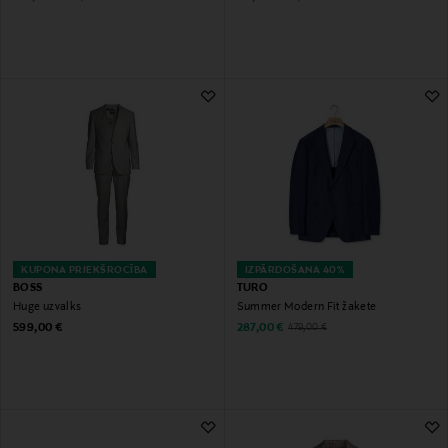
KUPONA PRIEKŠROCĪBA
IZPĀRDOŠANA 40%
BOSS
TURO
Huge uzvalks
Summer Modern Fit žakete
Original Price
Discounted Price
Original Price
599,00 €
287,00 €
479,00 €