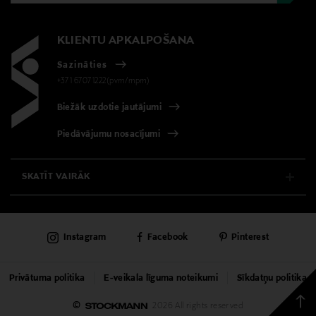
KLIENTU APKALPOŠANA
Sazināties
+371 67071222(pvm/mpm)
Biežāk uzdotie jautājumi
Piedāvājumu nosacījumi
SKATĪT VAIRĀK
E-VEIKALS
Instagram
Facebook
Pinterest
KLIENTU APKALPOŠANA
UNIVERSĀLVEIKALS
Privātuma politika
E-veikala līguma noteikumi
Sīkdatņu politika
Back
©
2026 All rights reserved
PAKALPOJUMI
to