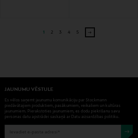
1
2
3
4
5
JAUNUMU VĒSTULE
Es vēlos saņemt jaunumu komunikāciju par Stockmann
piedāvātajiem produktiem, pasākumiem, veikaliem un kultūras
jaunumiem. Pierakstoties jaunumiem, es dodu piekrišanu savu
personas datu apstrādei saskaņā ar Datu aizsardzības politiku.