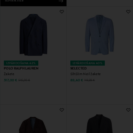
IEPIRKTIES
IZPĀRDOŠANA 42%
IZPĀRDOŠANA 40%
POLO RALPH LAUREN
SELECTED
Žakete
SlhSlim Neil žakete
Discounted Price
Discounted Price
Original Price
Original Price
317,00 €
89,40 €
545,00 €
149,99 €