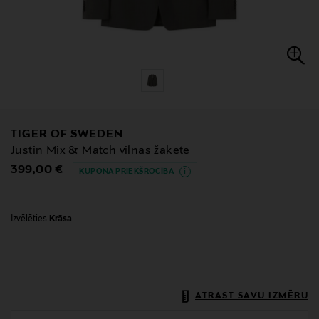
TIGER OF SWEDEN
Justin Mix & Match vilnas žakete
Original Price
399,00 €
KUPONA PRIEKŠROCĪBA
Izvēlēties
Krāsa
ATRAST SAVU IZMĒRU