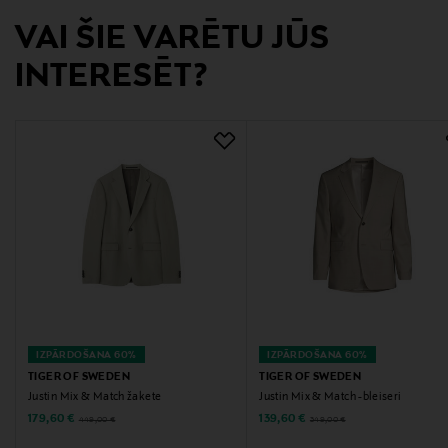
Ražotāja adrese
VAI ŠIE VARĒTU JŪS
Unioninkatu 22, 00130 Helsinki, Finland
INTERESĒT?
Digitālā adrese
customercare@tigerofsweden.se
Atslēgvārdi
Tiger of Sweden, žakete, vīriešu žakete, vilnas žakete,
uzvalks, bleizeris, uzvalka jaka, vilnas žakete
IZPĀRDOŠANA 60%
IZPĀRDOŠANA 60%
TIGER OF SWEDEN
TIGER OF SWEDEN
Justin Mix & Match žakete
Justin Mix & Match -bleiseri
Discounted Price
Discounted Price
Original Price
Original Price
179,60 €
139,60 €
449,00 €
349,00 €