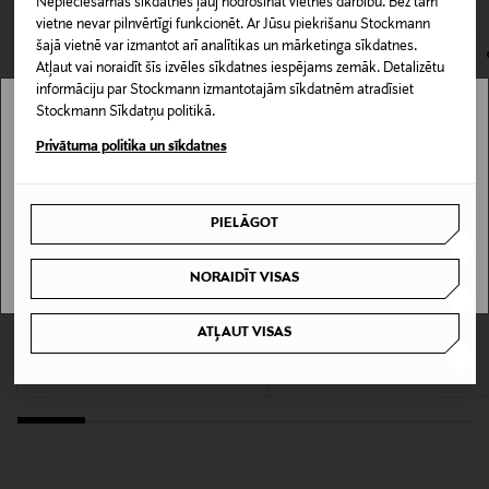
gabals, kas piemērots daudziem gadījumiem.
Nepieciešamās sīkdatnes ļauj nodrošināt vietnes darbību. Bez tām
LASĪT VAIRĀK
0,00 € – 4,90 €
vietne nevar pilnvērtīgi funkcionēt. Ar Jūsu piekrišanu Stockmann
šajā vietnē var izmantot arī analītikas un mārketinga sīkdatnes.
Materiāls
Atļaut vai noraidīt šīs izvēles sīkdatnes iespējams zemāk. Detalizētu
100% vilna
informāciju par Stockmann izmantotajām sīkdatnēm atradīsiet
Stockmann Sīkdatņu politikā.
Stockmann nav pieejams tavā valstī.
Krāsa
Privātuma politika un sīkdatnes
193 MUD
Delivery is not available in your Country.
PIELĀGOT
Ražotājvalsts
I UNDERSTAND
RUMĀNIJA
NORAIDĪT VISAS
KUPONA PRIEKŠROCĪBA
KUPONA PRIEKŠROCĪBA
TIGER OF SWEDEN
MATINIQUE
Ražotāja daļas numurs
ATĻAUT VISAS
Ease Double Breasted Mix & Match
Žakete
111016
vilnas žakete
Original Price
249,90 €
Original Price
549,00 €
Ražotājs
TIGER OF SWEDEN FINLAND OY