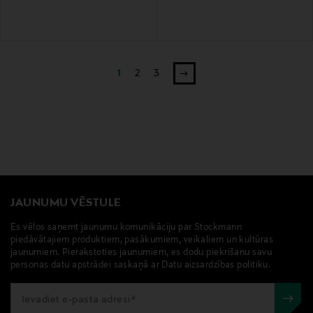
1
2
3
JAUNUMU VĒSTULE
Es vēlos saņemt jaunumu komunikāciju par Stockmann
piedāvātajiem produktiem, pasākumiem, veikaliem un kultūras
jaunumiem. Pierakstoties jaunumiem, es dodu piekrišanu savu
personas datu apstrādei saskaņā ar Datu aizsardzības politiku.