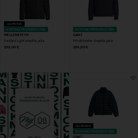
JAUNUMS
KUPONA PRIEKŠROCĪBA
KUPONA PRIEKŠROCĪBA
WELLENSTEYN
GANT
Padded Light stepēta jaka
Windcheater stepēta jaka
Original Price
Original Price
239,00 €
299,90 €
JAUNUMS
KUPONA PRIEKŠROCĪBA
GANT