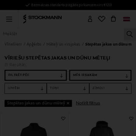
Bezmaksas standarta piegāde pirkumiem virs €120!
Menu
la
Vīriešiem
Apģērbs
Mēteļi un virsjakas
Stepētas jakas un dūnu mēt
VISAS PRECES
SIEVIETĒM
VĪRIEŠIEM
BĒRNIEM
MĀJAI
VĪRIEŠU STEPĒTAS JAKAS UN DŪNU MĒTEĻI
81 Rezultāti
FILTRĒT PĒC
IZMĒRI
TOŅI
ZĪMOLI
Notīrīt filtrus
Stepētas jakas un dūnu mēteļi
81 Rezultāti