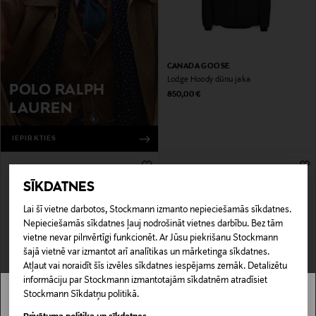
CANADA GOOSE
Lodge Hoody dūnu jaka
POLO RALPH
Original Price
850,00 €
LAUREN
IEPIRKTIES
SĪKDATNES
Lai šī vietne darbotos, Stockmann izmanto nepieciešamās sīkdatnes.
Nepieciešamās sīkdatnes ļauj nodrošināt vietnes darbību. Bez tām
vietne nevar pilnvērtīgi funkcionēt. Ar Jūsu piekrišanu Stockmann
šajā vietnē var izmantot arī analītikas un mārketinga sīkdatnes.
Atļaut vai noraidīt šīs izvēles sīkdatnes iespējams zemāk. Detalizētu
informāciju par Stockmann izmantotajām sīkdatnēm atradīsiet
LOJALITĀTES PIEDĀVĀJUMS 20%
IZPĀRDOŠANA 61%
Stockmann Sīkdatņu politikā.
TOMMY JEANS
ONLY & SONS
Stockmann nav pieejams tavā valstī.
Light Down Packable viegla dūnu jaka
CARL quilted jacket