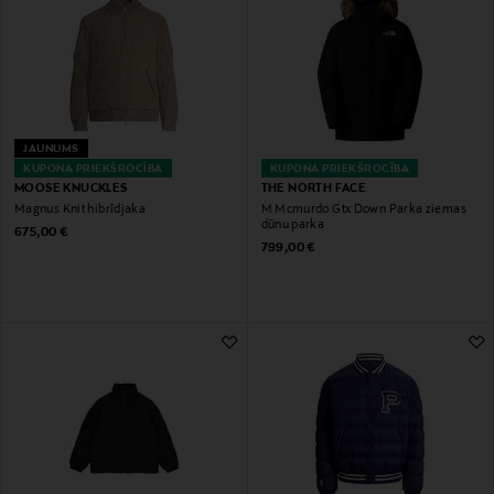
JAUNUMS
KUPONA PRIEKŠROCĪBA
KUPONA PRIEKŠROCĪBA
MOOSE KNUCKLES
THE NORTH FACE
Magnus Knit hibrīdjaka
M Mcmurdo Gtx Down Parka ziemas
dūnu parka
Original Price
675,00 €
Original Price
799,00 €