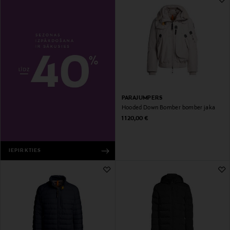
PARAJUMPERS
Hooded Down Bomber bomber jaka
Original Price
1 120,00 €
IEPIRKTIES