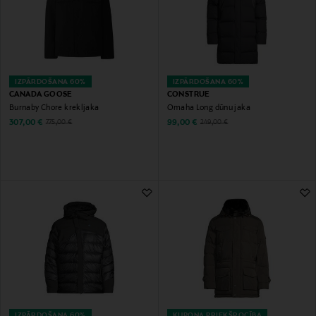
IZPĀRDOŠANA 60%
IZPĀRDOŠANA 60%
CANADA GOOSE
CONSTRUE
Burnaby Chore krekljaka
Omaha Long dūnu jaka
Discounted Price
Discounted Price
Original Price
Original Price
307,00 €
99,00 €
775,00 €
249,00 €
IZPĀRDOŠANA 60%
KUPONA PRIEKŠROCĪBA