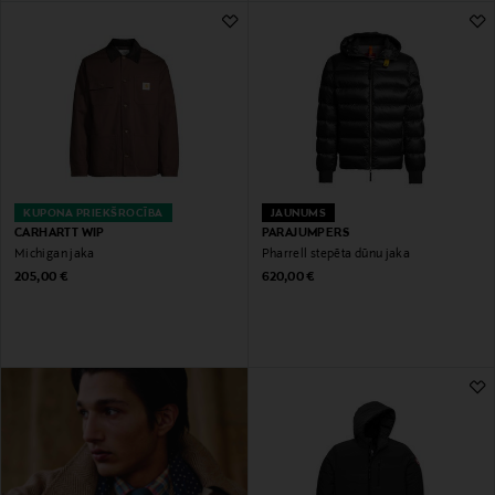
KUPONA PRIEKŠROCĪBA
JAUNUMS
CARHARTT WIP
PARAJUMPERS
Michigan jaka
Pharrell stepēta dūnu jaka
Original Price
Original Price
205,00 €
620,00 €