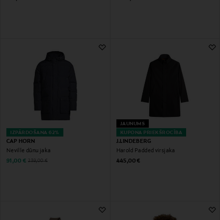
JAUNUMS
IZPĀRDOŠANA 62%
KUPONA PRIEKŠROCĪBA
CAP HORN
J.LINDEBERG
Neville dūnu jaka
Harold Padded virsjaka
Discounted Price
Original Price
Original Price
91,00 €
445,00 €
239,00 €