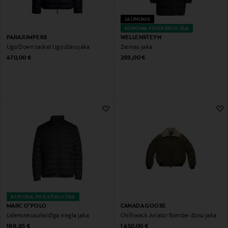
JAUNUMS
KUPONA PRIEKŠROCĪBA
PARAJUMPERS
WELLENSTEYN
Ugo Down Jacket Ugo dūnu jaka
Ziemas jaka
Original Price
Original Price
470,00 €
299,00 €
KUPONA PRIEKŠROCĪBA
MARC O'POLO
CANADA GOOSE
Ūdensnecaurlaidīga viegla jaka
Chilliwack Aviator Bomber dūnu jaka
Original Price
Original Price
189,95 €
1 450,00 €