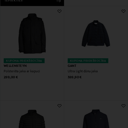
IEPIRKTIES
KUPONA PRIEKŠROCĪBA
KUPONA PRIEKŠROCĪBA
WELLENSTEYN
GANT
Polsterēta jaka ar kapuci
Ultra Light dūnu jaka
Original Price
Original Price
299,00 €
399,90 €