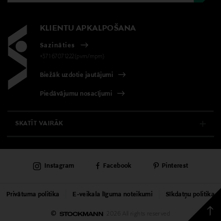
KLIENTU APKALPOŠANA
Sazināties
+371 67071222(pvm/mpm)
Biežāk uzdotie jautājumi
Piedāvājumu nosacījumi
SKATĪT VAIRĀK
E-VEIKALS
Instagram
Facebook
Pinterest
KLIENTU APKALPOŠANA
UNIVERSĀLVEIKALS
Privātuma politika
E-veikala līguma noteikumi
Sīkdatņu politika
Back
©
2026 All rights reserved
PAKALPOJUMI
to