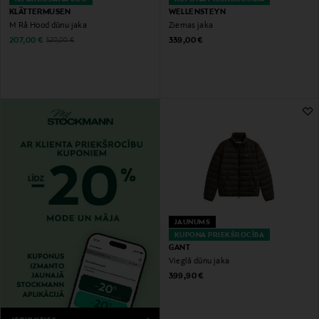
KLÄTTERMUSEN
WELLENSTEYN
M Rå Hood dūnu jaka
Ziemas jaka
Discounted Price
Original Price
Original Price
207,00 €
339,00 €
520,00 €
JAUNUMS
KUPONA PRIEKŠROCĪBA
GANT
Vieglā dūnu jaka
Original Price
399,90 €