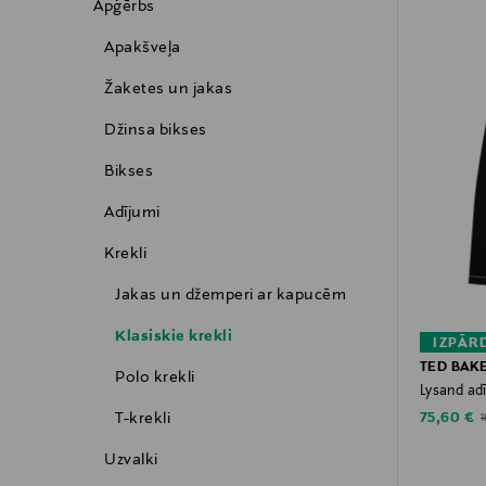
Apģērbs
Apakšveļa
Žaketes un jakas
Džinsa bikses
Bikses
Adījumi
Krekli
Jakas un džemperi ar kapucēm
Klasiskie krekli
IZPĀR
TED BAK
Polo krekli
Lysand adī
Discounte
T-krekli
O
75,60 €
Uzvalki