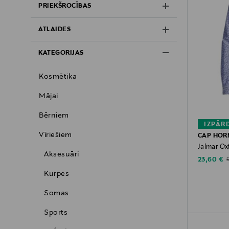
PRIEKŠROCĪBAS
ATLAIDES
KATEGORIJAS
Kosmētika
Mājai
Bērniem
IZPĀR
Vīriešiem
CAP HOR
Jalmar Oxf
Aksesuāri
Discounte
O
23,60 €
Kurpes
Somas
Sports