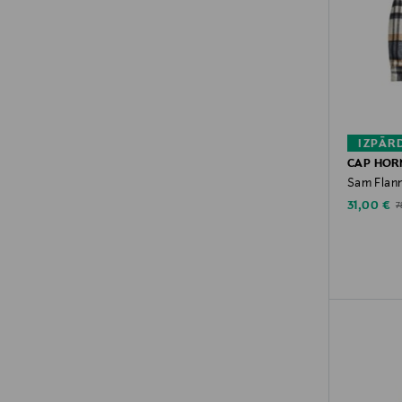
IZPĀR
CAP HOR
Sam Flanne
Discounte
O
31,00 €
7