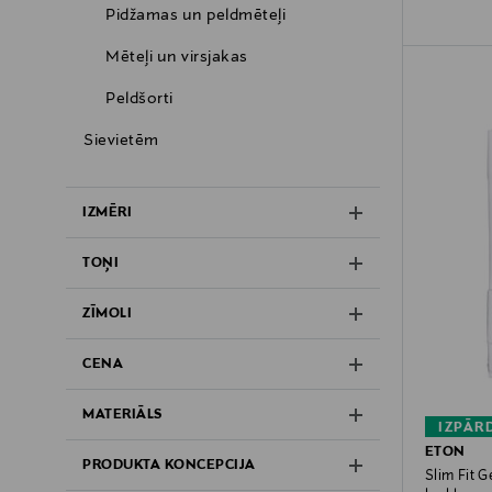
Pidžamas un peldmēteļi
Mēteļi un virsjakas
Peldšorti
Sievietēm
IZMĒRI
TOŅI
ZĪMOLI
CENA
MATERIĀLS
IZPĀR
ETON
PRODUKTA KONCEPCIJA
Slim Fit G