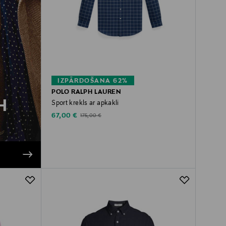
IZPĀRDOŠANA 62%
POLO RALPH LAUREN
H
Sport krekls ar apkakli
Discounted Price
Original Price
67,00 €
175,00 €