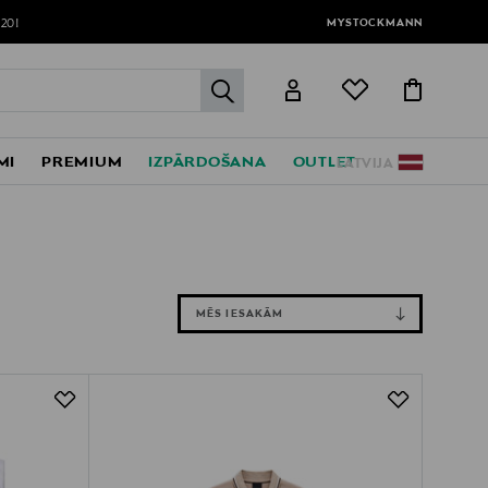
MYSTOCKMANN
120!
label.header.go
MI
PREMIUM
IZPĀRDOŠANA
OUTLET
LATVIJA
MĒS IESAKĀM