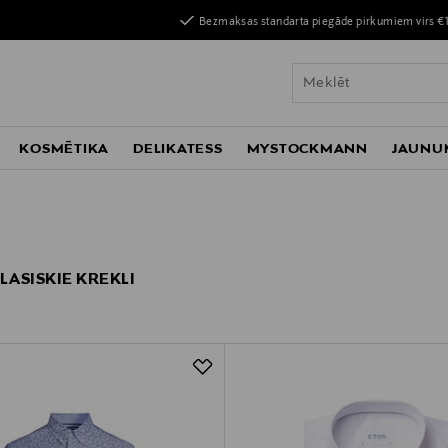
Bezmaksas standarta piegāde pirkumiem virs €
KOSMĒTIKA
DELIKATESS
MYSTOCKMANN
JAUNU
LASISKIE KREKLI