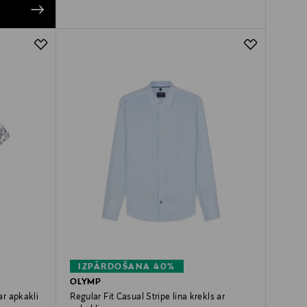
IZPĀRDOŠANA 40%
OLYMP
ar apkakli
Regular Fit Casual Stripe lina krekls ar