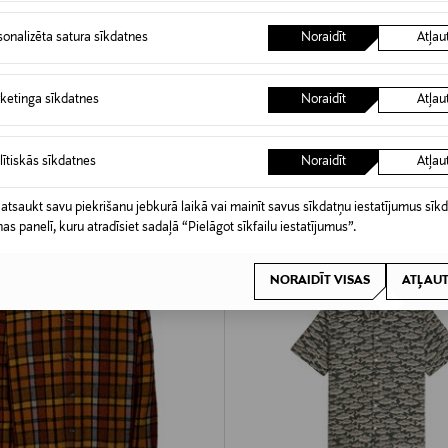
DOŠANA 40%
POLO
sonalizēta satura sīkdatnes
Noraidīt
Atļau
t Camp Collar krekls ar apkakli
d Price
Original Price
74,95 €
ketinga sīkdatnes
Noraidīt
Atļau
MODE -20%
lītiskās sīkdatnes
Noraidīt
Atļau
 atsaukt savu piekrišanu jebkurā laikā vai mainīt savus sīkdatņu iestatījumus sīk
nas panelī, kuru atradīsiet sadaļā “Pielāgot sīkfailu iestatījumus”.
NORAIDĪT VISAS
ATĻAUT