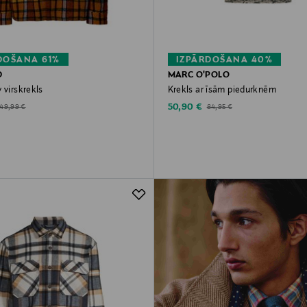
DOŠANA 61%
IZPĀRDOŠANA 40%
D
MARC O'POLO
 virskrekls
Krekls ar īsām piedurknēm
d Price
Discounted Price
riginal Price
Original Price
50,90 €
149,99 €
84,95 €