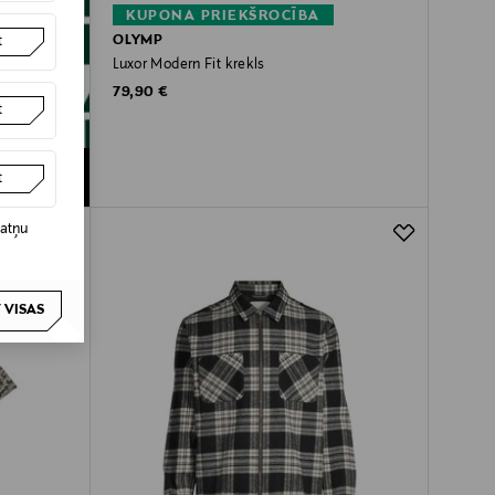
KUPONA PRIEKŠROCĪBA
OLYMP
t
Luxor Modern Fit krekls
Original Price
79,90 €
t
t
datņu
 VISAS