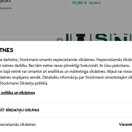
apkakli
Discounted Price
Original Price
70,80 €
119,90 €
d Price
riginal Price
150,00 €
ATNES
etne darbotos, Stockmann izmanto nepieciešamās sīkdatnes. Nepieciešamās sīkdat
 vietnes darbību. Bez tām vietne nevar pilnvērtīgi funkcionēt. Ar Jūsu piekrišanu
šajā vietnē var izmantot arī analītikas un mārketinga sīkdatnes. Atļaut vai noraid
īkdatnes iespējams zemāk. Detalizētu informāciju par Stockmann izmantotajām s
t Stockmann Sīkdatņu politikā.
 politika un sīkdatnes
DĪT SĪKDATŅU GRUPAS
ieciešamās sīkdatnes
Vienmēr