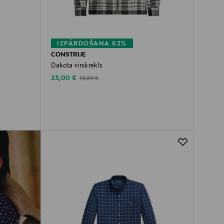
IZPĀRDOŠANA 62%
CONSTRUE
Dakota virskrekls
Discounted Price
Original Price
23,00 €
59,90 €