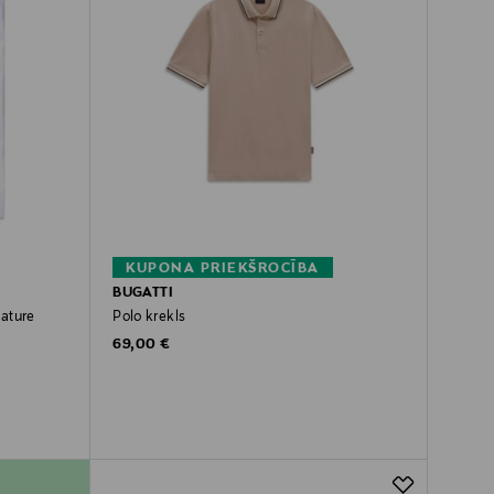
KUPONA PRIEKŠROCĪBA
BUGATTI
nature
Polo krekls
Original Price
69,00 €