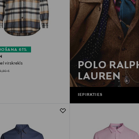
DOŠANA 61%
N
POLO RALP
l virskrekls
d Price
riginal Price
9,90 €
LAUREN
IEPIRKTIES