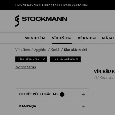
UNIVERSĀLVEIKALI UN DARBA LAIKS
PAKALPOJUMI
SIEVIETĒM
VĪRIEŠIEM
BĒRNIEM
MĀJAI
Vīriešiem
Apģērbs
Krekli
Klasiskie krekli
Klasiskie krekli
Tikai e-veikalā
Notīrīt filtrus
VĪRIEŠU K
717 Rezultāti
717 Rezultāti
FILTRĒT PĒC LOKĀCIJAS
1
KAMPAŅA