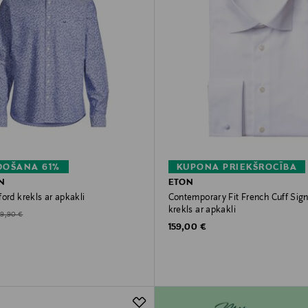
DOŠANA 61%
KUPONA PRIEKŠROCĪBA
N
ETON
ord krekls ar apkakli
Contemporary Fit French Cuff Sig
krekls ar apkakli
d Price
riginal Price
59,90 €
Original Price
159,00 €