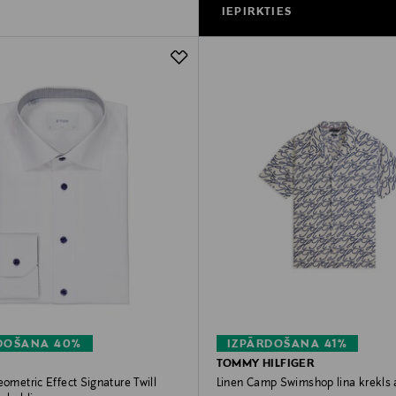
IEPIRKTIES
DOŠANA 40%
IZPĀRDOŠANA 41%
TOMMY HILFIGER
eometric Effect Signature Twill
Linen Camp Swimshop lina krekls 