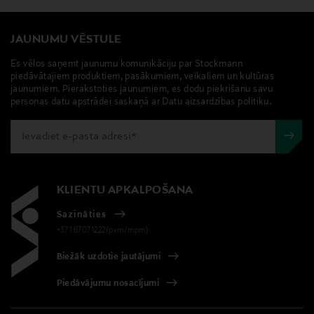
JAUNUMU VĒSTULE
Es vēlos saņemt jaunumu komunikāciju par Stockmann
piedāvātajiem produktiem, pasākumiem, veikaliem un kultūras
jaunumiem. Pierakstoties jaunumiem, es dodu piekrišanu savu
personas datu apstrādei saskaņā ar Datu aizsardzības politiku.
KLIENTU APKALPOŠANA
Sazināties
+371 67071222(pvm/mpm)
Biežāk uzdotie jautājumi
Piedāvājumu nosacījumi