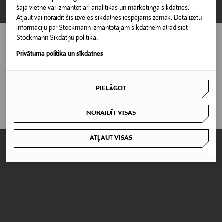
šajā vietnē var izmantot arī analītikas un mārketinga sīkdatnes.
Atļaut vai noraidīt šīs izvēles sīkdatnes iespējams zemāk. Detalizētu
informāciju par Stockmann izmantotajām sīkdatnēm atradīsiet
Stockmann Sīkdatņu politikā.
Stockmann nav pieejams tavā valstī.
Privātuma politika un sīkdatnes
Delivery is not available in your Country.
KUPONA PRIEKŠROCĪBA
KUPONA PRIEKŠROCĪBA
PIELĀGOT
POLO RALPH LAUREN
POLO RALPH LAUREN
I UNDERSTAND
Short Printed Back peldmētelis
Short Printed Back halāts
Original Price
Original Price
175,00 €
255,00 €
NORAIDĪT VISAS
ATĻAUT VISAS