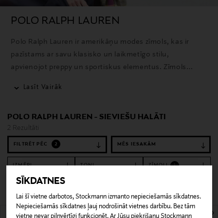
POLO RALPH LAUREN
Polo Ralph Lauren ir amerikāņu modes zīmols, kas ir
pazīstams ar savu klasisko un laikmetīgo stilu,
apvienojot preppy un sportiskus elementus. Zīmols
piedāvā plašu apģērbu, aksesuāru un mājas preču
Lasīt Vairāk
klāstu, un tā ikoniskais polo krekls ir viens no
atpazīstamākajiem produktiem.
POLO RALPH LAUREN - SIEVIEŠU HALĀTI
2 Rezultāti
FILTRĒT PĒC
2
IZMĒRI
TOŅI
ZĪMOLI
1
SĪKDATNES
Notīrīt filtrus
Halāti
Lai šī vietne darbotos, Stockmann izmanto nepieciešamās sīkdatnes.
Nepieciešamās sīkdatnes ļauj nodrošināt vietnes darbību. Bez tām
2 Rezultāti
vietne nevar pilnvērtīgi funkcionēt. Ar Jūsu piekrišanu Stockmann