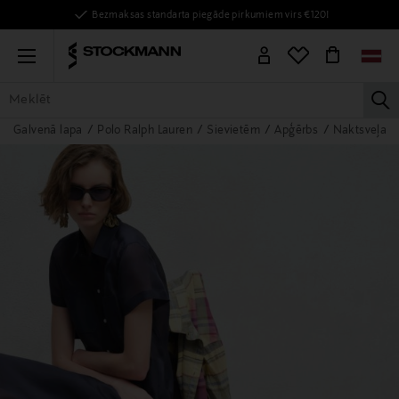
Bezmaksas standarta piegāde pirkumiem virs €120!
Menu
la
Galvenā lapa
Polo Ralph Lauren
Sievietēm
Apģērbs
Naktsveļa u
VISAS PRECES
SIEVIETĒM
VĪRIEŠIEM
BĒRNIEM
MĀJAI