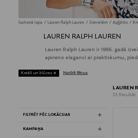
Galvenā lapa
Lauren Ralph Lauren
Sievietēm
Apģērbs
Kr
LAUREN RALPH LAUREN
Lauren Ralph Lauren ir 1996. gadā izv
apvieno eleganci ar praktiskumu, pied
Notīrīt filtrus
Krekli un blūzes
LAUREN R
33 Rezultāti
33 Rezultāti
FILTRĒT PĒC LOKĀCIJAS
KAMPAŅA