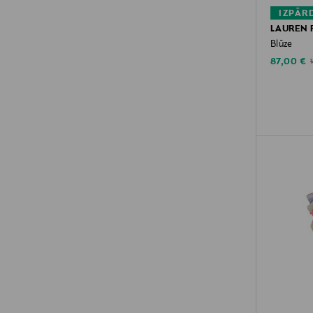
IZPĀR
LAUREN 
Blūze
Discounte
O
87,00 €