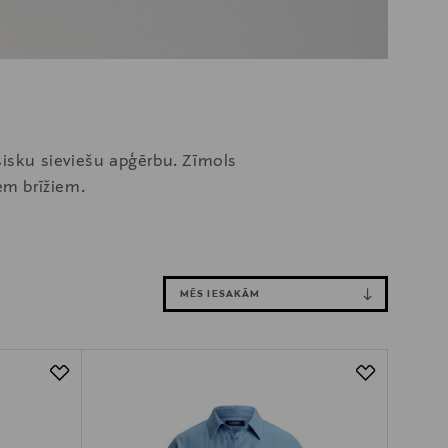
sisku sieviešu apģērbu. Zīmols
em brīžiem.
MĒS IESAKĀM