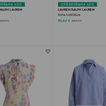
DOŠANA 40%
IZPĀRDOŠANA 40%
RALPH LAUREN
LAUREN RALPH LAUREN
Kotta kreklblūze
d Price
Discounted Price
riginal Price
Original Price
113,40 €
145,00 €
189,00 €