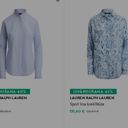
DOŠANA 40%
IZPĀRDOŠANA 42%
RALPH LAUREN
LAUREN RALPH LAUREN
e
Sport lina kreklblūze
d Price
Discounted Price
riginal Price
Original Price
131,40 €
195,00 €
225,00 €