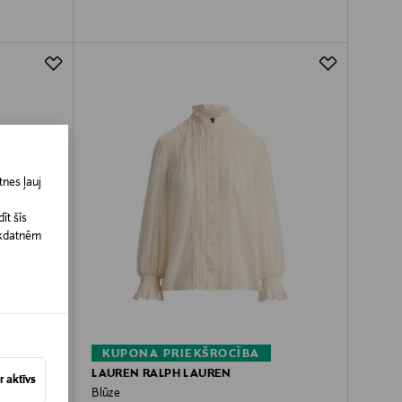
nes ļauj
īt šīs
īkdatnēm
KUPONA PRIEKŠROCĪBA
LAUREN RALPH LAUREN
 aktīvs
Blūze