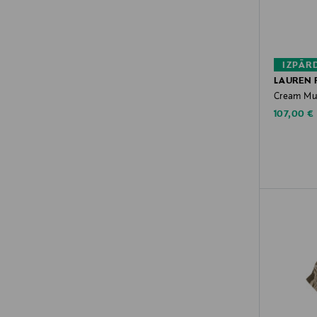
IZPĀR
LAUREN 
Cream Mul
Discounte
107,00 €