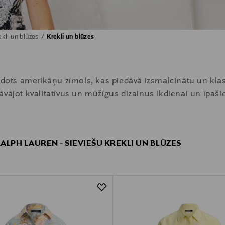
ekli un blūzes
Krekli un blūzes
eidots amerikāņu zīmols, kas piedāvā izsmalcinātu un kla
āvājot kvalitatīvus un mūžīgus dizainus ikdienai un īpaši
ALPH LAUREN - SIEVIEŠU KREKLI UN BLŪZES