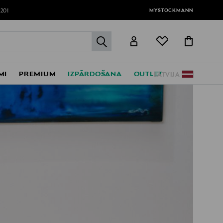
MYSTOCKMANN
120!
label.header.go
MI
PREMIUM
IZPĀRDOŠANA
OUTLET
LATVIJA