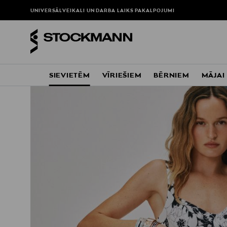
UNIVERSĀLVEIKALI UN DARBA LAIKS
PAKALPOJUMI
SIEVIETĒM
VĪRIEŠIEM
BĒRNIEM
MĀJAI