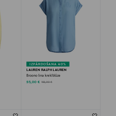
IZPĀRDOŠANA 40%
LAUREN RALPH LAUREN
Broono lina kreklblūze
Discounted Price
Original Price
93,00 €
155,00 €