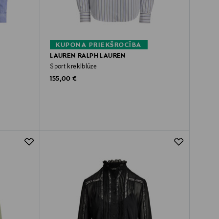
KUPONA PRIEKŠROCĪBA
LAUREN RALPH LAUREN
Sport kreklblūze
Original Price
155,00 €