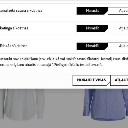
d Price
Discounted Price
Original Price
Original Price
131,40 €
165,00 €
225,00 €
sonalizēta satura sīkdatnes
Noraidīt
Atļau
ketinga sīkdatnes
Noraidīt
Atļau
lītiskās sīkdatnes
Noraidīt
Atļau
 atsaukt savu piekrišanu jebkurā laikā vai mainīt savus sīkdatņu iestatījumus sīk
nas panelī, kuru atradīsiet sadaļā “Pielāgot sīkfailu iestatījumus”.
NORAIDĪT VISAS
ATĻAUT