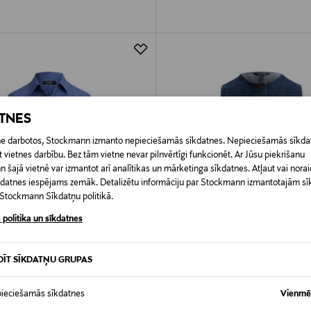
ATNES
etne darbotos, Stockmann izmanto nepieciešamās sīkdatnes. Nepieciešamās sīkdat
 vietnes darbību. Bez tām vietne nevar pilnvērtīgi funkcionēt. Ar Jūsu piekrišanu
šajā vietnē var izmantot arī analītikas un mārketinga sīkdatnes. Atļaut vai noraid
īkdatnes iespējams zemāk. Detalizētu informāciju par Stockmann izmantotajām s
t Stockmann Sīkdatņu politikā.
 politika un sīkdatnes
DĪT SĪKDATŅU GRUPAS
DOŠANA 40%
IZPĀRDOŠANA 42%
RALPH LAUREN
LAUREN RALPH LAUREN
ieciešamās sīkdatnes
Vienmēr
a kreklblūze
Maxen Wash džinsa veste