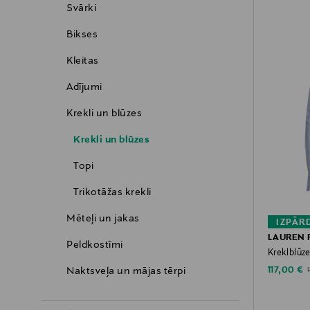
Svārki
Bikses
Kleitas
Adījumi
Krekli un blūzes
Krekli un blūzes
Topi
Trikotāžas krekli
Mēteļi un jakas
IZPĀR
LAUREN 
Peldkostīmi
Kreklblūz
Discounte
Naktsveļa un mājas tērpi
O
117,00 €