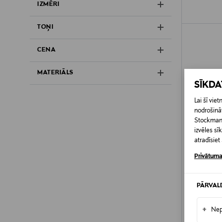
IZMĒRI
TOŅI
CENA
MATERIĀLS
SĪKD
Lai šī vi
nodrošināt
Stockmann 
izvēles s
atradīsie
Privātuma
PĀRVAL
IZPĀR
LAUREN 
+
Nep
Karrie lin