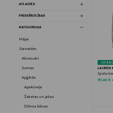
ATLAIDES
PRIEKŠROCĪBAS
KATEGORIJAS
Mājai
Sievietēm
Aksesuāri
IZPĀR
Somas
LAUREN 
Sporta kre
Apģērbs
Discounte
O
131,40 €
Apakšveļa
Žaketes un jakas
Džinsa bikses