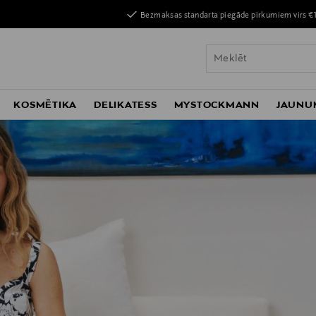
Bezmaksas standarta piegāde pirkumiem virs €
KOSMĒTIKA
DELIKATESS
MYSTOCKMANN
JAUNU