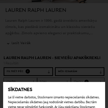
LAUREN RALPH LAUREN
Lauren Ralph Lauren ir 1996. gadā izveidots amerikāņu
zīmols, kas piedāvā izsmalcinātu un klasisku sieviešu
apģērbu. Zīmols apvieno eleganci ar praktiskumu,
piedāvājot kvalitatīvus un mūžīgus dizainus ikdienai un
Lasīt Vairāk
īpašiem brīžiem.
LAUREN RALPH LAUREN - SIEVIEŠU APAKŠKREKLI
1 Rezultāti
FILTRĒT PĒC
2
IZMĒRI
TOŅI
ZĪMOLI
1
SĪKDATNES
Notīrīt filtrus
Apakškrekli
Lai šī vietne darbotos, Stockmann izmanto nepieciešamās sīkdatnes.
Nepieciešamās sīkdatnes ļauj nodrošināt vietnes darbību. Bez tām
1 Rezultāti
vietne nevar pilnvērtīgi funkcionēt. Ar Jūsu piekrišanu Stockmann