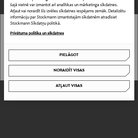
šajā vietnē var izmantot arī analītikas un mārketinga sīkdatnes.
Atļaut vai noraidīt šīs izvēles sīkdatnes iespējams zemāk. Detalizētu
informāciju par Stockmann izmantotajām sīkdatnēm atradīsiet
Stockmann Sīkdatņu politikā.
Stockmann nav pieejams tavā valstī.
Privātuma politika un sīkdatnes
Delivery is not available in your Country.
IZPĀRDOŠANA 40%
PIELĀGOT
LAUREN RALPH LAUREN
I UNDERSTAND
Scoop Neck rievots tops
Discounted Price
Original Price
35,40 €
59,00 €
NORAIDĪT VISAS
ATĻAUT VISAS