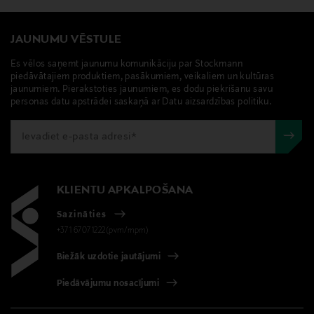
JAUNUMU VĒSTULE
Es vēlos saņemt jaunumu komunikāciju par Stockmann
piedāvātajiem produktiem, pasākumiem, veikaliem un kultūras
jaunumiem. Pierakstoties jaunumiem, es dodu piekrišanu savu
personas datu apstrādei saskaņā ar Datu aizsardzības politiku.
KLIENTU APKALPOŠANA
Sazināties
+371 67071222(pvm/mpm)
Biežāk uzdotie jautājumi
Piedāvājumu nosacījumi