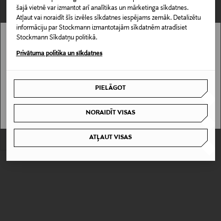
šajā vietnē var izmantot arī analītikas un mārketinga sīkdatnes.
Atļaut vai noraidīt šīs izvēles sīkdatnes iespējams zemāk. Detalizētu
informāciju par Stockmann izmantotajām sīkdatnēm atradīsiet
Stockmann Sīkdatņu politikā.
Stockmann nav pieejams tavā valstī.
Privātuma politika un sīkdatnes
Delivery is not available in your Country.
IZPĀRDOŠANA 62%
PIELĀGOT
TOMMY HILFIGER
I UNDERSTAND
Essential Logo riteņbraukšanas šorti
Discounted Price
Original Price
15,00 €
39,90 €
NORAIDĪT VISAS
ATĻAUT VISAS