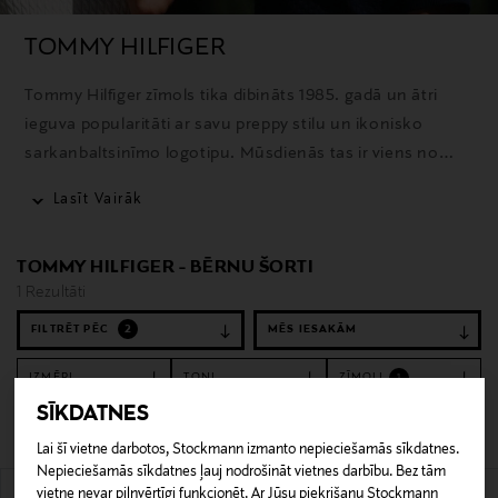
TOMMY HILFIGER
Tommy Hilfiger zīmols tika dibināts 1985. gadā un ātri
ieguva popularitāti ar savu preppy stilu un ikonisko
sarkanbaltsinīmo logotipu. Mūsdienās tas ir viens no
atpazīstamākajiem modes zīmoliem pasaulē, kas piedāvā
Lasīt Vairāk
apģērbus, aksesuārus un smaržas ar izteiktu amerikāņu
stila noskaņu.
TOMMY HILFIGER - BĒRNU ŠORTI
1 Rezultāti
FILTRĒT PĒC
2
IZMĒRI
TOŅI
ZĪMOLI
1
SĪKDATNES
Notīrīt filtrus
Šorti
Lai šī vietne darbotos, Stockmann izmanto nepieciešamās sīkdatnes.
Nepieciešamās sīkdatnes ļauj nodrošināt vietnes darbību. Bez tām
1 Rezultāti
vietne nevar pilnvērtīgi funkcionēt. Ar Jūsu piekrišanu Stockmann