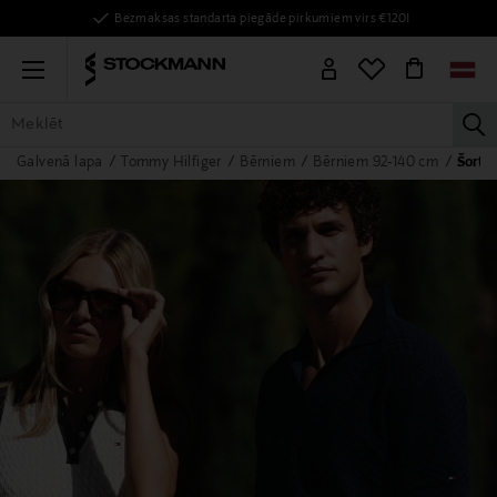
Bezmaksas standarta piegāde pirkumiem virs €120!
Menu
la
Galvenā lapa
Tommy Hilfiger
Bērniem
Bērniem 92-140 cm
Šorti
VISAS PRECES
SIEVIETĒM
VĪRIEŠIEM
BĒRNIEM
MĀJAI