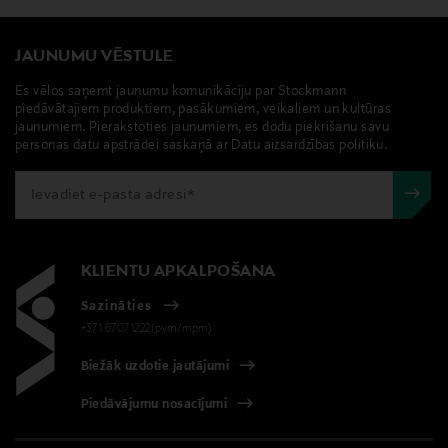
JAUNUMU VĒSTULE
Es vēlos saņemt jaunumu komunikāciju par Stockmann
piedāvātajiem produktiem, pasākumiem, veikaliem un kultūras
jaunumiem. Pierakstoties jaunumiem, es dodu piekrišanu savu
personas datu apstrādei saskaņā ar Datu aizsardzības politiku.
KLIENTU APKALPOŠANA
Sazināties
+371 67071222(pvm/mpm)
Biežāk uzdotie jautājumi
Piedāvājumu nosacījumi