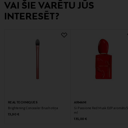
VAI ŠIE VARĒTU JŪS
Digitālā adrese
INTERESĒT?
https://www.miumiu.com/fi/en/contactus.html
Atslēgvārdi
Miu Miu, smaržas, smaržūdens
REAL TECHNIQUES
ARMANI
Brightening Concealer Brush otiņa
Si Passione Red Musk EdP aromāts 
ml
Original Price
13,90 €
Original Price
135,00 €