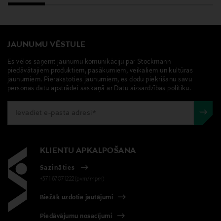
JAUNUMU VĒSTULE
Es vēlos saņemt jaunumu komunikāciju par Stockmann
piedāvātajiem produktiem, pasākumiem, veikaliem un kultūras
jaunumiem. Pierakstoties jaunumiem, es dodu piekrišanu savu
personas datu apstrādei saskaņā ar Datu aizsardzības politiku.
KLIENTU APKALPOŠANA
Sazināties
+371 67071222(pvm/mpm)
Biežāk uzdotie jautājumi
Piedāvājumu nosacījumi