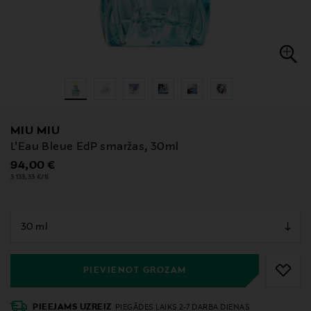
MIU MIU
L’Eau Bleue EdP smaržas, 30ml
Original Price
94,00 €
3 133,33 €/1l
null
null
PIEVIENOT GROZAM
PIEEJAMS UZREIZ
PIEGĀDES LAIKS 2-7 DARBA DIENAS