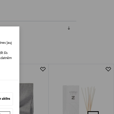
nes ļauj
īt šīs
īkdatnēm
 aktīvs