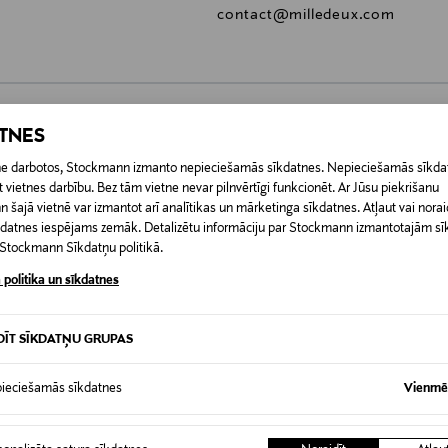
contact@milledeux.com
ATNES
0,00 €
etne darbotos, Stockmann izmanto nepieciešamās sīkdatnes. Nepieciešamās sīkdat
 vietnes darbību. Bez tām vietne nevar pilnvērtīgi funkcionēt. Ar Jūsu piekrišanu
RĪ
0,00 € – 4,90 €
šajā vietnē var izmantot arī analītikas un mārketinga sīkdatnes. Atļaut vai noraid
īkdatnes iespējams zemāk. Detalizētu informāciju par Stockmann izmantotajām s
t Stockmann Sīkdatņu politikā.
 politika un sīkdatnes
DĪT SĪKDATŅU GRUPAS
ieciešamās sīkdatnes
Vienmēr