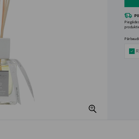
P
Piegādes
produkt
Pārbaudi
R