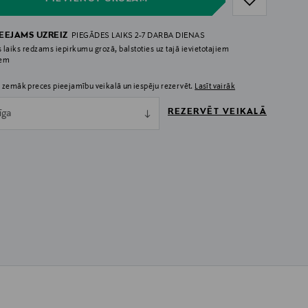
IEEJAMS UZREIZ
PIEGĀDES LAIKS 2-7 DARBA DIENAS
 laiks redzams iepirkumu grozā, balstoties uz tajā ievietotajiem
iem
 zemāk preces pieejamību veikalā un iespēju rezervēt.
Lasīt vairāk
REZERVĒT VEIKALĀ
īga