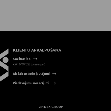
KLIENTU APKALPOŠANA
Sazināties
+371 67071222(pvm/mpm)
Biežāk uzdotie jautājumi
Piedāvājumu nosacījumi
LINDEX GROUP