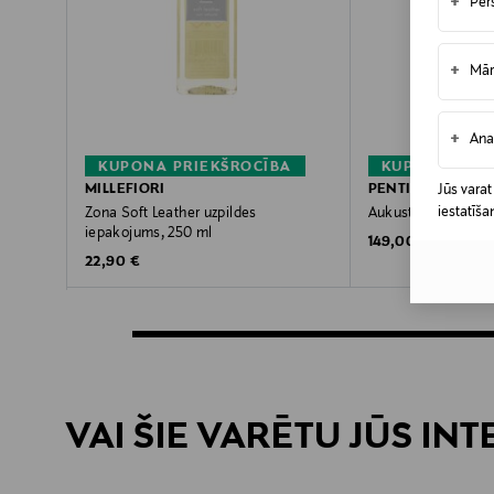
+
Per
+
Mār
+
Ana
KUPONA PRIEKŠROCĪBA
KUPONA PRIE
MILLEFIORI
PENTIK
Jūs varat
iestatīša
Zona Soft Leather uzpildes
Aukusti vilnas pled
iepakojums, 250 ml
Original Price
149,00 €
Original Price
22,90 €
VAI ŠIE VARĒTU JŪS IN