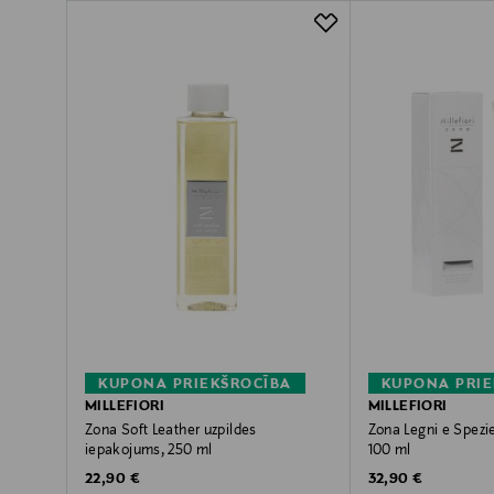
KUPONA PRIEKŠROCĪBA
KUPONA PRIE
MILLEFIORI
MILLEFIORI
Zona Soft Leather uzpildes
Zona Legni e Spezi
iepakojums, 250 ml
100 ml
Original Price
Original Price
22,90 €
32,90 €