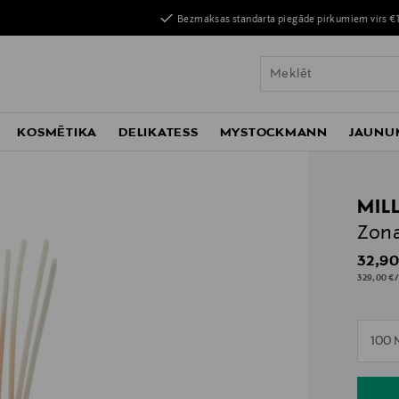
Bezmaksas standarta piegāde pirkumiem virs €
KOSMĒTIKA
DELIKATESS
MYSTOCKMANN
JAUNU
MIL
Zona
Origin
32,90
329,00 €/
n
100 
n