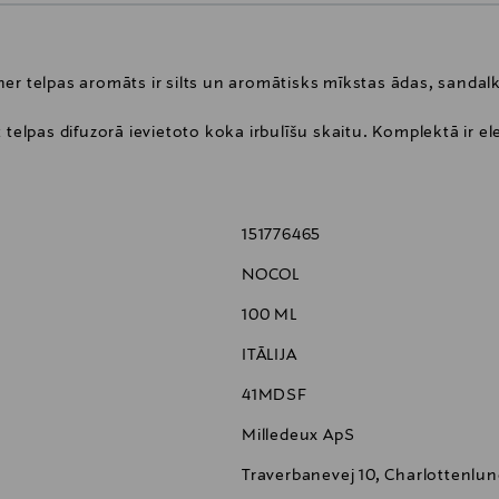
eather telpas aromāts ir silts un aromātisks mīkstas ādas, sanda
 telpas difuzorā ievietoto koka irbulīšu skaitu. Komplektā ir e
151776465
NOCOL
100 ML
ITĀLIJA
41MDSF
Milledeux ApS
Traverbanevej 10, Charlottenlu