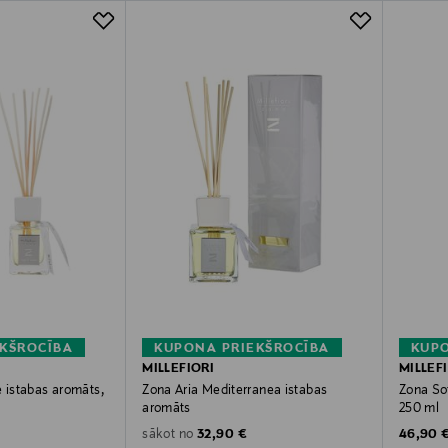
KŠROCĪBA
KUPONA PRIEKŠROCĪBA
KUPO
MILLEFIORI
MILLEF
e istabas aromāts,
Zona Aria Mediterranea istabas
Zona Sof
aromāts
250 ml
Original Price
Original
32,90 €
46,90 
sākot no