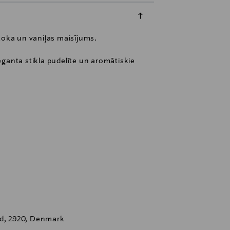
lkoka un vaniļas maisījums.
leganta stikla pudelīte un aromātiskie
nd, 2920, Denmark