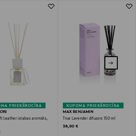
NA PRIEKŠROCĪBA
KUPONA PRIEKŠROCĪBA
IORI
MAX BENJAMIN
t Leather istabas aromāts,
True Lavender difuzors 150 ml
Original Price
38,90 €
 Price
€