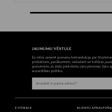
JAUNUMU VĒSTULE
Es vēlos saņemt jaunumu komunikāciju par Stockma
produktiem, pasākumiem, veikaliem un kultūras jaun
jaunumiem, es dodu piekrišanu savu personas datu a
aizsardzības politiku.
E-VEIKALS
KLIENTU APKALPOŠ