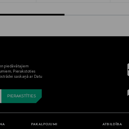
nn piedāvātajiem
umiem. Pierakstoties
pstrādei saskaņā ar Datu
ANA
PAKALPOJUMI
ATBILDĪBA