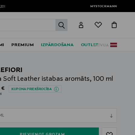
MYSTOCKMANN
120!
label.header.go
MI
PREMIUM
IZPĀRDOŠANA
OUTLET
LATVIJA
LEFIORI
 Soft Leather istabas aromāts, 100 ml
al Price
 €
KUPONA PRIEKŠROCĪBA
1l
ull
ML
ull
PIEVIENOT GROZAM