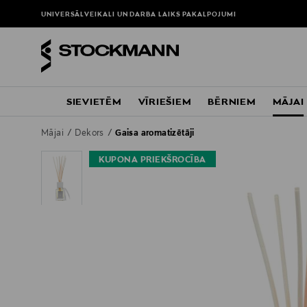
UNIVERSĀLVEIKALI UN DARBA LAIKS
PAKALPOJUMI
SIEVIETĒM
VĪRIEŠIEM
BĒRNIEM
MĀJAI
Mājai
Dekors
Gaisa aromatizētāji
KUPONA PRIEKŠROCĪBA