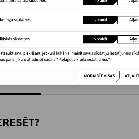
sonalizēta satura sīkdatnes
Noraidīt
Atļau
ketinga sīkdatnes
Noraidīt
Atļau
lītiskās sīkdatnes
Noraidīt
Atļau
KŠROCĪBA
KUPONA PRIEKŠROCĪBA
KUPO
MAX BENJAMIN
BALMU
 atsaukt savu piekrišanu jebkurā laikā vai mainīt savus sīkdatņu iestatījumus sīk
nas panelī, kuru atradīsiet sadaļā “Pielāgot sīkfailu iestatījumus”.
s 130 x 170 cm
True Lavender difuzors 150 ml
Lucca P
Original Price
Original
38,90 €
350,00
NORAIDĪT VISAS
ATĻAUT
TERESĒT?