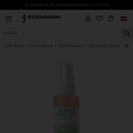
Bezmaksas standarta piegāde pirkumiem virs €120!
Menu
la
VISAS PRECES
SIEVIETĒM
VĪRIEŠIEM
BĒRNIEM
MĀJAI
Kosmētika
Ādas kopšana
Sejas kopšana
Attīrīšanas līdzekļi
Seja