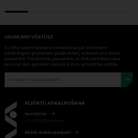
JAUNUMU VĒSTULE
Es vēlos saņemt jaunumu komunikāciju par Stockmann
piedāvātajiem produktiem, pasākumiem, veikaliem un kultūras
jaunumiem. Pierakstoties jaunumiem, es dodu piekrišanu savu
personas datu apstrādei saskaņā ar Datu aizsardzības politiku.
KLIENTU APKALPOŠANA
Sazināties
+371 67071222(pvm/mpm)
Biežāk uzdotie jautājumi