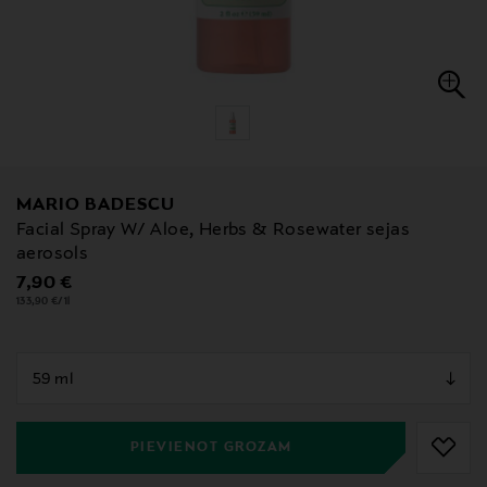
MARIO BADESCU
Facial Spray W/ Aloe, Herbs & Rosewater sejas
aerosols
Original Price
7,90 €
133,90 €/1l
null
null
PIEVIENOT GROZAM