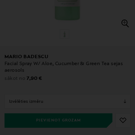
MARIO BADESCU
Facial Spray W/ Aloe, Cucumber & Green Tea sejas
aerosols
Original Price
7,90 €
sākot no
null
null
PIEVIENOT GROZAM