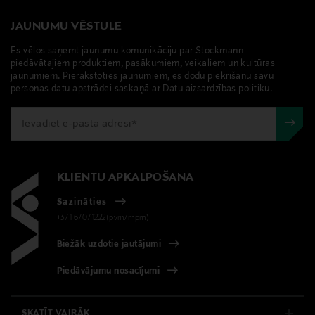
JAUNUMU VĒSTULE
Es vēlos saņemt jaunumu komunikāciju par Stockmann
piedāvātajiem produktiem, pasākumiem, veikaliem un kultūras
jaunumiem. Pierakstoties jaunumiem, es dodu piekrišanu savu
personas datu apstrādei saskaņā ar Datu aizsardzības politiku.
KLIENTU APKALPOŠANA
Sazināties
+371 67071222(pvm/mpm)
Biežāk uzdotie jautājumi
Piedāvājumu nosacījumi
SKATĪT VAIRĀK