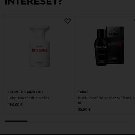
INTERESĒT?
Atslēgvārdi
Mario Badescu, sejas aerosols
BORN TO STAND OUT
TABAC
Dirty Heaven EdP smaržas
Black Edition losjons pēc skūšanās, 
ml
Original Price
190,00 €
Original Price
25,90 €