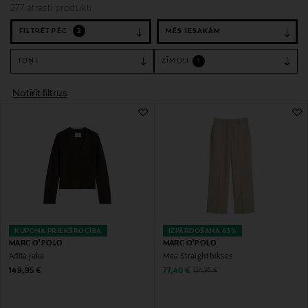
277 atrasti produkti
FILTRĒT PĒC
2
TOŅI
ZĪMOLI
1
Notīrīt filtrus
KUPONA PRIEKŠROCĪBA
IZPĀRDOŠANA 43%
MARC O'POLO
MARC O'POLO
Adīta jaka
Mea Straight bikses
Original Price
Discounted Price
Original Price
149,95 €
77,40 €
134,95 €