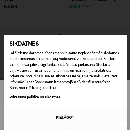
Bikses
Oversized Kimono Sleeve blūze
Original Price
Discounted Price
Original Price
149,95 €
47,20 €
124,95 €
SĪKDATNES
Lai šī vietne darbotos, Stockmann izmanto nepieciešamās sīkdatnes.
Nepieciešamās sīkdatnes ļauj nodrošināt vietnes darbību. Bez tām
vietne nevar pilnvērtīgi funkcionēt. Ar Jūsu piekrišanu Stockmann
šajā vietnē var izmantot arī analītikas un mārketinga sīkdatnes.
Atļaut vai noraidīt šīs izvēles sīkdatnes iespējams zemāk. Detalizētu
informāciju par Stockmann izmantotajām sīkdatnēm atradīsiet
IZPĀRDOŠANA 40%
IZPĀRDOŠANA 40%
Stockmann Sīkdatņu politikā.
MARC O'POLO
MARC O'POLO
Stockmann nav pieejams tavā valstī.
Džersija T-krekls
Virskrekls
Privātuma politika un sīkdatnes
Discounted Price
Discounted Price
Original Price
sākot no
Original Price
26,90 €
119,40 €
44,95 €
199,95 €
Delivery is not available in your Country.
PIELĀGOT
I UNDERSTAND