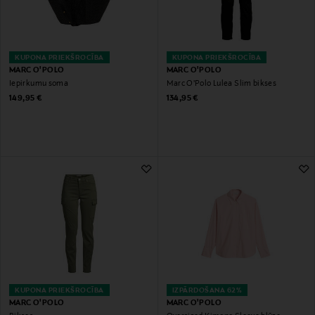
KUPONA PRIEKŠROCĪBA
KUPONA PRIEKŠROCĪBA
MARC O'POLO
MARC O'POLO
Iepirkumu soma
Marc O'Polo Lulea Slim bikses
Original Price
Original Price
149,95 €
134,95 €
KUPONA PRIEKŠROCĪBA
IZPĀRDOŠANA 62%
MARC O'POLO
MARC O'POLO