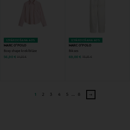
IZPĀRDOŠANA 40%
IZPĀRDOŠANA 40%
MARC O'POLO
MARC O'POLO
Boxy shape kreklblūze
Bikses
Discounted Price
Discounted Price
Original Price
Original Price
56,90 €
69,00 €
94,95 €
115,95 €
1
2
3
4
5
...
8