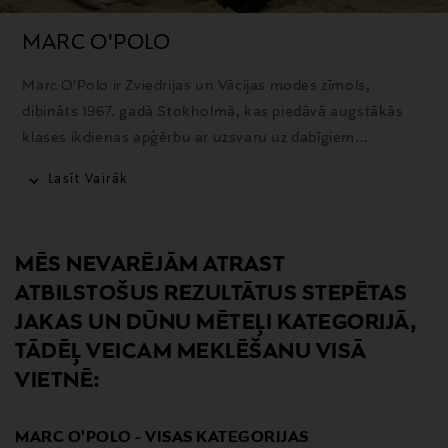
MARC O'POLO
Marc O'Polo ir Zviedrijas un Vācijas modes zīmols,
dibināts 1967. gadā Stokholmā, kas piedāvā augstākās
klases ikdienas apģērbu ar uzsvaru uz dabīgiem
materiāliem un kvalitatīvu izstrādi.
Lasīt Vairāk
MĒS NEVARĒJĀM ATRAST
ATBILSTOŠUS REZULTĀTUS STEPĒTAS
JAKAS UN DŪNU MĒTEĻI KATEGORIJĀ,
TĀDĒĻ VEICAM MEKLĒŠANU VISĀ
VIETNĒ:
MARC O'POLO - VISAS KATEGORIJAS