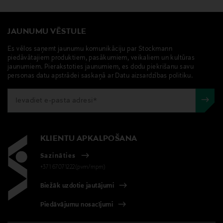
JAUNUMU VĒSTULE
Es vēlos saņemt jaunumu komunikāciju par Stockmann
piedāvātajiem produktiem, pasākumiem, veikaliem un kultūras
jaunumiem. Pierakstoties jaunumiem, es dodu piekrišanu savu
personas datu apstrādei saskaņā ar Datu aizsardzības politiku.
KLIENTU APKALPOŠANA
Sazināties
+371 67071222(pvm/mpm)
Biežāk uzdotie jautājumi
Piedāvājumu nosacījumi