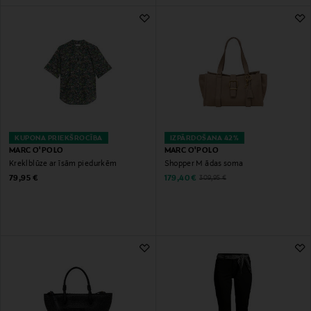
KUPONA PRIEKŠROCĪBA
IZPĀRDOŠANA 42%
MARC O'POLO
MARC O'POLO
Kreklblūze ar īsām piedurkēm
Shopper M ādas soma
Original Price
Discounted Price
Original Price
79,95 €
179,40 €
309,95 €