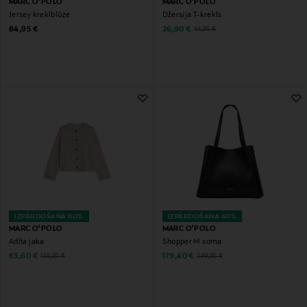
MARC O'POLO
MARC O'POLO
Jersey kreklblūze
Džersija T-krekls
Original Price
Discounted Price
Original Price
84,95 €
26,90 €
44,95 €
IZPĀRDOŠANA 60%
IZPĀRDOŠANA 40%
MARC O'POLO
MARC O'POLO
Adīta jaka
Shopper M soma
Discounted Price
Discounted Price
Original Price
Original Price
63,60 €
179,40 €
159,95 €
299,95 €