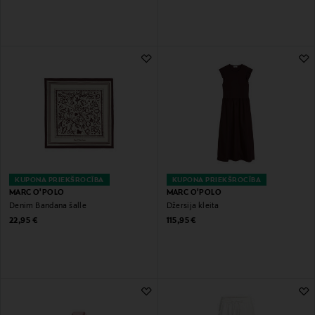
KUPONA PRIEKŠROCĪBA
KUPONA PRIEKŠROCĪBA
MARC O'POLO
MARC O'POLO
Denim Bandana šalle
Džersija kleita
Original Price
Original Price
22,95 €
115,95 €