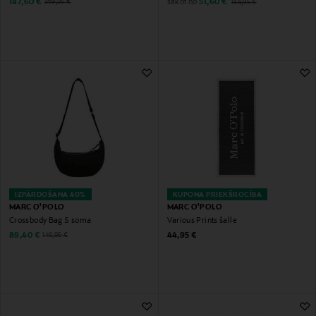
Discounted Price
Discounted Price
Original Price
sākot no
Original Price
147,60 €
51,60 €
369,95 €
134,95 €
IZPĀRDOŠANA 40%
KUPONA PRIEKŠROCĪBA
MARC O'POLO
MARC O'POLO
Crossbody Bag S soma
Various Prints šalle
Discounted Price
Original Price
Original Price
89,40 €
44,95 €
149,95 €