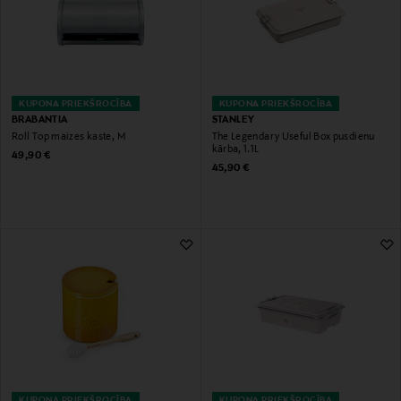
KUPONA PRIEKŠROCĪBA
KUPONA PRIEKŠROCĪBA
BRABANTIA
STANLEY
Roll Top maizes kaste, M
The Legendary Useful Box pusdienu
kārba, 1.1L
Original Price
49,90 €
Original Price
45,90 €
KUPONA PRIEKŠROCĪBA
KUPONA PRIEKŠROCĪBA