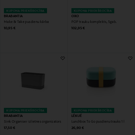
KUPONA PRIEKŠROCĪBA
KUPONA PRIEKŠROCĪBA
BRABANTIA
OXO
Make & Take pusdienu kārba
POP trauku komplekts, 5gab.
Original Price
Original Price
10,95 €
102,95 €
KUPONA PRIEKŠROCĪBA
KUPONA PRIEKŠROCĪBA
BRABANTIA
LÉKUÉ
Sink Organiser izlietnes organizators
Lunchbox To Go pusdienu trauks 1 l
Original Price
Original Price
17,50 €
26,90 €