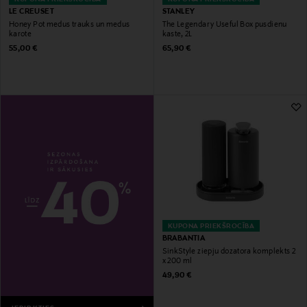
LE CREUSET
STANLEY
Honey Pot medus trauks un medus
The Legendary Useful Box pusdienu
karote
kaste, 2L
Original Price
Original Price
55,00 €
65,90 €
KUPONA PRIEKŠROCĪBA
BRABANTIA
SinkStyle ziepju dozatora komplekts 2
x 200 ml
Original Price
49,90 €