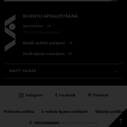
KLIENTU APKALPOŠANA
Sazināties
+371 67071222(pvm/mpm)
Biežāk uzdotie jautājumi
Piedāvājumu nosacījumi
SKATĪT VAIRĀK
E-VEIKALS
Instagram
Facebook
Pinterest
KLIENTU APKALPOŠANA
UNIVERSĀLVEIKALS
Privātuma politika
E-veikala līguma noteikumi
Sīkdatņu politika
Back
©
2026 All rights reserved
PAKALPOJUMI
to