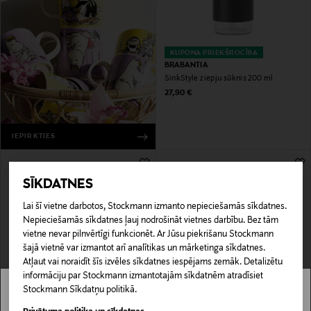
KUPONA PRIEKŠROCĪBA
BRABANTIA
SinkStyle ziepju sūknis 200 ml
Original Price
27,90 €
IEPIRKTIES
SĪKDATNES
Lai šī vietne darbotos, Stockmann izmanto nepieciešamās sīkdatnes.
Nepieciešamās sīkdatnes ļauj nodrošināt vietnes darbību. Bez tām
vietne nevar pilnvērtīgi funkcionēt. Ar Jūsu piekrišanu Stockmann
šajā vietnē var izmantot arī analītikas un mārketinga sīkdatnes.
Atļaut vai noraidīt šīs izvēles sīkdatnes iespējams zemāk. Detalizētu
informāciju par Stockmann izmantotajām sīkdatnēm atradīsiet
KUPONA PRIEKŠROCĪBA
KUPONA PRIEKŠROCĪBA
Stockmann Sīkdatņu politikā.
BRABANTIA
BRABANTIA
Stockmann nav pieejams tavā valstī.
SinkSide silikona trauku paliktnis
Make & Take pusdienu kaste