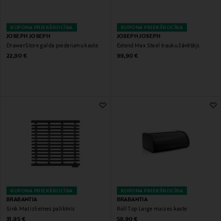
KUPONA PRIEKŠROCĪBA
KUPONA PRIEKŠROCĪBA
JOSEPH JOSEPH
JOSEPH JOSEPH
DrawerStore galda piederumu kaste
Extend Max Steel trauku žāvētājs
Original Price
Original Price
22,90 €
99,90 €
KUPONA PRIEKŠROCĪBA
KUPONA PRIEKŠROCĪBA
BRABANTIA
BRABANTIA
Sink Mat izlietnes paliktnis
Roll Top Large maizes kaste
Original Price
Original Price
31,95 €
59,90 €