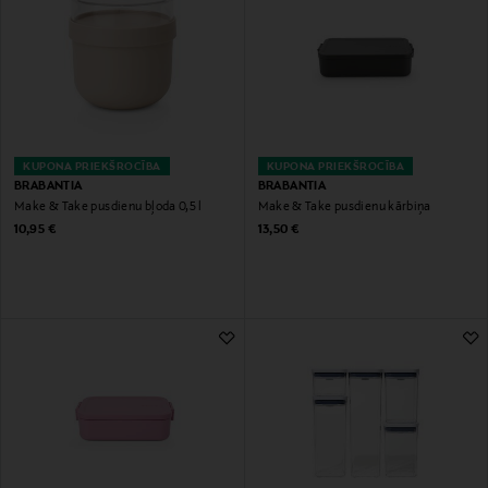
KUPONA PRIEKŠROCĪBA
KUPONA PRIEKŠROCĪBA
BRABANTIA
BRABANTIA
Make & Take pusdienu bļoda 0,5 l
Make & Take pusdienu kārbiņa
Original Price
Original Price
10,95 €
13,50 €