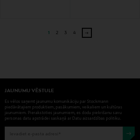
1
2
3
4
JAUNUMU VĒSTULE
Es vēlos saņemt jaunumu komunikāciju par Stockmann
piedāvātajiem produktiem, pasākumiem, veikaliem un kultūras
jaunumiem. Pierakstoties jaunumiem, es dodu piekrišanu savu
personas datu apstrādei saskaņā ar Datu aizsardzības politiku.