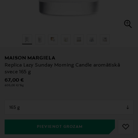
MAISON MARGIELA
Replica Lazy Sunday Morning Candle aromātiskā
svece 165 g
Original Price
67,00 €
406,06 €/1kg
null
null
PIEVIENOT GROZAM