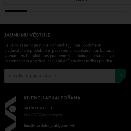
lietošanas reizes nogrieziet vadu 3-5 mm garumā. Pēc
sveces nopūšanas novietojiet dakti atpakaļ vietā.
neuvonta@loreal.com
Nekad nenovietojiet degošu sveci caurvējā vai uz
stikla, koka vai marmora virsmas.
Atslēgvārdi
Smarža, aromātiska svece, Maison Margiela, Replica
JAUNUMU VĒSTULE
Es vēlos saņemt jaunumu komunikāciju par Stockmann
piedāvātajiem produktiem, pasākumiem, veikaliem un kultūras
jaunumiem. Pierakstoties jaunumiem, es dodu piekrišanu savu
personas datu apstrādei saskaņā ar Datu aizsardzības politiku.
KLIENTU APKALPOŠANA
Sazināties
+371 67071222(pvm/mpm)
Biežāk uzdotie jautājumi