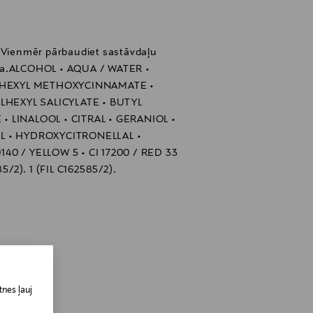
ās.
 aromātu vēlamajā vietā no vismaz 15-20
. Vienmēr pārbaudiet sastāvdaļu
ma.ALCOHOL • AQUA / WATER •
u.
LHEXYL METHOXYCINNAMATE •
HEXYL SALICYLATE • BUTYL
LINALOOL • CITRAL • GERANIOL •
AL • HYDROXYCITRONELLAL •
140 / YELLOW 5 • CI 17200 / RED 33
85/2). 1 (FIL C162585/2).
inland
nes ļauj