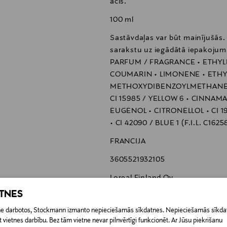
acīs.
mātu, uzklājiet aromātu tūlīt pēc dušas vai vannas un pirms ģērbšan
100 ml
tos, lai radītu vilinošu efektu un spēcīgāku difūziju. Izsmidziniet
Sastāvdaļas var būt mainījušās
ītos spēcīgāk, izsmidziniet smaržu gaisā un izejiet caur to.
sarakstu uz iegādātā iepakoju
s, pirms smaržot to.Berzēšana iznīcina smaržas saiti un maina smarž
PARFUM / FRAGRANCE • ETHY
COUMARIN • LIMONENE • ETHYL
METHOXYDIBENZOYLMETHANE • 
CI 15985 / YELLOW 6 • CINNAM
EUGENOL • CITRONELLOL • CI 19
• CI 42090 / BLUE 1 (F.I.L. C1625
FRANCIJA
3605521932105
Loreal Finland Oy
ATNES
Keilaranta 13 A, 02150 Espoo, F
etne darbotos, Stockmann izmanto nepieciešamās sīkdatnes. Nepieciešamās sīkdat
neuvonta@loreal.com
 vietnes darbību. Bez tām vietne nevar pilnvērtīgi funkcionēt. Ar Jūsu piekrišanu