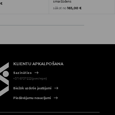
smaržūdens
 Price
 €
Original Price
165,00 €
sākot no
KLIENTU APKALPOŠANA
Sazināties
+371 67071222(pvm/mpm)
Biežāk uzdotie jautājumi
Piedāvājumu nosacījumi