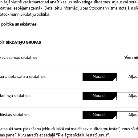
šajā vietnē var izmantot arī analītikas un mārketinga sīkdatnes. Atļaut vai noraid
Aromāts, smaržas, Maison Margi
īkdatnes iespējams zemāk. Detalizētu informāciju par Stockmann izmantotajām s
t Stockmann Sīkdatņu politikā.
 politika un sīkdatnes
DĪT SĪKDATŅU GRUPAS
0,00 €
ieciešamās sīkdatnes
Vienmēr
 pasūtījuma saņemšanas brīža. Atgriešana ir bezmaksas, un par to nav 
0,00 € – 4,90 €
ogotas preces, ja to zīmogs ir atvērts. Aizzīmogotiem kosmētikas un da
iepakojumā.
RĪ
sonalizēta satura sīkdatnes
Noraidīt
Atļau
ketinga sīkdatnes
Noraidīt
Atļau
lītiskās sīkdatnes
Noraidīt
Atļau
 atsaukt savu piekrišanu jebkurā laikā vai mainīt savus sīkdatņu iestatījumus sīk
nas panelī, kuru atradīsiet sadaļā “Pielāgot sīkfailu iestatījumus”.