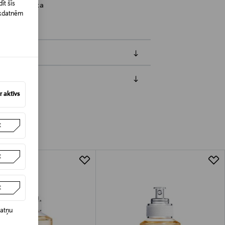
īt šīs
ela, Replica
īkdatnēm
 aktīvs
jāpaziņo iepriekš. Veselības un higiēnas
biskiem līdzekļiem, kas tiek atdoti
t
t
t
datņu