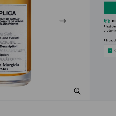
P
Piegādes
produkt
Pārbaudi
R