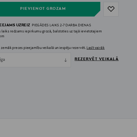
PIEVIENOT GROZAM
IEEJAMS UZREIZ
PIEGĀDES LAIKS 2-7 DARBA DIENAS
 laiks redzams iepirkumu grozā, balstoties uz tajā ievietotajiem
iem
 zemāk preces pieejamību veikalā un iespēju rezervēt.
Lasīt vairāk
REZERVĒT VEIKALĀ
īga