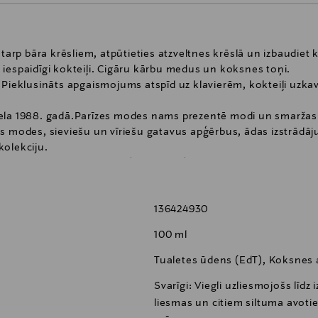
starp bāra krēsliem, atpūtieties atzveltnes krēslā un izbaudiet
iespaidīgi kokteiļi. Cigāru kārbu medus un koksnes toņi.
 Pieklusināts apgaismojums atspīd uz klavierēm, kokteiļi uzkav
ela 1988. gadā.Parīzes modes nams prezentē modi un smaržas 
s modes, sieviešu un vīriešu gatavus apģērbus, ādas izstrādāj
kolekciju.
rmos “REPLICA” modes apģērbus: apģērbus un aksesuārus, kas 
un šarmu. Katram produktam ir īpaša etiķete, kurā norādīts ori
a šo unikālo koncepciju ar smaržu kolekciju, kas izraisa jūsu
136424930
tas ikoniskas smaržas un aromātiskas sveces, kuru universālais 
100 ml
kcija satur ikoniskas smaržas un aromātiskas sveces, kuru 
n Margiela sadarbojas ar labākajiem parfimēriem, kuri izvēlē
Tualetes ūdens (EdT), Koksnes
 spēja radīt aromātu, kas aicina raisīt, svinēt un dalīties a
Svarīgi: Viegli uzliesmojošs līdz 
 REPLICA pudele ir vienkārši izsmalcināta. Replica kolekcijas
liesmas un citiem siltuma avotie