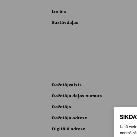
Lietošanas padomi:
1. padoms: Tā kā mitra āda nofiksē aro
Izmērs
2. padoms: Uzklājiet aromātu pulsa punk
cm attāluma.
Sastāvdaļas
3. padoms: ja vēlaties, lai smarža izplat
Pagaidiet, līdz aromāts ir nožuvis uz āda
Ražotājvalsts
Ražotāja daļas numurs
Ražotājs
SĪKD
Ražotāja adrese
Lai šī vi
Digitālā adrese
nodrošināt