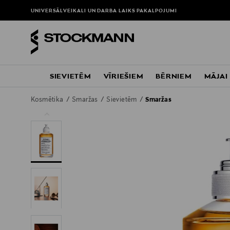
UNIVERSĀLVEIKALI UN DARBA LAIKS
PAKALPOJUMI
SIEVIETĒM
VĪRIEŠIEM
BĒRNIEM
MĀJAI
Kosmētika
Smaržas
Sievietēm
Smaržas