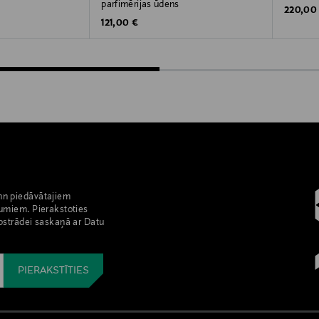
parfimērijas ūdens
Original
220,00
Original Price
121,00 €
nn piedāvātajiem
umiem. Pierakstoties
pstrādei saskaņā ar Datu