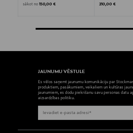
Original Price
Original Price
150,00 €
210,00 €
sākot no
JAUNUMU VĒSTULE
Es vēlos saņemt jaunumu komunikāciju par Stockma
produktiem, pasākumiem, veikaliem un kultūras jaun
jaunumiem, es dodu piekrišanu savu personas datu a
aizsardzības politiku.