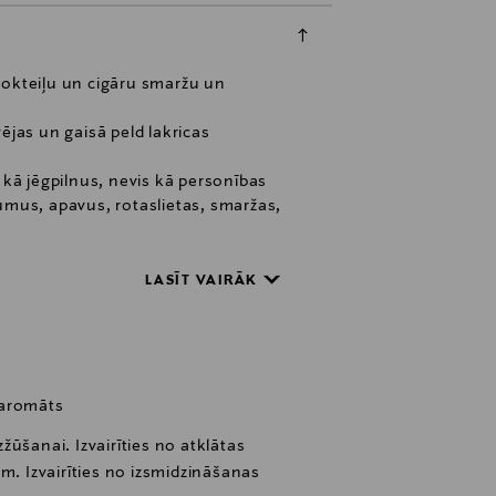
 kokteiļu un cigāru smaržu un
ējas un gaisā peld lakricas
kā jēgpilnus, nevis kā personības
umus, apavus, rotaslietas, smaržas,
ar rokām atlasīti visā pasaulē un
ģinālā produkta avots un laikmets.
LASĪT VAIRĀK
 atmiņas.Nākamā ir aromātisko sveču
spēks var raisīt personiskus mirkļus
universālais spēks raisa
jušies autentisku saikni ar atmiņām.
 aromāts
r neaizmirstamām emocijām. Maison
izžūšanai. Izvairīties no atklātas
 kokvilnas etiķetes atgādina apģērbu
m. Izvairīties no izsmidzināšanas