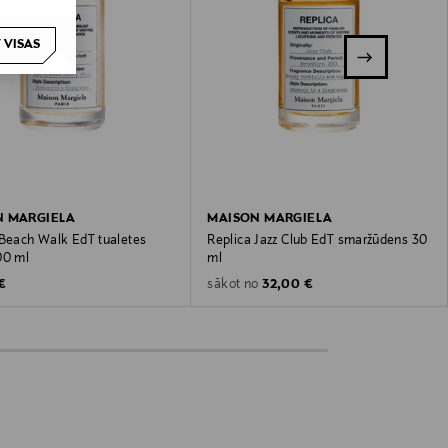
 VISAS
N MARGIELA
MAISON MARGIELA
 Beach Walk EdT tualetes
Replica Jazz Club EdT smaržūdens 30
00 ml
ml
 Price
Original Price
€
32,00 €
sākot no