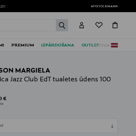
MYSTOCKMANN
120!
label.header.go
MI
PREMIUM
IZPĀRDOŠANA
OUTLET
LATVIJA
SON MARGIELA
ica Jazz Club EdT tualetes ūdens 100
al Price
0 €
/1l
ull
ml
ull