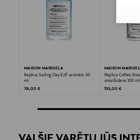
MAISON MARGIELA
MAISON MARGIE
Replica Sailing Day EdT aromāts 30
Replica Coffee Bre
ml
smaržūdens 100 ml
Original Price
Original Price
78,00 €
153,00 €
VAI ŠIE VARĒTU JŪS IN