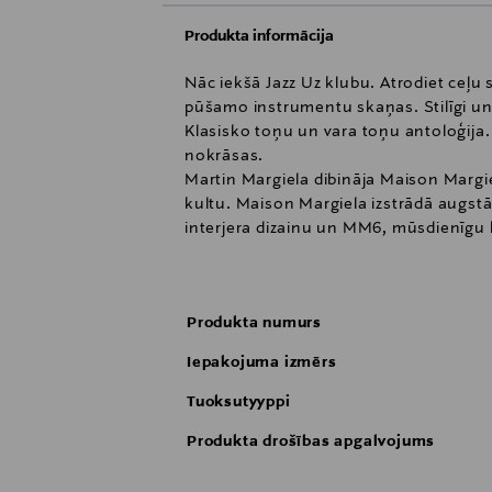
Produkta informācija
Nāc iekšā Jazz Uz klubu. Atrodiet ceļu 
pūšamo instrumentu skaņas. Stilīgi un 
Klasisko toņu un vara toņu antoloģija.
nokrāsas.
Martin Margiela dibināja Maison Margi
kultu. Maison Margiela izstrādā augstā
interjera dizainu un MM6, mūsdienīgu 
1994. gadā Maison Margiela ieviesa pi
rūpīgi kopēti, saglabājot to raksturu 
2012. gadā Maison Margiela paplašināj
Produkta numurs
kolekcija. REPLICA kolekcijā ir iekļau
un emocijas.
Iepakojuma izmērs
NO ATMIŅĀM LĪDZ SMARŽĀM:REPLICA kole
personiskas atmiņas un emocijas. Maiso
Tuoksutyyppi
Maison Margielu stimulē mākslinieciskā
Produkta drošības apgalvojums
Saskaņā ar Margiela minimālisma pieeju
etiķetes, vēstot par katru aromātu.