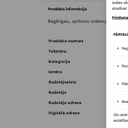
izvēles s
atradīsie
Produkta informācija
Privātuma
Bagātīgais, spīdumu uzlabojošais kondi
PĀRVAL
Produkta numurs
+
Nep
Tekstūra
Kategorija
+
Per
Izmērs
Ražotājvalsts
+
Mār
Ražotājs
+
Ana
Ražotāja adrese
Digitālā adrese
Jūs varat
iestatīša