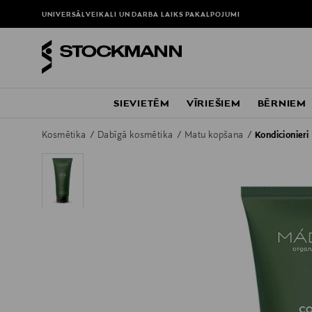
UNIVERSĀLVEIKALI UN DARBA LAIKS
PAKALPOJUMI
SIEVIETĒM
VĪRIEŠIEM
BĒRNIEM
Kosmētika
Dabīgā kosmētika
Matu kopšana
Kondicionieri