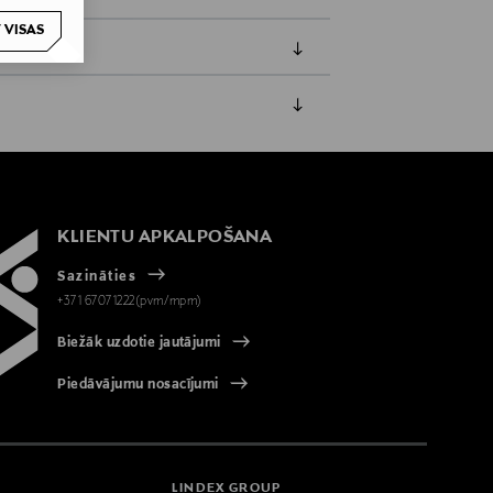
 VISAS
jāpaziņo iepriekš. Veselības un higiēnas
biskiem līdzekļiem, kas tiek atdoti
KLIENTU APKALPOŠANA
Sazināties
+371 67071222(pvm/mpm)
Biežāk uzdotie jautājumi
Piedāvājumu nosacījumi
LINDEX GROUP