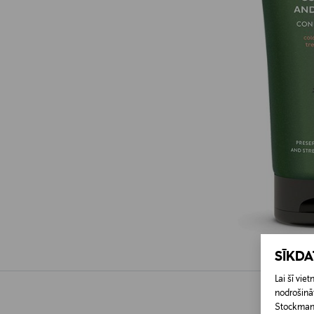
SĪKD
Lai šī vi
nodrošināt
Stockmann 