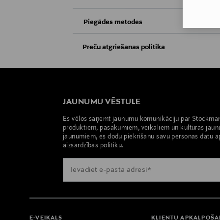
Piegādes metodes
Saņemšana veikalā
Preču atgriešanas politika
Preces iespējams atgriezt 30 dienu laikā no
Piegāde uz saņemšanas punktu
apsvērumu dēļ nedrīkst atdot atpakaļ aizzīm
atpakaļ, ir jābūt to sākotnējā neatvērtajā 
JAUNUMU VĒSTULE
PREČU ATGRIEŠANAS POLITIKA
Es vēlos saņemt jaunumu komunikāciju par Stockma
produktiem, pasākumiem, veikaliem un kultūras jaun
jaunumiem, es dodu piekrišanu savu personas datu a
aizsardzības politiku.
E-VEIKALS
KLIENTU APKALPOŠ