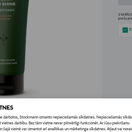
SVARĪGI!
preču pi
R
ATNES
etne darbotos, Stockmann izmanto nepieciešamās sīkdatnes. Nepieciešamās sīkdat
 vietnes darbību. Bez tām vietne nevar pilnvērtīgi funkcionēt. Ar Jūsu piekrišanu
šajā vietnē var izmantot arī analītikas un mārketinga sīkdatnes. Atļaut vai noraid