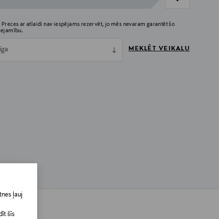
 Preces ar atlaidi nav iespējams rezervēt, jo mēs nevaram garantēt šo
eejamību.
MEKLĒT VEIKALU
īga
nes ļauj
īt šīs