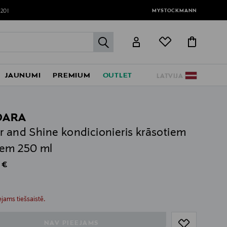
MYSTOCKMANN
120!
label.header.go
JAUNUMI
PREMIUM
OUTLET
LATVIJA
DARA
r and Shine kondicionieris krāsotiem
em 250 ml
al Price
 €
ull
ull
jams tiešsaistē.
NAV PIEEJAMS