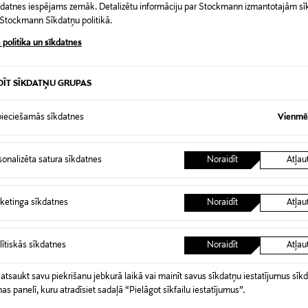
īkdatnes iespējams zemāk. Detalizētu informāciju par Stockmann izmantotajām s
t Stockmann Sīkdatņu politikā.
 politika un sīkdatnes
cionieris baro un stiprina apstrādātos matus, nomierina galva
DĪT SĪKDATŅU GRUPAS
104697281
ieciešamās sīkdatnes
Vienmēr
"Natural" sertifikāts
Kondicionieris krāsotiem un ap
sonalizēta satura sīkdatnes
Noraidīt
Atļau
200 ml
LATVIJA
ketinga sīkdatnes
Noraidīt
Atļau
Transmeri Oy
lītiskās sīkdatnes
Noraidīt
Atļau
Linnoitustie 2 A, 02600 Espoo, 
kuluttajapalvelu@transmeri.fi
 atsaukt savu piekrišanu jebkurā laikā vai mainīt savus sīkdatņu iestatījumus sīk
nas panelī, kuru atradīsiet sadaļā “Pielāgot sīkfailu iestatījumus”.