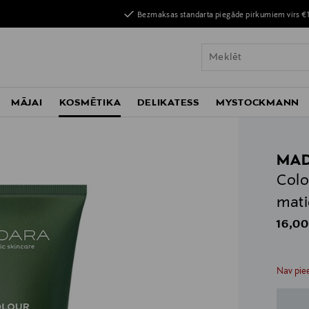
Bezmaksas standarta piegāde pirkumiem virs €
MĀJAI
KOSMĒTIKA
DELIKATESS
MYSTOCKMANN
MA
Colo
mati
Origin
16,00
n
n
Nav piee