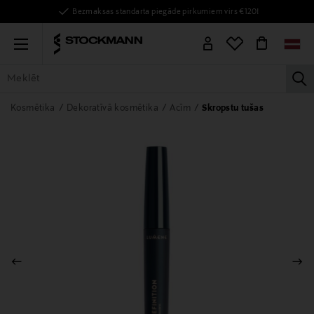
Bezmaksas standarta piegāde pirkumiem virs €120!
Menu
la
VISAS PRECES
SIEVIETĒM
VĪRIEŠIEM
BĒRNIEM
MĀJAI
Kosmētika
Dekoratīvā kosmētika
Acīm
Skropstu tušas