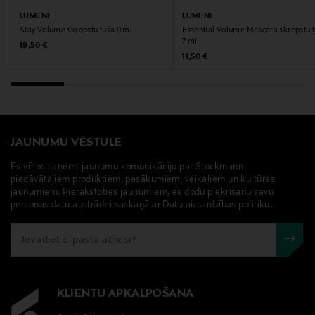
LUMENE
LUMENE
Stay Volume skropstu tuša 9 ml
Essential Volume Mascara skropstu 
Ražotājvalsts
7 ml
Original Price
19,50 €
SOMIJA
Original Price
11,50 €
Ražotāja daļas numurs
82356
JAUNUMU VĒSTULE
Ražotājs
Es vēlos saņemt jaunumu komunikāciju par Stockmann
Lumene Oy
piedāvātajiem produktiem, pasākumiem, veikaliem un kultūras
jaunumiem. Pierakstoties jaunumiem, es dodu piekrišanu savu
personas datu apstrādei saskaņā ar Datu aizsardzības politiku.
Ražotāja adrese
Lasikuja 2, 02780, Espoo, Finland
Digitālā adrese
kuluttajapalvelu@lumene.com
KLIENTU APKALPOŠANA