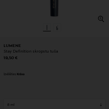
LUMENE
Stay Definition skropstu tuša
Original Price
19,50 €
Izvēlēties
Krāsa
null
null