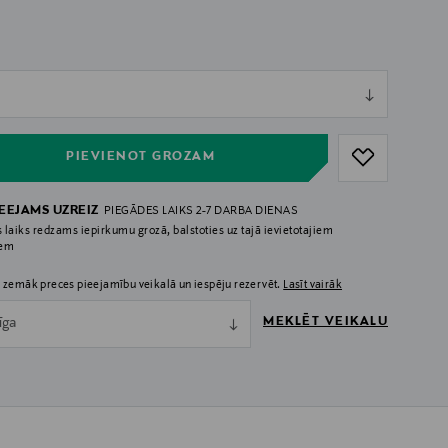
ull
l
ull
PIEVIENOT GROZAM
IEEJAMS UZREIZ
PIEGĀDES LAIKS 2-7 DARBA DIENAS
 laiks redzams iepirkumu grozā, balstoties uz tajā ievietotajiem
iem
 zemāk preces pieejamību veikalā un iespēju rezervēt.
Lasīt vairāk
MEKLĒT VEIKALU
īga