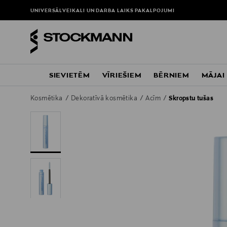
UNIVERSĀLVEIKALI UN DARBA LAIKS
PAKALPOJUMI
SIEVIETĒM
VĪRIEŠIEM
BĒRNIEM
MĀJAI
Kosmētika
Dekoratīvā kosmētika
Acīm
Skropstu tušas