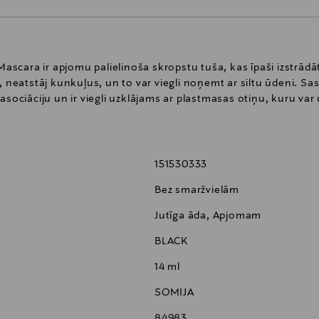
scara ir apjomu palielinoša skropstu tuša, kas īpaši izstrād
, neatstāj kunkuļus, un to var viegli noņemt ar siltu ūdeni. Sas
 asociāciju un ir viegli uzklājams ar plastmasas otiņu, kuru v
151530333
Bez smaržvielām
Jutīga āda, Apjomam
BLACK
14 ml
SOMIJA
84983