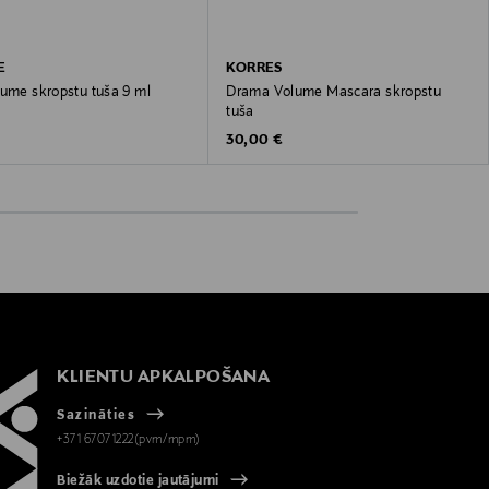
E
KORRES
lume skropstu tuša 9 ml
Drama Volume Mascara skropstu
tuša
 Price
Original Price
30,00 €
KLIENTU APKALPOŠANA
Sazināties
+371 67071222(pvm/mpm)
Biežāk uzdotie jautājumi