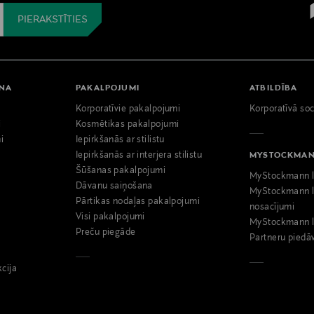
ANA
PAKALPOJUMI
ATBILDĪBA
Korporatīvie pakalpojumi
Korporatīvā soc
i
Kosmētikas pakalpojumi
i
Iepirkšanās ar stilistu
Iepirkšanās ar interjera stilistu
MYSTOCKMA
Šūšanas pakalpojumi
MyStockmann l
Dāvanu saiņošana
MyStockmann l
Pārtikas nodaļas pakalpojumi
nosacījumi
Visi pakalpojumi
MyStockmann l
Preču piegāde
Partneru piedā
kcija