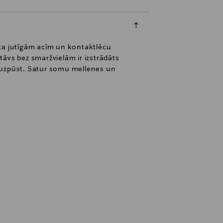
āta jutīgām acīm un kontaktlēcu
tāvs bez smaržvielām ir izstrādāts
ar uzpūst. Satur somu mellenes un