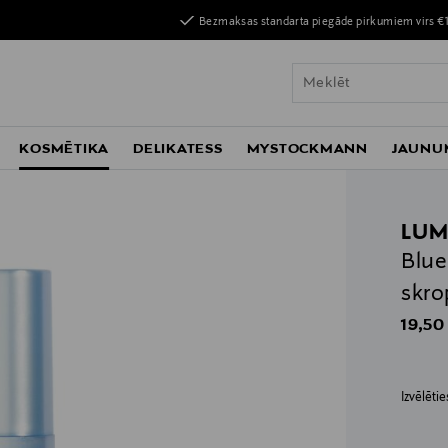
Bezmaksas standarta piegāde pirkumiem virs €
KOSMĒTIKA
DELIKATESS
MYSTOCKMANN
JAUNU
LUM
Blue
skro
Origin
19,50
Izvēlēti