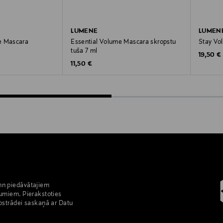
LUMENE
LUMEN
e Mascara
Essential Volume Mascara skropstu
Stay Vo
tuša 7 ml
Original
19,50 €
Original Price
11,50 €
nn piedāvātajiem
umiem. Pierakstoties
pstrādei saskaņā ar Datu