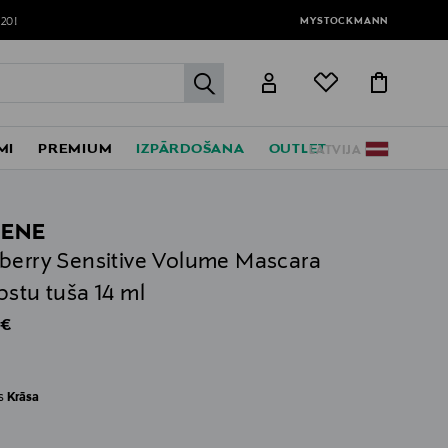
MYSTOCKMANN
120!
label.header.go
MI
PREMIUM
IZPĀRDOŠANA
OUTLET
LATVIJA
ENE
berry Sensitive Volume Mascara
pstu tuša 14 ml
al Price
 €
es
Krāsa