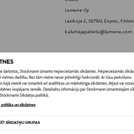
Lumene Oy
Lasikuja 2, 02780, Espoo, Finla
kuluttajapalvelu@lumene.com
ATNES
0,00 €
etne darbotos, Stockmann izmanto nepieciešamās sīkdatnes. Nepieciešamās sīkdat
 vietnes darbību. Bez tām vietne nevar pilnvērtīgi funkcionēt. Ar Jūsu piekrišanu
šajā vietnē var izmantot arī analītikas un mārketinga sīkdatnes. Atļaut vai noraid
 pasūtījuma saņemšanas brīža. Atgriešana ir bezmaksas, un par to nav 
0,00 € – 4,90 €
īkdatnes iespējams zemāk. Detalizētu informāciju par Stockmann izmantotajām s
ogotas preces, ja to zīmogs ir atvērts. Aizzīmogotiem kosmētikas un da
t Stockmann Sīkdatņu politikā.
iepakojumā.
RĪ
 politika un sīkdatnes
DĪT SĪKDATŅU GRUPAS