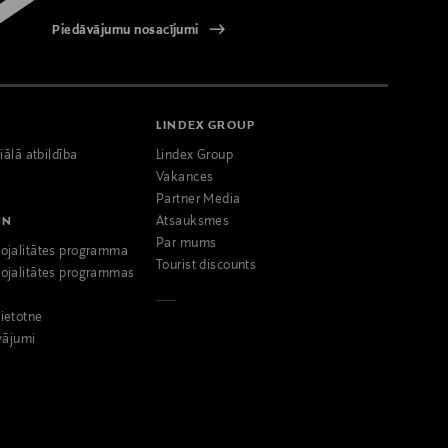
Piedāvājumu nosacījumi
LINDEX GROUP
iālā atbildība
Lindex Group
Vakances
Partner Media
NN
Atsauksmes
Par mums
ojalitātes programma
Tourist discounts
ojalitātes programmas
ietotne
vājumi