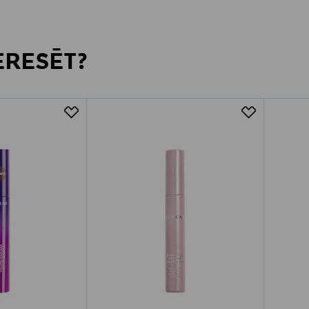
TERESĒT?