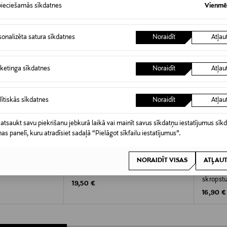
ieciešamās sīkdatnes
Vienmēr
sonalizēta satura sīkdatnes
Noraidīt
Atļau
ketinga sīkdatnes
Noraidīt
Atļau
lītiskās sīkdatnes
Noraidīt
Atļau
 atsaukt savu piekrišanu jebkurā laikā vai mainīt savus sīkdatņu iestatījumus sīk
nas panelī, kuru atradīsiet sadaļā “Pielāgot sīkfailu iestatījumus”.
LUMENE
LUMEN
NORAIDĪT VISAS
ATĻAUT
Mascara skropstu
Stay Volume skropstu tuša 9 ml
Wild Fo
skropstu
Original Price
19,50 €
Original
16,90 €