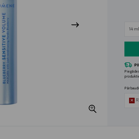
n
14 m
n
P
Piegādes
produkt
Pārbaudi
R