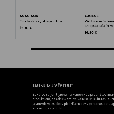
ANASTASIA
LUMENE
Mini Lash Brag skropstu tuša
Wild Forces Volum
skropstu tuša 14 ml
Original Price
19,00 €
Original Price
16,90 €
JAUNUMU VĒSTULE
Es vēlos saņemt jaunumu komunikāciju par Stockma
produktiem, pasākumiem, veikaliem un kultūras jaun
jaunumiem, es dodu piekrišanu savu personas datu a
aizsardzības politiku.