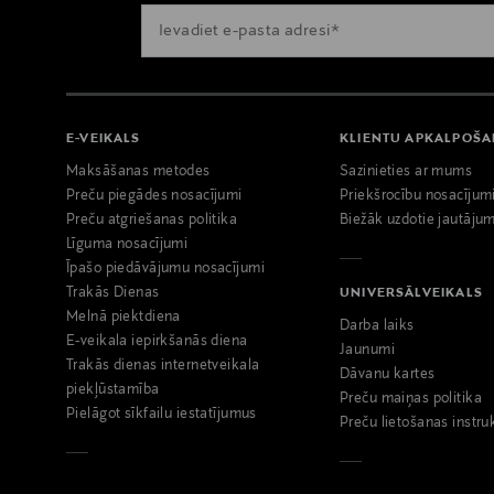
E-VEIKALS
KLIENTU APKALPOŠ
Maksāšanas metodes
Sazinieties ar mums
Preču piegādes nosacījumi
Priekšrocību nosacījum
Preču atgriešanas politika
Biežāk uzdotie jautājum
Līguma nosacījumi
Īpašo piedāvājumu nosacījumi
Trakās Dienas
UNIVERSĀLVEIKALS
Melnā piektdiena
Darba laiks
E-veikala iepirkšanās diena
Jaunumi
Trakās dienas internetveikala
Dāvanu kartes
piekļūstamība
Preču maiņas politika
Pielāgot sīkfailu iestatījumus
Preču lietošanas instru