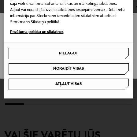
Materiāls
šajā vietnē var izmantot arī analītikas un mārketinga sīkdatnes.
Atļaut vai noraidīt šīs izvēles sīkdatnes iespējams zemāk. Detalizētu
100% kokvilna
informāciju par Stockmann izmantotajām sīkdatnēm atradīsiet
Stockmann Sīkdatņu politikā.
Kopšanas instrukcijas
Stockmann nav pieejams tavā valstī.
Privātuma politika un sīkdatnes
Mazgāt veļas mašīnā 40°
Delivery is not available in your Country.
Krāsa
PIELĀGOT
I UNDERSTAND
80 BLACK
NORAIDĪT VISAS
KUPONA PRIEKŠROCĪBA
KUPONA PRIEKŠROCĪBA
Ražotājvalsts
LINDEX
RALPH LAUREN
ATĻAUT VISAS
BANGLADEŠA
Wilmer Tapered džinsi
Wide Leg bikses
Original Price
Original Price
39,99 €
110,00 €
Ražotāja daļas numurs
3010230
Ražotājs
VAI ŠIE VARĒTU JŪS
Lindex Group Oyj/Lindex Division