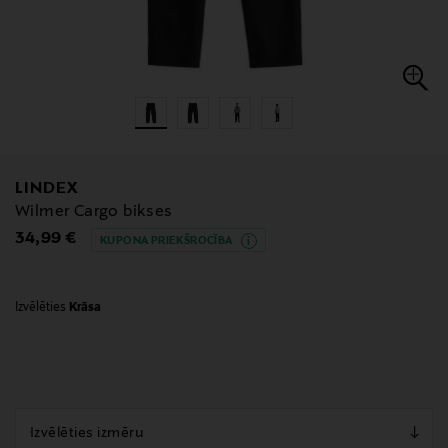
LINDEX
Wilmer Cargo bikses
Original Price
34,99 €
KUPONA PRIEKŠROCĪBA
Izvēlēties
Krāsa
null
null