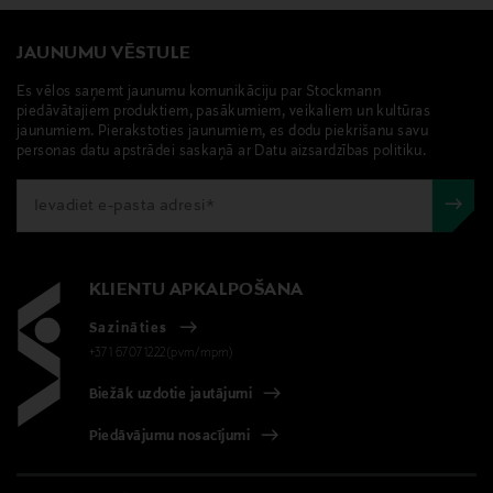
JAUNUMU VĒSTULE
Es vēlos saņemt jaunumu komunikāciju par Stockmann
piedāvātajiem produktiem, pasākumiem, veikaliem un kultūras
jaunumiem. Pierakstoties jaunumiem, es dodu piekrišanu savu
personas datu apstrādei saskaņā ar Datu aizsardzības politiku.
KLIENTU APKALPOŠANA
Sazināties
+371 67071222(pvm/mpm)
Biežāk uzdotie jautājumi
Piedāvājumu nosacījumi