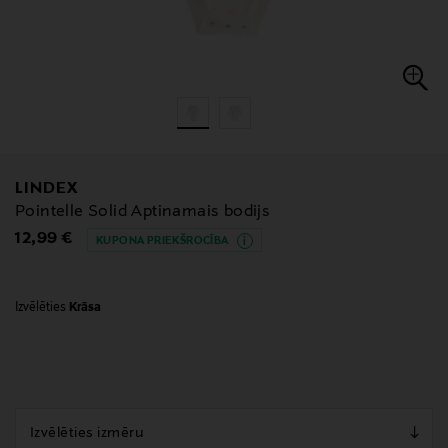
LINDEX
Pointelle Solid Aptinamais bodijs
Original Price
12,99 €
KUPONA PRIEKŠROCĪBA
Izvēlēties
Krāsa
null
null