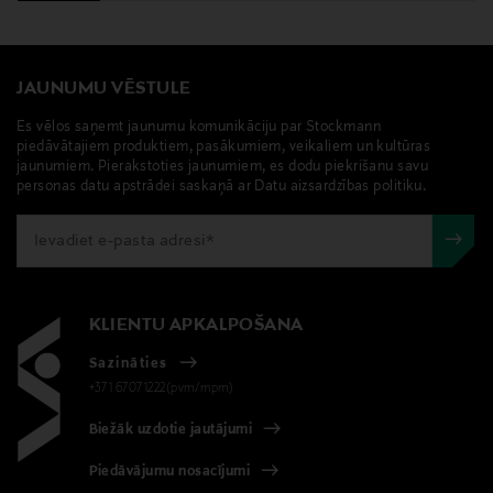
JAUNUMU VĒSTULE
Es vēlos saņemt jaunumu komunikāciju par Stockmann
piedāvātajiem produktiem, pasākumiem, veikaliem un kultūras
jaunumiem. Pierakstoties jaunumiem, es dodu piekrišanu savu
personas datu apstrādei saskaņā ar Datu aizsardzības politiku.
KLIENTU APKALPOŠANA
Sazināties
+371 67071222(pvm/mpm)
Biežāk uzdotie jautājumi
Piedāvājumu nosacījumi