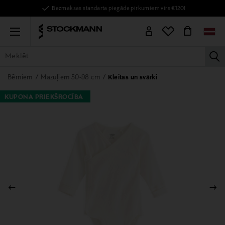
Bezmaksas standarta piegāde pirkumiem virs €120!
Menu
la
VISAS PRECES
SIEVIETĒM
VĪRIEŠIEM
BĒRNIEM
MĀJAI
Bērniem
Mazuļiem 50-98 cm
Kleitas un svārki
KUPONA PRIEKŠROCĪBA