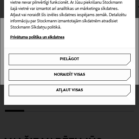
vietne nevar pilnvērtīgi funkcionēt. Ar Jūsu piekrišanu Stockmann
Materiāls
šajā vietnē var izmantot arī analītikas un mārketinga sīkdatnes.
Atļaut vai noraidīt šīs izvēles sīkdatnes iespējams zemāk. Detalizētu
100% kokvilna
informāciju par Stockmann izmantotajām sīkdatnēm atradīsiet
Stockmann Sīkdatņu politikā.
Kopšanas instrukcijas
Stockmann nav pieejams tavā valstī.
Privātuma politika un sīkdatnes
Machine wash 60Â°
Delivery is not available in your Country.
Krāsa
PIELĀGOT
I UNDERSTAND
325 LIGHT DUSTY WHITE
NORAIDĪT VISAS
KUPONA PRIEKŠROCĪBA
KUPONA PRIEKŠROCĪBA
LINDEX
LIL' ATELIER
Ražotājvalsts
Aptinamais bodijs
NbfHosa Loose bodijkleita
ATĻAUT VISAS
BANGLADEŠA
Original Price
Original Price
12,99 €
39,99 €
Ražotāja daļas numurs
3004658
Ražotājs