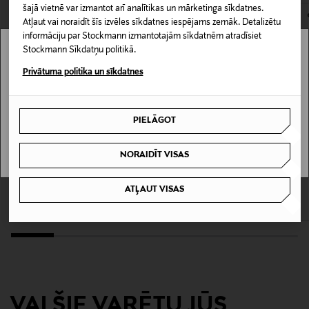
Materiāls
šajā vietnē var izmantot arī analītikas un mārketinga sīkdatnes.
Atļaut vai noraidīt šīs izvēles sīkdatnes iespējams zemāk. Detalizētu
63% kokvilna, 33% poliamīds, 4% elastāns
informāciju par Stockmann izmantotajām sīkdatnēm atradīsiet
Stockmann Sīkdatņu politikā.
Kopšanas instrukcijas
Stockmann nav pieejams tavā valstī.
Privātuma politika un sīkdatnes
Mazgāt veļasmašīnā 60°
Delivery is not available in your Country.
Krāsa
PIELĀGOT
I UNDERSTAND
70 WHITE
NORAIDĪT VISAS
KUPONA PRIEKŠROCĪBA
KUPONA PRIEKŠROCĪBA
Ražotājvalsts
EWERS
LINDEX
ATĻAUT VISAS
TURCIJA
Zeķes, 3 pāri
Zeķes 5 pāru komplekts
Original Price
Original Price
6,90 €
12,99 €
Ražotāja daļas numurs
3011385
Ražotājs
VAI ŠIE VARĒTU JŪS
Lindex Group Oyj/Lindex Division