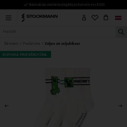
Bezmaksas standarta piegāde pirkumiem virs €120!
Menu
la
VISAS PRECES
SIEVIETĒM
VĪRIEŠIEM
BĒRNIEM
MĀJAI
Bērniem
Piederumi
Zeķes un zeķubikses
KUPONA PRIEKŠROCĪBA