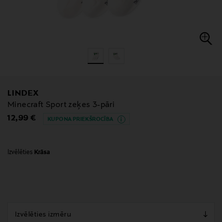
LINDEX
Minecraft Sport zeķes 3-pāri
Original Price
12,99 €
KUPONA PRIEKŠROCĪBA
Izvēlēties
Krāsa
null
null