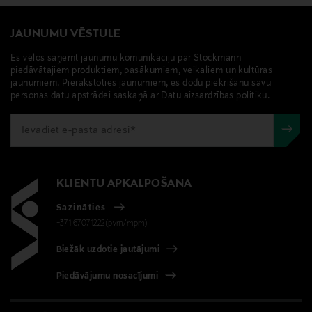
JAUNUMU VĒSTULE
Es vēlos saņemt jaunumu komunikāciju par Stockmann
piedāvātajiem produktiem, pasākumiem, veikaliem un kultūras
jaunumiem. Pierakstoties jaunumiem, es dodu piekrišanu savu
personas datu apstrādei saskaņā ar Datu aizsardzības politiku.
KLIENTU APKALPOŠANA
Sazināties
+371 67071222(pvm/mpm)
Biežāk uzdotie jautājumi
Piedāvājumu nosacījumi