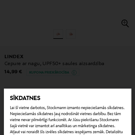
LINDEX
Cepure ar nagu, UPF50+ saules aizsardzība
Original Price
14,99 €
KUPONA PRIEKŠROCĪBA
Izvēlēties
Krāsa
SĪKDATNES
Lai šī vietne darbotos, Stockmann izmanto nepieciešamās sīkdatnes.
Nepieciešamās sīkdatnes ļauj nodrošināt vietnes darbību. Bez tām
vietne nevar pilnvērtīgi funkcionēt. Ar Jūsu piekrišanu Stockmann
šajā vietnē var izmantot arī analītikas un mārketinga sīkdatnes.
Atļaut vai noraidīt šīs izvēles sīkdatnes iespējams zemāk. Detalizētu