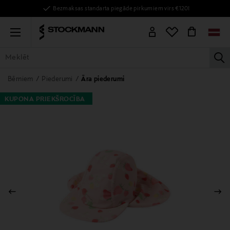
Bezmaksas standarta piegāde pirkumiem virs €120!
Menu
la
VISAS PRECES
SIEVIETĒM
VĪRIEŠIEM
BĒRNIEM
MĀJAI
Bērniem
Piederumi
Āra piederumi
KUPONA PRIEKŠROCĪBA