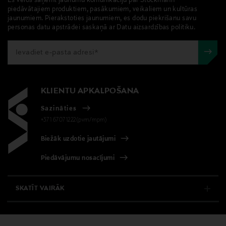
Es vēlos saņemt jaunumu komunikāciju par Stockmann
LASĪT VAIRĀK
0,00 € – 4,90 €
piedāvātajiem produktiem, pasākumiem, veikaliem un kultūras
jaunumiem. Pierakstoties jaunumiem, es dodu piekrišanu savu
Materiāls
personas datu apstrādei saskaņā ar Datu aizsardzības politiku.
82% poliesters, 18% elastāns
Kopšanas instrukcijas
Mazgāt veļas mašīnā 40°
KLIENTU APKALPOŠANA
Krāsa
Sazināties
6907 LIGHT DUSTY PINK
+371 67071222(pvm/mpm)
Biežāk uzdotie jautājumi
Ražotājvalsts
Piedāvājumu nosacījumi
VJETNAMA
Ražotāja daļas numurs
SKATĪT VAIRĀK
3008938
E-VEIKALS