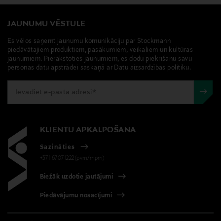
JAUNUMU VĒSTULE
Es vēlos saņemt jaunumu komunikāciju par Stockmann
piedāvātajiem produktiem, pasākumiem, veikaliem un kultūras
jaunumiem. Pierakstoties jaunumiem, es dodu piekrišanu savu
personas datu apstrādei saskaņā ar Datu aizsardzības politiku.
KLIENTU APKALPOŠANA
Sazināties
+371 67071222(pvm/mpm)
Biežāk uzdotie jautājumi
Piedāvājumu nosacījumi