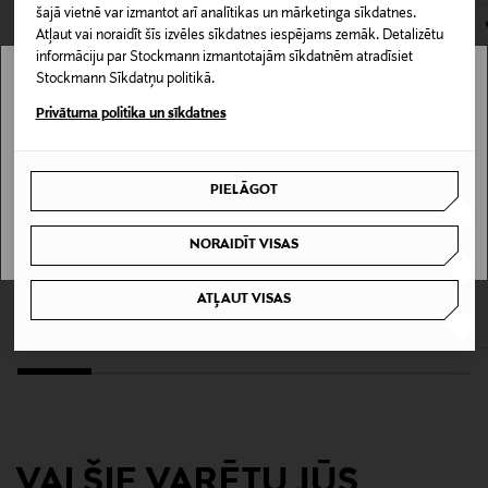
šajā vietnē var izmantot arī analītikas un mārketinga sīkdatnes.
Materiāls
Atļaut vai noraidīt šīs izvēles sīkdatnes iespējams zemāk. Detalizētu
52% poliesters, 45% akrils, 3% elastāns
informāciju par Stockmann izmantotajām sīkdatnēm atradīsiet
Stockmann Sīkdatņu politikā.
Stockmann nav pieejams tavā valstī.
Kopšanas instrukcijas
Privātuma politika un sīkdatnes
Mazgāt veļas mašīnā 30° maigs mazgāšanas cikls
Delivery is not available in your Country.
PIELĀGOT
Krāsa
I UNDERSTAND
9841 KHAKI
NORAIDĪT VISAS
IZPĀRDOŠANA 41%
IZPĀRDOŠANA 40%
TOMMY HILFIGER
TOMMY HILFIGER
Ražotājvalsts
ATĻAUT VISAS
Vilnas džemperis
Melange adījums
ĶĪNA
Discounted Price
Discounted Price
Original Price
Original Price
59,40 €
53,90 €
99,90 €
89,90 €
Ražotāja daļas numurs
3009575
Ražotājs
VAI ŠIE VARĒTU JŪS