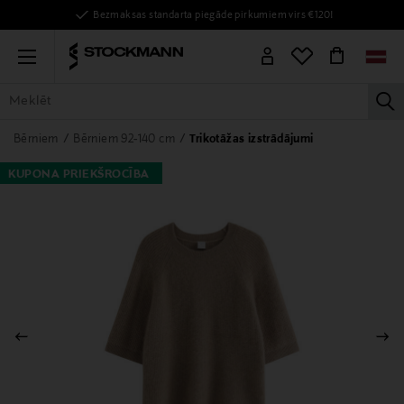
Bezmaksas standarta piegāde pirkumiem virs €120!
Menu
la
VISAS PRECES
SIEVIETĒM
VĪRIEŠIEM
BĒRNIEM
MĀJAI
Bērniem
Bērniem 92-140 cm
Trikotāžas izstrādājumi
KUPONA PRIEKŠROCĪBA