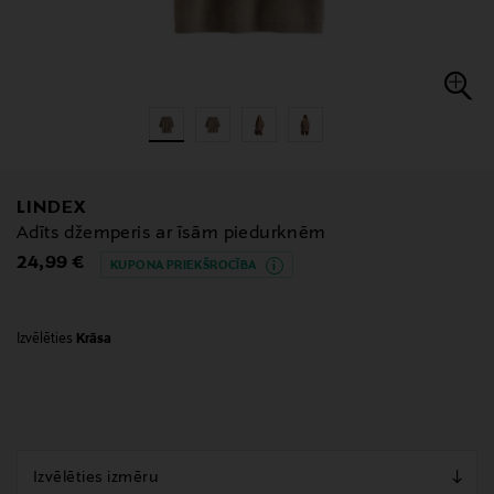
LINDEX
Adīts džemperis ar īsām piedurknēm
Original Price
24,99 €
KUPONA PRIEKŠROCĪBA
Izvēlēties
Krāsa
null
null