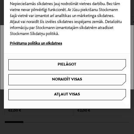
CITI KLIENTI SKATĪJĀS ARĪ
nedrīkst atdot atpakaļ aizzīmogotas preces, ja to zīmogs ir
30 ml
Nepieciešamās sīkdatnes ļauj nodrošināt vietnes darbību. Bez tām
atvērts. Aizzīmogotiem kosmētikas un dabiskiem līdzekļiem,
vietne nevar pilnvērtīgi funkcionēt. Ar Jūsu piekrišanu Stockmann
kas tiek atdoti atpakaļ, ir jābūt to sākotnējā neatvērtajā
šajā vietnē var izmantot arī analītikas un mārketinga sīkdatnes.
Ādas tips
Atļaut vai noraidīt šīs izvēles sīkdatnes iespējams zemāk. Detalizētu
iepakojumā.
Visiem ādas tipiem
informāciju par Stockmann izmantotajām sīkdatnēm atradīsiet
Stockmann Sīkdatņu politikā.
PREČU ATGRIEŠANAS POLITIKA
Stockmann nav pieejams tavā valstī.
Produkta tips
Privātuma politika un sīkdatnes
Šķidras konsistences
Delivery is not available in your Country.
PIELĀGOT
Kategorija
I UNDERSTAND
Tonālais krēms
NORAIDĪT VISAS
Ražotājvalsts
LANCÔME
LANCÔME
ATĻAUT VISAS
Teint Idole Ultra Wear Foundation
Teint Idole Ultra Wear Foundation
FRANCIJA
tonālais krēms 30 ml
tonālais krēms 30 ml
Original Price
Original Price
62,00 €
62,00 €
Ražotāja daļas numurs
3614271437952