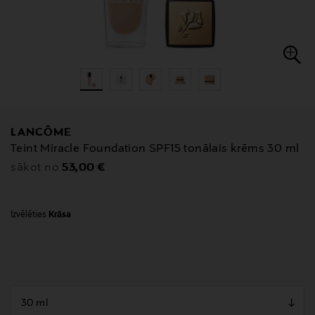
LANCÔME
Teint Miracle Foundation SPF15 tonālais krēms 30 ml
Original Price
53,00 €
sākot no
Izvēlēties
Krāsa
null
null