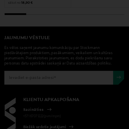
Original Price
sākot no
18,90 €
JAUNUMU VĒSTULE
Es vēlos saņemt jaunumu komunikāciju par Stockmann
piedāvātajiem produktiem, pasākumiem, veikaliem un kultūras
jaunumiem. Pierakstoties jaunumiem, es dodu piekrišanu savu
personas datu apstrādei saskaņā ar Datu aizsardzības politiku.
KLIENTU APKALPOŠANA
Sazināties
+371 67071222(pvm/mpm)
Biežāk uzdotie jautājumi