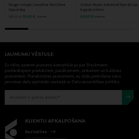
POTASSIUM SORBATE, CALCIUM CHLORIDE,
Rouge Volupte Loveshine Wet Shine
Global-Repair Advanced Eyes & Lips
CALCIUMGLUCONATE, MAGNESIUM SULFATE,
lūpu krāsa
kopjošs krēms
GLUTAMINE, SODIUM PHOSPHATE, BIOTIN,
Original Price
Discounted Price
Discounted Price
sākot no
Original Price
19,90 €
69,50 €
99,90 €
51,00 €
ASCORBIC ACID, SODIUMACETATE, TOCOPHEROL,
LYSINE HCL, ARGININE HCL, ALANINE, HISTIDINE HCL,
VALINE, LEUCINE, THREONINE,ISOLEUCINE,
TRYPTOPHAN, PHENYLALANINE, TYROSINE, GLYCINE,
POLYSORBATE 80, SERINE,
JAUNUMU VĒSTULE
CYSTINE,CYANOCOBALAMIN, GLUTATHIONE,
Es vēlos saņemt jaunumu komunikāciju par Stockmann
ASPARAGINE, ASPARTIC ACID, ORNITHINE HCL,
piedāvātajiem produktiem, pasākumiem, veikaliem un kultūras
GLUTAMIC ACID,NICOTINAMIDE ADENINE
jaunumiem. Pierakstoties jaunumiem, es dodu piekrišanu savu
personas datu apstrādei saskaņā ar Datu aizsardzības politiku.
DINUCLEOTIDE, PROLINE, METHIONINE, TAURINE,
HYDROXYPROLINE, GLUCOSAMINE HCL,COENZYME A,
SODIUM GLUCURONATE, THIAMINE DIPHOSPHATE,
RETINYL ACETATE, INOSITOL, NIACIN,NIACINAMIDE,
PYRIDOXINE HCL, CALCIUM PANTOTHENATE,
RIBOFLAVIN, SODIUM TOCOPHERYL
KLIENTU APKALPOŠANA
PHOSPHATE,THIAMINE HCL, FOLIC ACID
Sazināties
+371 67071222(pvm/mpm)