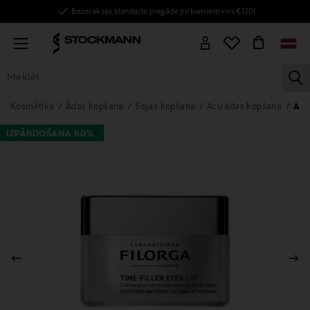
Bezmaksas standarta piegāde pirkumiem virs €120!
Menu
la
VISAS PRECES
SIEVIETĒM
VĪRIEŠIEM
BĒRNIEM
MĀJAI
Kosmētika
Ādas kopšana
Sejas kopšana
Acu ādas kopšana
Acu
IZPĀRDOŠANA 60%