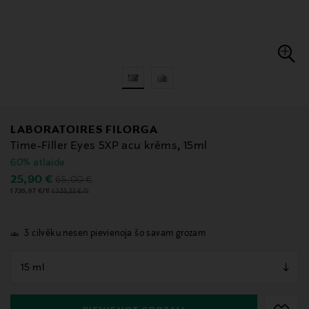
LABORATOIRES FILORGA
Time-Filler Eyes 5XP acu krēms, 15ml
60% atlaide
Original Price
Discounted Price
25,90 €
65,00 €
1 726,67 €/1l
4 333,33 €/1l
3 cilvēku nesen pievienoja šo savam grozam
null
null