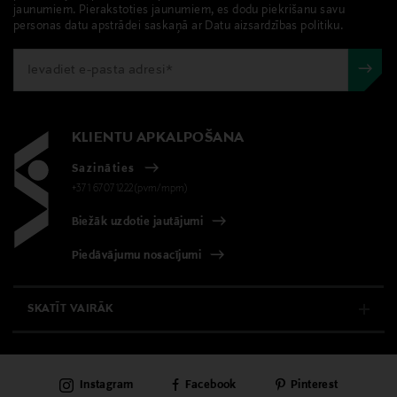
kas tiek atdoti atpakaļ, ir jābūt to sākotnējā neatvērtajā
jaunumiem. Pierakstoties jaunumiem, es dodu piekrišanu savu
iepakojumā.
personas datu apstrādei saskaņā ar Datu aizsardzības politiku.
Iepakojuma izmērs
PREČU ATGRIEŠANAS POLITIKA
150 ml
Hiustyyppi
KLIENTU APKALPOŠANA
Normāliem matiem
Sazināties
Kategorija
+371 67071222(pvm/mpm)
Matu želeja
Biežāk uzdotie jautājumi
Piedāvājumu nosacījumi
Produkta drošības
apgalvojums
Ja viela nokļūst acīs, nekavējoties skalot ar lielu
SKATĪT VAIRĀK
daudzumu ūdens.
E-VEIKALS
Krāsa
Instagram
Facebook
Pinterest
KLIENTU APKALPOŠANA