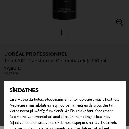
L'ORÉAL PROFESSIONNEL
Tecni.ART Transformer Gel matu želeja 150 ml
Original Price
17,90 €
119,33 €/1l
SĪKDATNES
null
Lai šī vietne darbotos, Stockmann izmanto nepieciešamās sīkdatnes.
null
Nav pieejams tiešsaistē.
Nepieciešamās sīkdatnes ļauj nodrošināt vietnes darbību. Bez tām
vietne nevar pilnvērtīgi funkcionēt. Ar Jūsu piekrišanu Stockmann
šajā vietnē var izmantot arī analītikas un mārketinga sīkdatnes.
NAV PIEEJAMS
Atļaut vai noraidīt šīs izvēles sīkdatnes iespējams zemāk. Detalizētu
informāciju par Stockmann izmantotajām sīkdatnēm atradīsiet