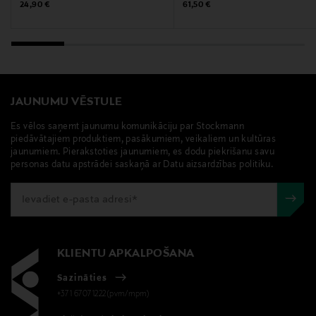
C263843/1).
Original Price
Original Price
24,90 €
61,50 €
Ražotājvalsts
ZVIEDRIJA
Ražotāja daļas numurs
JAUNUMU VĒSTULE
E3551100
Es vēlos saņemt jaunumu komunikāciju par Stockmann
piedāvātajiem produktiem, pasākumiem, veikaliem un kultūras
jaunumiem. Pierakstoties jaunumiem, es dodu piekrišanu savu
Ražotājs
personas datu apstrādei saskaņā ar Datu aizsardzības politiku.
Loreal Finland Oy
Ražotāja adrese
Keilaranta 13 A, 02150, Espoo, Finland
KLIENTU APKALPOŠANA
Digitālā adrese
Sazināties
neuvonta@loreal.com
+371 67071222(pvm/mpm)