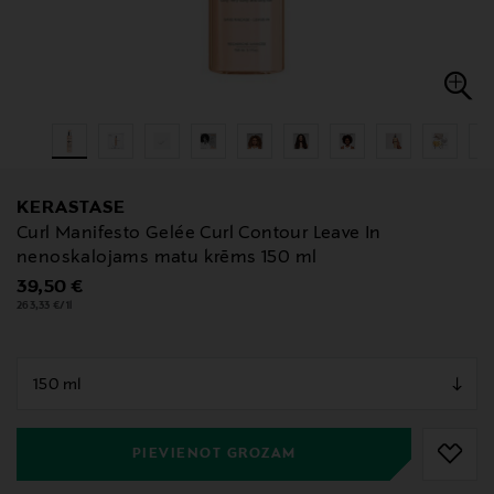
KERASTASE
Curl Manifesto Gelée Curl Contour Leave In
nenoskalojams matu krēms 150 ml
Original Price
39,50 €
263,33 €/1l
null
null
PIEVIENOT GROZAM