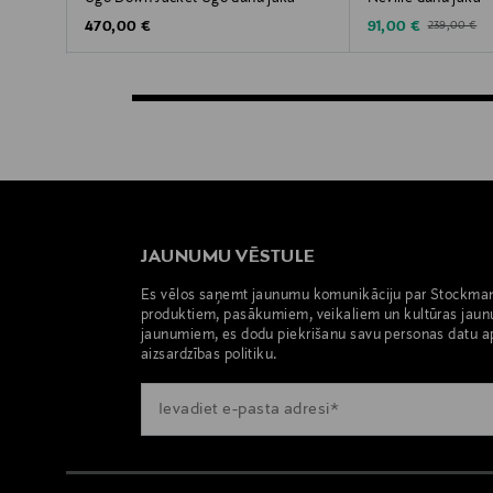
Original Price
Discounted Price
Original Pric
470,00 €
91,00 €
239,00 €
JAUNUMU VĒSTULE
Es vēlos saņemt jaunumu komunikāciju par Stockma
produktiem, pasākumiem, veikaliem un kultūras jaun
jaunumiem, es dodu piekrišanu savu personas datu a
aizsardzības politiku.