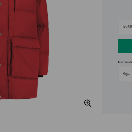
n
Izvēl
n
Pārbaudi
Rīga