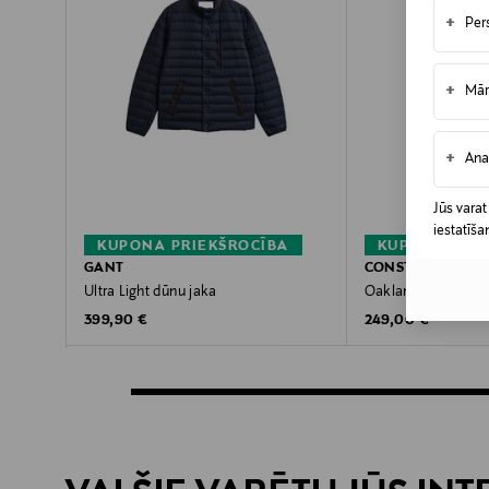
+
Per
+
Mār
+
Ana
Jūs varat
iestatīša
KUPONA PRIEKŠROCĪBA
KUPONA PRIE
GANT
CONSTRUE
Ultra Light dūnu jaka
Oakland dūnu jaka
Original Price
Original Price
399,90 €
249,00 €