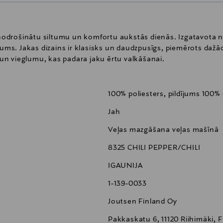
i nodrošinātu siltumu un komfortu aukstās dienās. Izgatavota 
jums. Jakas dizains ir klasisks un daudzpusīgs, piemērots dažā
u un vieglumu, kas padara jaku ērtu valkāšanai.
100% poliesters, pildījums 100%
Jah
Veļas mazgāšana veļas mašīnā
8325 CHILI PEPPER/CHILI
IGAUNIJA
1-139-0033
Joutsen Finland Oy
Pakkaskatu 6, 11120 Riihimäki, 