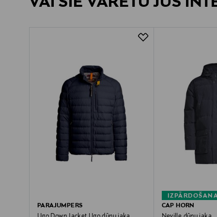
VAI ŠIE VARĒTU JŪS IN
IZPĀRDOŠANA
PARAJUMPERS
CAP HORN
Ugo Down Jacket Ugo dūnu jaka
Neville dūnu jaka