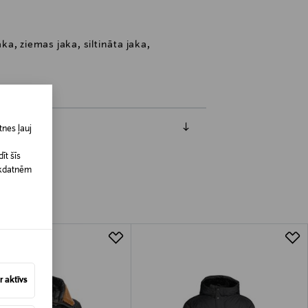
aka, ziemas jaka, siltināta jaka,
nes ļauj
īt šīs
īkdatnēm
 aktīvs