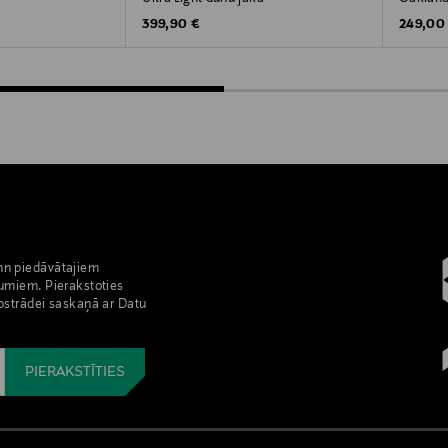
Original Price
Original
e
399,90 €
249,00
nn piedāvātajiem
umiem. Pierakstoties
pstrādei saskaņā ar Datu