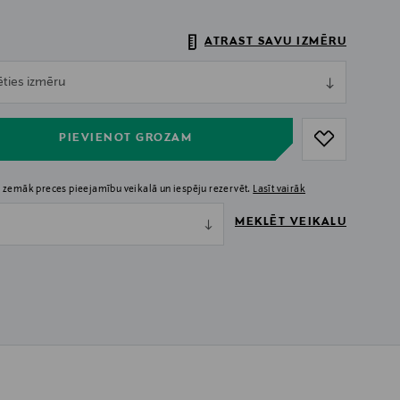
ATRAST SAVU IZMĒRU
ull
ēties izmēru
ull
PIEVIENOT GROZAM
 zemāk preces pieejamību veikalā un iespēju rezervēt.
Lasīt vairāk
MEKLĒT VEIKALU