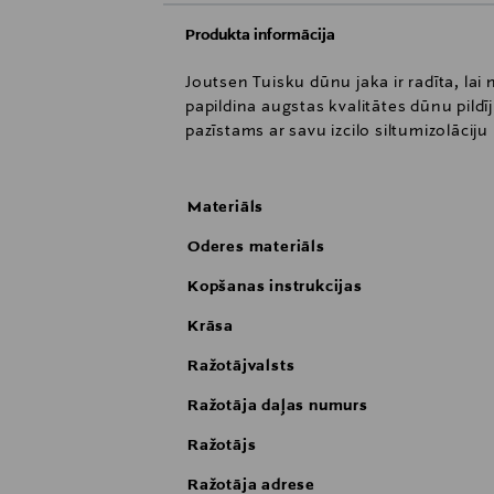
Produkta informācija
Joutsen Tuisku dūnu jaka ir radīta, la
papildina augstas kvalitātes dūnu pildī
pazīstams ar savu izcilo siltumizolācij
Materiāls
Oderes materiāls
Kopšanas instrukcijas
Krāsa
Ražotājvalsts
Ražotāja daļas numurs
Ražotājs
Ražotāja adrese