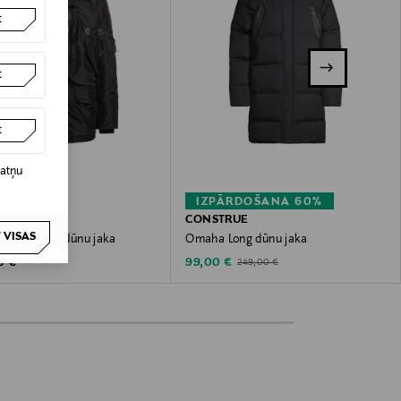
t
t
t
datņu
IZPĀRDOŠANA 60%
UMPERS
CONSTRUE
 VISAS
and Hooded dūnu jaka
Omaha Long dūnu jaka
 Price
Discounted Price
Original Price
0 €
99,00 €
249,00 €