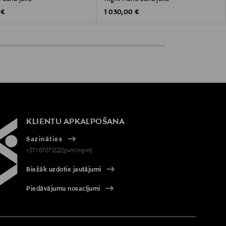
 Price
Original Price
 €
1 030,00 €
KLIENTU APKALPOŠANA
Sazināties
+371 67071222(pvm/mpm)
Biežāk uzdotie jautājumi
Piedāvājumu nosacījumi