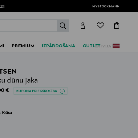
MYSTOCKMANN
120!
label.header.go
MI
PREMIUM
IZPĀRDOŠANA
OUTLET
LATVIJA
TSEN
ku dūnu jaka
al Price
00 €
KUPONA PRIEKŠROCĪBA
es
Krāsa