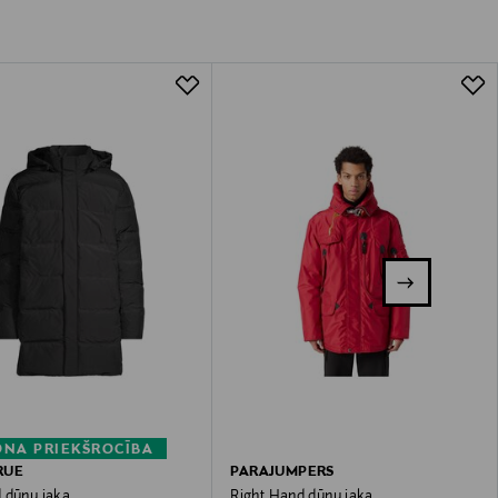
NA PRIEKŠROCĪBA
RUE
PARAJUMPERS
 dūnu jaka
Right Hand dūnu jaka