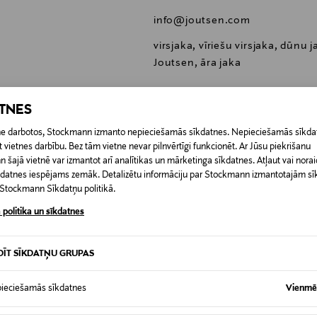
info@joutsen.com
virsjaka, vīriešu virsjaka, dūnu j
Joutsen, āra jaka
ATNES
etne darbotos, Stockmann izmanto nepieciešamās sīkdatnes. Nepieciešamās sīkdat
 vietnes darbību. Bez tām vietne nevar pilnvērtīgi funkcionēt. Ar Jūsu piekrišanu
0,00 €
šajā vietnē var izmantot arī analītikas un mārketinga sīkdatnes. Atļaut vai noraid
īkdatnes iespējams zemāk. Detalizētu informāciju par Stockmann izmantotajām s
RĪ
t Stockmann Sīkdatņu politikā.
0,00 € – 4,90 €
 politika un sīkdatnes
DĪT SĪKDATŅU GRUPAS
ieciešamās sīkdatnes
Vienmēr