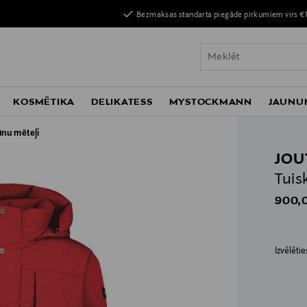
Bezmaksas standarta piegāde pirkumiem virs €
KOSMĒTIKA
DELIKATESS
MYSTOCKMANN
JAUNU
ūnu mēteļi
JOU
Tuis
Origin
900,
Izvēlēti