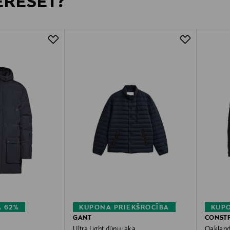
TERESĒT?
 62%
KUPONA PRIEKŠROCĪBA
KUPO
GANT
CONST
Ultra Light dūnu jaka
Oakland