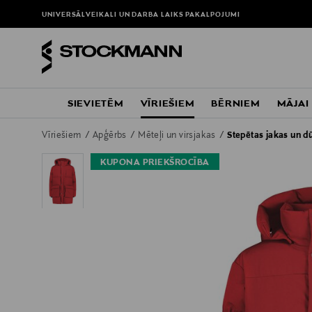
UNIVERSĀLVEIKALI UN DARBA LAIKS
PAKALPOJUMI
SIEVIETĒM
VĪRIEŠIEM
BĒRNIEM
MĀJAI
Vīriešiem
Apģērbs
Mēteļi un virsjakas
Stepētas jakas un d
KUPONA PRIEKŠROCĪBA