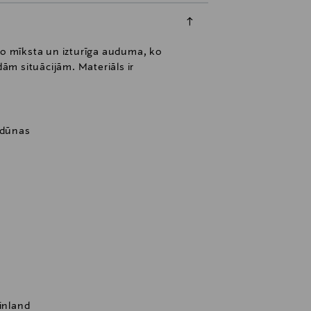
no mīksta un izturīga auduma, ko
dām situācijām. Materiāls ir
 dūnas
Finland