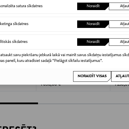
sonalizēta satura sīkdatnes
Noraidīt
Atļau
ketinga sīkdatnes
Noraidīt
Atļau
lītiskās sīkdatnes
Noraidīt
Atļau
 atsaukt savu piekrišanu jebkurā laikā vai mainīt savus sīkdatņu iestatījumus sīk
nas panelī, kuru atradīsiet sadaļā “Pielāgot sīkfailu iestatījumus”.
KŠROCĪBA
PARAJUMPERS
PARAJ
NORAIDĪT VISAS
ATĻAUT
Right Hand dūnu jaka
Right H
Original Price
Original
1 030,00 €
1 250,0