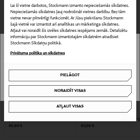
izstrādātas sadarbībā ar Alerģijas un astmas federāciju.
0,00 €
Lai šī vietne darbotos, Stockmann izmanto nepieciešamās sīkdatnes.
Nepieciešamās sīkdatnes ļauj nodrošināt vietnes darbību. Bez tām
CITI KLIENTI SKATĪJĀS ARĪ
Piegāde uz saņemšanas punktu
Produkta numurs
vietne nevar pilnvērtīgi funkcionēt. Ar Jūsu piekrišanu Stockmann
0,00 € – 4,90 €
šajā vietnē var izmantot arī analītikas un mārketinga sīkdatnes.
104458622
Atļaut vai noraidīt šīs izvēles sīkdatnes iespējams zemāk. Detalizētu
informāciju par Stockmann izmantotajām sīkdatnēm atradīsiet
Stockmann Sīkdatņu politikā.
Materiāls
Stockmann nav pieejams tavā valstī.
Privātuma politika un sīkdatnes
Pārvalks ir 100% kokvilna, pildījums ir 90% dūnas un
10% spalvas
Delivery is not available in your Country.
PIELĀGOT
Kopšanas instrukcijas
I UNDERSTAND
Mazgājams veļas mašīnā 60 °C temperatūrā
NORAIDĪT VISAS
Mazgāšanas temperatūra
ATĻAUT VISAS
KUPONA PRIEKŠROCĪBA
KUPONA PRIEKŠROCĪBA
60 °C
FAMILON
JOUTSEN
Memory Soft spilvens, 40 x 55 cm
Ceļojuma spilvens, 30 x 40 cm/100 
Original Price
Original Price
99,90 €
65,00 €
Informācija par izmēru
30 x 40 cm/70 g