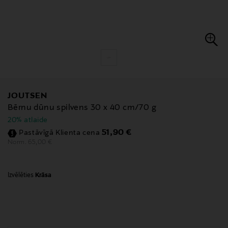
JOUTSEN
Bērnu dūnu spilvens 30 x 40 cm/70 g
20% atlaide
Discounted Price
51,90 €
Pastāvīgā Klienta cena
Original Price
65,00 €
Norm.
Izvēlēties
Krāsa