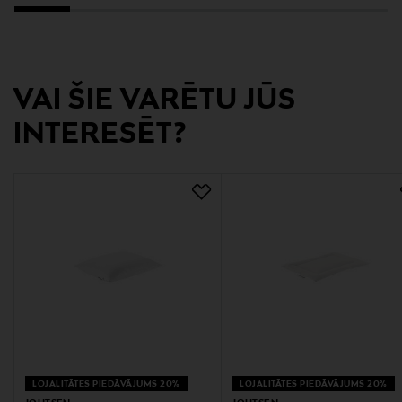
Krāsa
VALKOINEN
VAI ŠIE VARĒTU JŪS
Izmērs
INTERESĒT?
30 x 40 cm/70 g
Ražotājvalsts
SOMIJA
Ražotājs
Joutsen Finland Oy
Ražotāja adrese
Pakkaskatu 6, 11120 Riihimäki, Finland
LOJALITĀTES PIEDĀVĀJUMS 20%
LOJALITĀTES PIEDĀVĀJUMS 20%