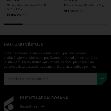
JOUTSEN
JOUTSEN
Digitālā adrese
Dūnu spilvens bērniem 40 x 50 cm,
Dūnu spilvens, 30 x 40 cm/25 g
info@joutsen.com
90/10, 150 g
Discounted Price
Original Price
51,90 €
65,00 €
Discounted Price
Original Price
59,90 €
75,00 €
Atslēgvārdi
Bērnu spilvens, dūnu spilvens, mazs spilvens, Joutsen,
hipoalerģisks
JAUNUMU VĒSTULE
Es vēlos saņemt jaunumu komunikāciju par Stockmann
piedāvātajiem produktiem, pasākumiem, veikaliem un kultūras
jaunumiem. Pierakstoties jaunumiem, es dodu piekrišanu savu
personas datu apstrādei saskaņā ar Datu aizsardzības politiku.
KLIENTU APKALPOŠANA
Sazināties