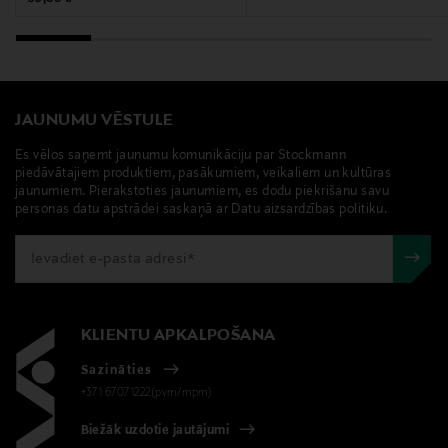
JAUNUMU VĒSTULE
Es vēlos saņemt jaunumu komunikāciju par Stockmann
piedāvātajiem produktiem, pasākumiem, veikaliem un kultūras
jaunumiem. Pierakstoties jaunumiem, es dodu piekrišanu savu
personas datu apstrādei saskaņā ar Datu aizsardzības politiku.
KLIENTU APKALPOŠANA
Sazināties
+371 67071222(pvm/mpm)
Biežāk uzdotie jautājumi