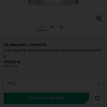
JO MALONE LONDON
Lime Basil & Mandarin Deluxe aromātiskā svece 600
g
Original Price
174,00 €
290,00 €/1kg
null
null
PIEVIENOT GROZAM